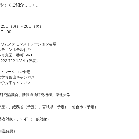
やすくご紹介します。
3月25日（月）～26日（火）
17：00
ポジウム／デモンストレーション会場
ティンホテル仙台
葉区一番町1-9-1
2-722-1234（代表）
ストレーション会場
青葉山キャンパス
学片平キャンパス
CT研究協議会、情報通信研究機構、東北大学
予定）、総務省（予定）、宮城県（予定）、仙台市（予定）
待者対象）、26日（一般対象）
加登録要）