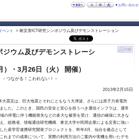
お問い合わせ
> 耐災害ICT研究シンポジウム及びデモンストレーション
イベント
ンポジウム及びデモンストレーシ
（月）・3月26日（火） 開催）
 －つながる！こわれない！－
2013年2月15日
日本大震災は、巨大地震とそれにともなう大津波、さらには原子力発電所
ました。このとき、国民の安全と安心を担うべき通信インフラは、通常
広域の停電に伴う機能喪失などの多大な被害を受け、通信の確保に大きな
え、総務省、情報通信研究機構、東北大学や民間企業による災害に強い
した産学官連携研究開発プロジェクトを、昨年4月、仙台を拠点として
これまでの成果について、実際の利用方法のご案内や実機を用いたデモ