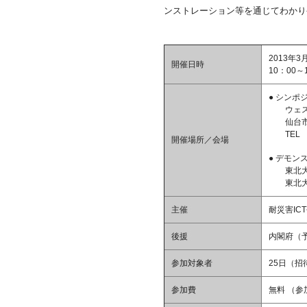
ンストレーション等を通じてわかり
2013年
開催日時
10：00～
● シン
ウェス
仙台市青
TEL 02
開催場所／会場
● デモン
東北大学
東北大
主催
耐災害I
後援
内閣府（
参加対象者
25日（招
参加費
無料 （参