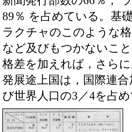
新聞発行部数の66％， ラ
89％ を占めている。基
ラクチャのこのような格
など及びもつかないこと
格差を加えれば，さらに
発展途上国は，国際連合加
び世界人口の3／4を占