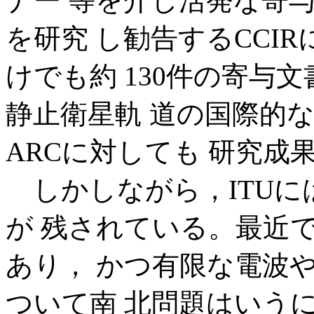
ナー 等を介し活発な寄
を研究 し勧告するCCI
けでも約 130件の寄与
静止衛星軌 道の国際的
ARCに対しても 研究成
しかしながら，ITUに
が 残されている。最近
あり， かつ有限な電波
ついて南 北問題はいう