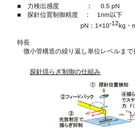
■ 力検出感度 ： 0.5 pN
■ 探針位置制御精度 ： 1nm以下
-12
pN：1×10
kg・m
特長
微小管構造の繰り返し単位レベルまで
探針揺らぎ制御の仕組み