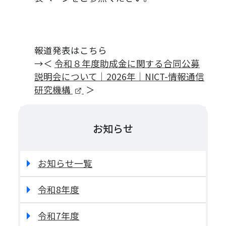
報道発表はこちら
→＜
令和８年度助成金に関する合同公募
説明会について｜2026年｜NICT-情報通信
（新しいタブで開きます）
研究機構
＞
お知らせ
お知らせ一覧
令和8年度
令和7年度