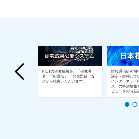
019を踏まえ、人
情報通信研究機
NICTの研究成果を、「研究者
の研究開発に関する
決定・維持してい
名」「組織名」 「発表題目」な
な情報発信や、AI
インターネット
どから検索いただけます。
交換の推進などを
ス」の時刻情報
Iの研究開発などの
ピュータの時刻
供することを通じ
す。
を糾合し、AI研究
図る。産総研、
中核会委員ととし
公的研究機関など
す。