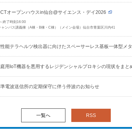
ICTオープンハウスin仙台@サイエンス・デイ2026
～終了時刻16:00
キャンパス講義棟（A棟・B棟・C棟）（メイン会場）仙台市青葉区川内41
高性能テラヘルツ検出器に向けたスペーサーレス基板一体型メ
家庭用IoT機器を悪用するレジデンシャルプロキシの現状をまと
標準電波送信所の定期保守に伴う停波のお知らせ
一覧へ
RSS