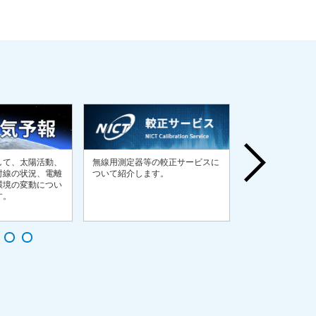
政府のサイバー
して、太陽活動、
無線用測定器等の較正サービスに
等に基づき、国
射線の状況、電離
ついて紹介します。
団体、独立行政
環境の変動につい
盤事業者等を対
す。
サイバー攻撃を
演習を開発・実