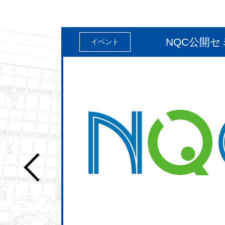
ログ
NQC公開
イベント
月13日
ト」に係
を読む