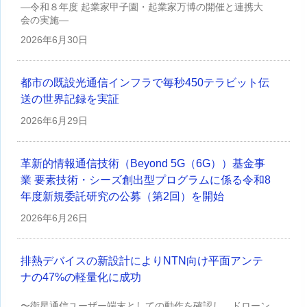
—令和８年度 起業家甲子園・起業家万博の開催と連携大
会の実施—
2026年
6月30日
都市の既設光通信インフラで毎秒450テラビット伝
送の世界記録を実証
2026年
6月29日
革新的情報通信技術（Beyond 5G（6G））基金事
業 要素技術・シーズ創出型プログラムに係る令和8
年度新規委託研究の公募（第2回）を開始
2026年
6月26日
排熱デバイスの新設計によりNTN向け平面アンテ
ナの47%の軽量化に成功
〜衛星通信ユーザー端末としての動作を確認し、ドローン