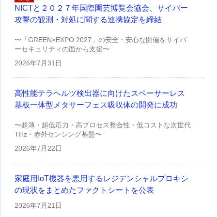
NICTと２０２７年国際園芸博覧会協会、サイバー
攻撃の観測・対処に関する連携協定を締結
〜「GREEN×EXPO 2027」の安全・安心な開催をサイバ
ーセキュリティの面から支援〜
2026年
7月31日
高性能テラヘルツ検出器に向けたスペーサーレス
基板一体型メタサーフェス吸収体の開発に成功
〜超薄・超低応力・高プロセス整合性・低コストな次世代
THz・赤外センシング基盤〜
2026年
7月22日
家庭用IoT機器を悪用するレジデンシャルプロキシ
の現状をまとめたファクトシートを公表
2026年
7月21日