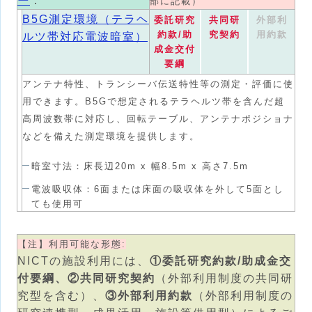
ー
：
部に記載）
B5G測定環境（テラヘ
委託研究
共同研
外部利
約款/助
究契約
用約款
ルツ帯対応電波暗室）
成金交付
要綱
アンテナ特性、トランシーバ伝送特性等の測定・評価に使
用できます。B5Gで想定されるテラヘルツ帯を含んだ超
高周波数帯に対応し、回転テーブル、アンテナポジショナ
などを備えた測定環境を提供します。
暗室寸法：床長辺20m x 幅8.5m x 高さ7.5m
電波吸収体：6面または床面の吸収体を外して5面とし
ても使用可
【注】利用可能な形態:
NICTの施設利用には、
①委託研究約款/助成金交
付要綱、②共同研究契約
（外部利用制度の共同研
究型を含む）、
③外部利用約款
（外部利用制度の