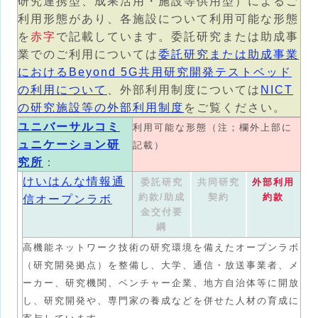
研究連携型、成果活用・施設等供用型）によるご
利用形態があり、各施設について利用可能な形態
を
赤字
で記載しています。委託研究または助成事
業でのご利用については
委託研究または助成事業
におけるBeyond 5G共用研究開発テストベッド
の利用について
、外部利用制度については
NICT
の研究施設等の外部利用制度
をご覧ください。
ユニバーサルコミ
利用可能な形態（注；欄外上部に
ュニケーション研
記載）
究所
：
けいはんな情報通
委託研究
共同研究
外部利用
約款/助成
契約
約款
信オープンラボ
金交付要
綱
高機能ネットワーク技術の研究環境を備えたオープンラボ
（研究開発拠点）を整備し、大学、通信・放送事業者、メ
ーカー、研究機関、ベンチャー企業、地方自治体等に開放
し、研究開発や、専門家の養成などを併せた人材の育成に