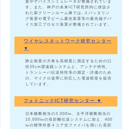
置やデバイスシミュレータが整備されていま
す。また、神戸の未来ICT研究所内に併設さ
れた新クリーンルーム棟では､スパッタリン
グ装置や電子ビーム露光装置等の最先端デバ
イス加工プロセス装置が整備されています。
ワイヤレスネットワーク研究センター
▼
静止衛星の方角を高精度に測定するための口
径35cm望遠鏡システムと、アンテナ特性、
トランシーバ伝送特性等の測定・評価のため
の、マイクロ波帯に対応した電波暗室を提供
しています。
フォトニックICT研究センター ▼
日本横断相当の3,000㎞、太平洋横断相当の
10,000㎞の長距離伝送システムに加え、400
㎞の標準外形４コア光ファイバを用いた長距