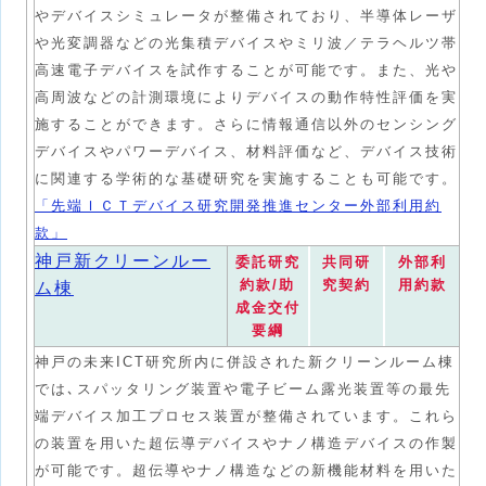
やデバイスシミュレータが整備されており、半導体レーザ
や光変調器などの光集積デバイスやミリ波／テラヘルツ帯
高速電子デバイスを試作することが可能です。また、光や
高周波などの計測環境によりデバイスの動作特性評価を実
施することができます。さらに情報通信以外のセンシング
デバイスやパワーデバイス、材料評価など、デバイス技術
に関連する学術的な基礎研究を実施することも可能です。
「先端ＩＣＴデバイス研究開発推進センター外部利用約
款」
神戸新クリーンルー
委託研究
共同研
外部利
約款/助
究契約
用約款
ム棟
成金交付
要綱
神戸の未来ICT研究所内に併設された新クリーンルーム棟
では､スパッタリング装置や電子ビーム露光装置等の最先
端デバイス加工プロセス装置が整備されています。これら
の装置を用いた超伝導デバイスやナノ構造デバイスの作製
が可能です。超伝導やナノ構造などの新機能材料を用いた