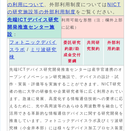
の利用について
、外部利用制度については
NICT
の研究施設等の外部利用制度
をご覧ください。
先端ICTデバイス研究
利用可能な形態（注；欄外上部
開発推進センター施
に記載）
設
：
フォトニックデバイ
委託研究
共同研
外部利
約款/助
究契約
用約款
スラボ
/
ミリ波研究
成金交付
棟
要綱
先端ICTデバイス研究開発推進センターは産学官連携のオ
ープンイノベーション研究施設で、デバイスの設計・試
作・実装・評価等を実施することができます。NICT研究
者の他に大学の研修生や企業研究者等に広く利用されてい
ます。急速に発展、高度化する情報通信技術への要求に応
えるために、光や高周波等のあらゆる周波数帯を融合して
活用できる革新的な情報通信デバイスに関する研究開発を
推進しています。フォトニックデバイスラボ及びミリ波研
究棟（小金井本部）には様々なデバイス加工プロセス装置