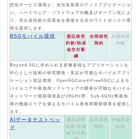
想化サービス環境と、光伝送装置のディスアグリゲーショ
ン、ハードウェア・ソフトウェア分離及びオープン化によ
り、光伝送技術の高度化を推進する光ホワイトボックス環
境を提供します。
B5Gモバイル環境
委託研究
共同研究
外部利用
約款/助成
契約
約款
金交付要
綱
Beyond 5Gに求められる多種多様なアプリケーションを
中心とした技術の研究開発・実証が可能なモバイルアプリ
ケーション実証環境、Open5GCoreやFree5GCによるモ
バイルコアや基地局ソフトウェアの開発が可能なモバイル
ネットワーク開発環境及び28GHz帯、Sub-6GHz帯基地
局の無線エリアを備えるモバイル基地局開発環境を提供し
ます。
AIデータテストベッ
委託研究
共同研究
外部利用
約款/助成
契約
約款
ド
金交付要