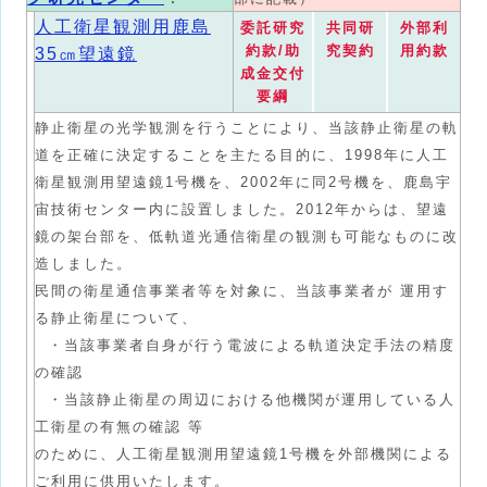
人工衛星観測用鹿島
委託研究
共同研
外部利
約款/助
究契約
用約款
35㎝望遠鏡
成金交付
要綱
静止衛星の光学観測を行うことにより、当該静止衛星の軌
道を正確に決定することを主たる目的に、1998年に人工
衛星観測用望遠鏡1号機を、2002年に同2号機を、鹿島宇
宙技術センター内に設置しました。2012年からは、望遠
鏡の架台部を、低軌道光通信衛星の観測も可能なものに改
造しました。
民間の衛星通信事業者等を対象に、当該事業者が 運用す
る静止衛星について、
・当該事業者自身が行う電波による軌道決定手法の精度
の確認
・当該静止衛星の周辺における他機関が運用している人
工衛星の有無の確認 等
のために、人工衛星観測用望遠鏡1号機を外部機関による
ご利用に供用いたします。