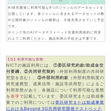
綱
AI研究開発に利用可能な8つのジャンルのデータセットを
公開しています。各ジャンルに含まれるデータセットの数
や公開対象のジャンルの種類は、今後充実させていく予定
です。
※リンク先のAIデータテストベッド共通利用規約に同意
の上でご利用ください。施設利用の手続きは不要です。
【注】利用可能な形態:
NICTの施設利用には、
①委託研究約款/助成金交
付要綱、②共同研究契約
（外部利用制度の共同研
究型を含む）、
③外部利用約款
（外部利用制度の
研究連携型、成果活用・施設等供用型）によるご
利用形態があり、各施設について利用可能な形態
を
赤字
で記載しています。委託研究または助成事
業でのご利用については
委託研究または助成事業
におけるBeyond 5G共用研究開発テストベッド