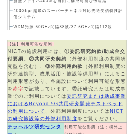
新型ファイバ400㎞を自由に構成可能な伝送路
400Gbps超級のスーパーチャネル対応光送受信特性評
価システム
WDM光源 50GHz間隔88波/37.5GHz間隔112波
【注】利用可能な形態:
NICTの施設利用には、
①委託研究約款/助成金交
付要綱、②共同研究契約
（外部利用制度の共同研
究型を含む）、
③外部利用約款
（外部利用制度の
研究連携型、成果活用・施設等供用型）によるご
利用形態があり、各施設について利用可能な形態
を
赤字
で記載しています。委託研究または助成事
業でのご利用については
委託研究または助成事業
におけるBeyond 5G共用研究開発テストベッド
の利用について
、外部利用制度については
NICT
の研究施設等の外部利用制度
をご覧ください。
テラヘルツ研究センタ
利用可能な形態（注；欄外上