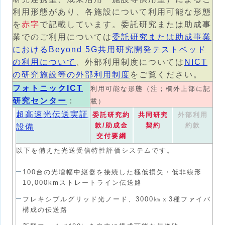
利用形態があり、各施設について利用可能な形態
を
赤字
で記載しています。委託研究または助成事
業でのご利用については
委託研究または助成事業
におけるBeyond 5G共用研究開発テストベッド
の利用について
、外部利用制度については
NICT
の研究施設等の外部利用制度
をご覧ください。
フォトニックICT
利用可能な形態（注；欄外上部に記
研究センター
：
載）
超高速光伝送実証
委託研究約
共同研究
外部利用
款/助成金
契約
約款
設備
交付要綱
以下を備えた光送受信特性評価システムです。
100台の光増幅中継器を接続した極低損失・低非線形
10,000kmストレートライン伝送路
フレキシブルグリッド光ノード、3000㎞ｘ3種ファイバ
構成の伝送路