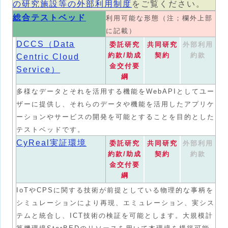
の研究施設等の外部利用制度
をご覧ください。
総合テストベッド
利用可能な形態（注；欄外上部
に記載）
DCCS（Data
委託研究
共同研究
外部利用
約款/助成
契約
約款
Centric Cloud
金交付要
Service）
綱
多様なデータとそれを活用する機能をWebAPIとしてユー
ザーに提供し、それらのデータや機能を活用したアプリケ
ーションやサービスの開発を可能とすることを目的とした
テストベッドです。
CyReal実証環境
委託研究
共同研究
外部利用
約款/助成
契約
約款
金交付要
綱
IoTやCPSに関する技術が前提としている物理的な事柄を
シミュレーションにより再現、エミュレーション、実シス
テムと統合し、ICT技術の検証を可能とします。大規模計