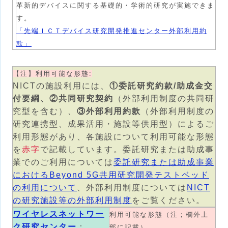
革新的デバイスに関する基礎的・学術的研究が実施できま
す。
「先端ＩＣＴデバイス研究開発推進センター外部利用約
款」
【注】利用可能な形態:
NICTの施設利用には、
①委託研究約款/助成金交
付要綱、②共同研究契約
（外部利用制度の共同研
究型を含む）、
③外部利用約款
（外部利用制度の
研究連携型、成果活用・施設等供用型）によるご
利用形態があり、各施設について利用可能な形態
を
赤字
で記載しています。委託研究または助成事
業でのご利用については
委託研究または助成事業
におけるBeyond 5G共用研究開発テストベッド
の利用について
、外部利用制度については
NICT
の研究施設等の外部利用制度
をご覧ください。
ワイヤレスネットワー
利用可能な形態（注；欄外上
ク研究センター
：
部に記載）