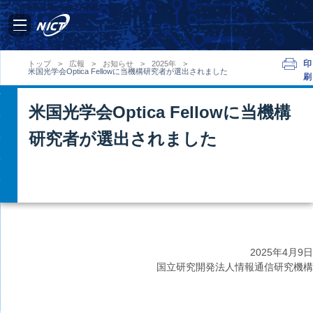
印
トップ
>
広報
>
お知らせ
>
2025年
>
米国光学会Optica Fellowに当機構研究者が選出されました
刷
米国光学会Optica Fellowに当機構
研究者が選出されました
2025年
4月9日
国立研究開発法人情報通信研究機構