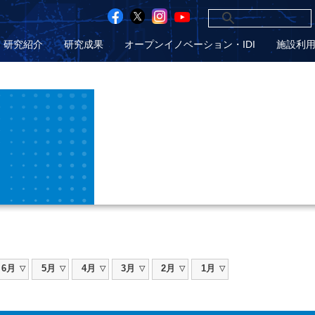
研究紹介
研究成果
オープンイノベーション・IDI
施設利
6月
5月
4月
3月
2月
1月