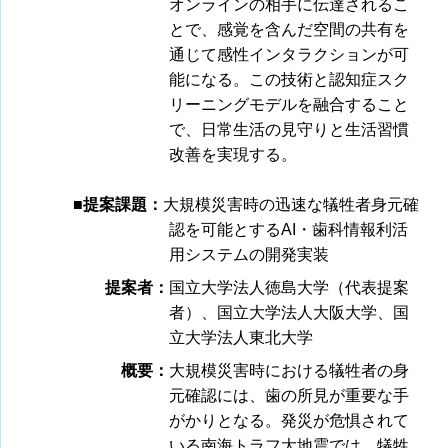
オンラインの相手に伝達されるこ
とで、感覚を含んだ空間の共有を
通じて感性インタラクションが可
能になる。この技術と認知症スク
リーニングモデルを融合すること
で、日常生活の見守りと生活習慣
改善を実現する。
■提案課題：
大規模災害時の迅速な犠牲者身元確
認を可能とするAI・歯科情報利活
用システムの開発実装
提案者：
国立大学法人徳島大学（代表提案
者）、国立大学法人大阪大学、国
立大学法人東北大学
概要：
大規模災害時における犠牲者の身
元確認には、歯の所見が重要な手
がかりとなる。発災が危惧されて
いる南海トラフ大地震では、犠牲