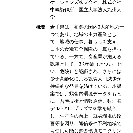
ケーションズ株式会社、株式会社
中嶋製作所、国立大学法人九州大
学
概要：
岩手県は、養鶏の国内3大産地の一
つであり、地域の主力産業とし
て、地域の仕事、暮らしを支え、
日本の食糧安全保障の一翼を担っ
ている。一方で、畜産業が抱える
課題として、3K産業（きつい、汚
い、危険）と認識され、さらには
少子高齢化による就労人口減少が
持続的な発展を妨げている。本提
案では、鶏舎内環境データをもと
に、畜産技術と情報通信、数理モ
デル・AI、プラズマ科学を融合
し、生産性の向上、就労環境の改
善等を図り、通信条件不利地域で
も使用可能な鶏舎環境モニタリン