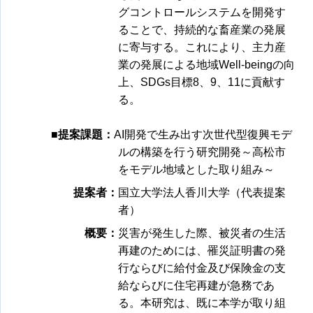
グコントロールシステムを開発す
ることで、持続的な畜産業の発展
に寄与する。これにより、主力産
業の発展による地域Well-beingの向
上、SDGs目標8、9、11に貢献す
る。
■提案課題：
AI開発で生み出す次世代型復興モデ
ルの構築を行う研究開発～高松市
をモデル地域とした取り組み～
提案者：
国立大学法人香川大学（代表提案
者）
概要：
災害が発生した際、被災者の生活
再建のためには、罹災証明書の発
行ならびに給付金及び保険金の支
給ならびに住宅再建が急務であ
る。本研究は、既に本学が取り組