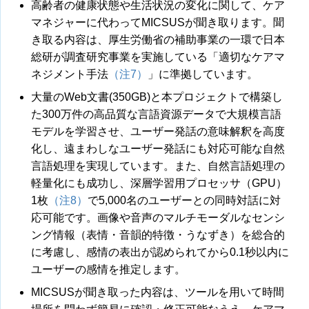
高齢者の健康状態や生活状況の変化に関して、ケア
マネジャーに代わってMICSUSが聞き取ります。聞
き取る内容は、厚生労働省の補助事業の一環で日本
総研が調査研究事業を実施している「適切なケアマ
ネジメント手法
（注7）
」に準拠しています。
大量のWeb文書(350GB)と本プロジェクトで構築し
た300万件の高品質な言語資源データで大規模言語
モデルを学習させ、ユーザー発話の意味解釈を高度
化し、遠まわしなユーザー発話にも対応可能な自然
言語処理を実現しています。また、自然言語処理の
軽量化にも成功し、深層学習用プロセッサ（GPU）
1枚
（注8）
で5,000名のユーザーとの同時対話に対
応可能です。画像や音声のマルチモーダルなセンシ
ング情報（表情・音韻的特徴・うなずき）を総合的
に考慮し、感情の表出が認められてから0.1秒以内に
ユーザーの感情を推定します。
MICSUSが聞き取った内容は、ツールを用いて時間