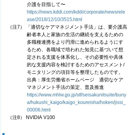
介護を目指して〜
https://news.kddi.com/kddi/corporate/newsrele
ase/2018/12/10/3515.html
（注7） 「適切なケアマネジメント手法」は、要介護高
齢者本人と家族の生活の継続を支えるための
多職種連携をより円滑に進められるようにす
るため、各職域で培われた知見に基づいて想
定される支援を体系化し、その必要性や具体
的な支援内容を検討するためのアセスメント/
モニタリングの項目等を整理したものです。
出典：厚生労働省ホームページ 適切なケア
マネジメント手法の策定、普及推進
https://www.mhlw.go.jp/stf/seisakunitsuite/buny
a/hukushi_kaigo/kaigo_koureisha/hoken/jissi_
00006.html
（注8） NVIDIA V100