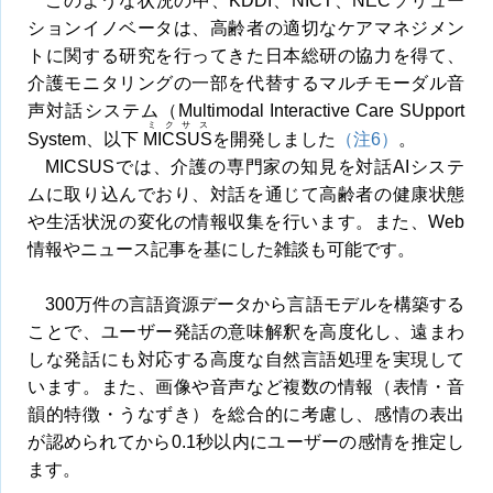
このような状況の中、KDDI、NICT、NECソリュー
ションイノベータは、高齢者の適切なケアマネジメン
トに関する研究を行ってきた日本総研の協力を得て、
介護モニタリングの一部を代替するマルチモーダル音
声対話システム（Multimodal Interactive Care SUpport
ミクサス
System、以下
MICSUS
を開発しました
（注6）
。
MICSUSでは、介護の専門家の知見を対話AIシステ
ムに取り込んでおり、対話を通じて高齢者の健康状態
や生活状況の変化の情報収集を行います。また、Web
情報やニュース記事を基にした雑談も可能です。
300万件の言語資源データから言語モデルを構築する
ことで、ユーザー発話の意味解釈を高度化し、遠まわ
しな発話にも対応する高度な自然言語処理を実現して
います。また、画像や音声など複数の情報（表情・音
韻的特徴・うなずき）を総合的に考慮し、感情の表出
が認められてから0.1秒以内にユーザーの感情を推定し
ます。