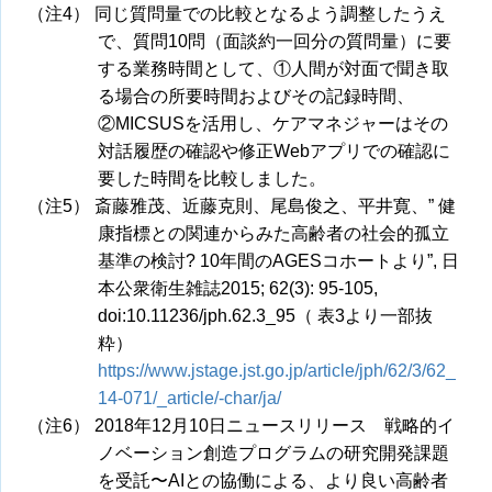
（注4） 同じ質問量での比較となるよう調整したうえ
で、質問10問（面談約一回分の質問量）に要
する業務時間として、①人間が対面で聞き取
る場合の所要時間およびその記録時間、
②MICSUSを活用し、ケアマネジャーはその
対話履歴の確認や修正Webアプリでの確認に
要した時間を比較しました。
（注5） 斎藤雅茂、近藤克則、尾島俊之、平井寛、” 健
康指標との関連からみた高齢者の社会的孤立
基準の検討? 10年間のAGESコホートより”, 日
本公衆衛生雑誌2015; 62(3): 95-105,
doi:10.11236/jph.62.3_95（ 表3より一部抜
粋）
https://www.jstage.jst.go.jp/article/jph/62/3/62_
14-071/_article/-char/ja/
（注6） 2018年12月10日ニュースリリース 戦略的イ
ノベーション創造プログラムの研究開発課題
を受託〜AIとの協働による、より良い高齢者