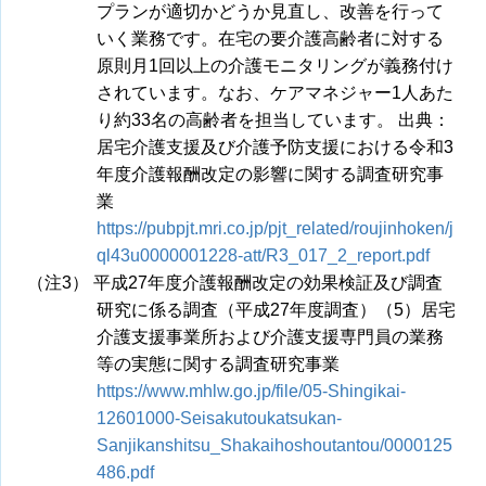
プランが適切かどうか見直し、改善を行って
いく業務です。在宅の要介護高齢者に対する
原則月1回以上の介護モニタリングが義務付け
されています。なお、ケアマネジャー1人あた
り約33名の高齢者を担当しています。 出典：
居宅介護支援及び介護予防支援における令和3
年度介護報酬改定の影響に関する調査研究事
業
https://pubpjt.mri.co.jp/pjt_related/roujinhoken/j
ql43u0000001228-att/R3_017_2_report.pdf
（注3） 平成27年度介護報酬改定の効果検証及び調査
研究に係る調査（平成27年度調査）（5）居宅
介護支援事業所および介護支援専門員の業務
等の実態に関する調査研究事業
https://www.mhlw.go.jp/file/05-Shingikai-
12601000-Seisakutoukatsukan-
Sanjikanshitsu_Shakaihoshoutantou/0000125
486.pdf