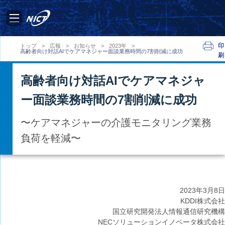
印
トップ
>
広報
>
お知らせ
>
2023年
>
高齢者向け対話AIでケアマネジャー面談業務時間の7割削減に成功
刷
高齢者向け対話AIでケアマネジャ
ー面談業務時間の7割削減に成功
〜ケアマネジャーの介護モニタリング業務
負荷を軽減〜
2023年
3月8日
KDDI株式会社
国立研究開発法人情報通信研究機構
NECソリューションイノベータ株式会社