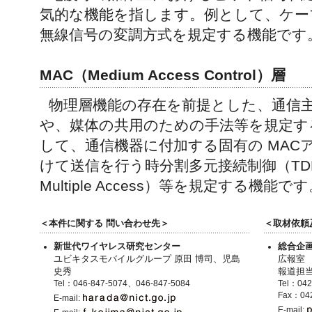
気的な機能を指します。例として、ケー
無線信号の変調方式を規定する機能です
MAC（Medium Access Control）層
物理層機能の存在を前提とした、通信
や、媒体の共用のための手法等を規定す
して、通信機器に付加する固有の MAC
けて送信を行う時分割多元接続制御（TDMA; Ti
Multiple Access）等を規定する機能で
＜本件に関する 問い合わせ先＞
＜取材依頼
新世代ワイヤレス研究センター
総合企
ユビキタスモバイルグループ 原田 博司、児島
広報室
史秀
報道担当
Tel：046-847-5074、046-847-5084
Tel：042
Fax：042
E-mail:
E-mail: