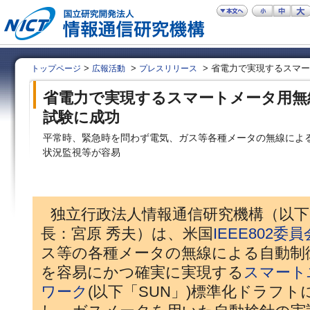
>
>
> 省電力で実現するスマ
トップページ
広報活動
プレスリリース
省電力で実現するスマートメータ用無
試験に成功
平常時、緊急時を問わず電気、ガス等各種メータの無線によ
状況監視等が容易
独立行政法人情報通信研究機構（以下「
長：宮原 秀夫）は、米国
IEEE802委員
ス等の各種メータの無線による自動制
を容易にかつ確実に実現する
スマート
ワーク
(以下「SUN」)標準化ドラフ