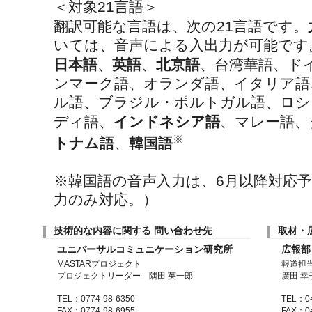
＜対象21言語＞
翻訳可能な言語は、次の21言語です。
いては、音声による入出力が可能です
日本語
、
英語
、
北京語
、台湾華語、ド
ンマーク語、オランダ語、イタリア語
ル語、ブラジル・ポルトガル語、ロシ
ディ語、
インドネシア語
、マレー語、
※
トナム語
、
韓国語
※韓国語の音声入力は、6月以降対応
力のみ対応。）
技術的な内容に関する 問い合わせ先
取材・
ユニバーサルコミュニケーション研究所
広報部
MASTARプロジェクト
報道担
プロジェクトリーダー 隅田 英一郎
廣田 幸
TEL：0774-98-6350
TEL：04
FAX：0774-98-6955
FAX：04