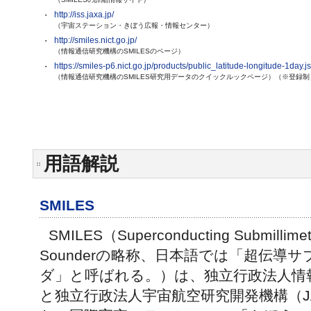
http://iss.jaxa.jp/
・
（宇宙ステーション・きぼう広報・情報センター）
http://smiles.nict.go.jp/
・
（情報通信研究機構のSMILESのページ）
https://smiles-p6.nict.go.jp/products/public_latitude-longitude-1day.js
・
（情報通信研究機構のSMILES研究用データのクイックルックページ）（※登録制
用語解説
SMILES
SMILES（Superconducting Submillimet
Sounderの略称、日本語では「超伝導
ダ」と呼ばれる。）は、独立行政法人情報
と独立行政法人宇宙航空研究開発機構（J