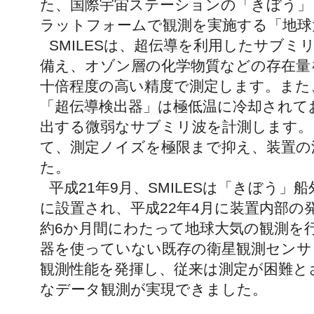
た、国際宇宙ステーションの「きぼう」
ラットフォームで観測を実施する「地球
SMILESは、超伝導を利用したサブミ
備え、オゾン層の化学物質などの存在量
十倍程度の高い精度で測定します。また
「超伝導検出器」は極低温に冷却されて
出する微弱なサブミリ波を計測します。
て、測定ノイズを極限まで抑え、装置の
た。
平成21年9月、SMILESは「きぼう
に設置され、平成22年4月に装置内部の
約6か月間にわたって地球大気の観測を
器を使っていない既存の衛星観測センサ
観測性能を発揮し、従来は測定が困難と
なデータ観測が実現できました。