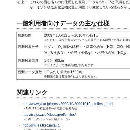
右上：
これらの図を描くのに使用した観測データをSMILESが取得し
が、オゾンや塩素化合物の量が周囲より変化している地点を示
一般利用者向けデータの主な仕様
観測期間
2009年10月12日～2010年4月21日
※ただし、国際宇宙ステーションの運用による制約その他の影響
観測対象分子
オゾン（O
,同位体3種）・塩素化合物（HCl、ClO、
3
物（CH
CN）・硝酸（HNO
）・水酸化合物（HO
,
3
3
2
観測対象高度
約20～60km
※分子によって対象高度は異なります。
観測データ点数
1日あたり最大約1600点
※観測点数は各種条件により変わります。
関連リンク
http://www.jaxa.jp/press/2009/10/20091019_smiles_j.html
・
（SMILESの初観測データ取得のお知らせ）
http://iss.jaxa.jp/kiboexp/ef/smiles/
・
（SMILESのミッション紹介ページ）
http://smiles.tksc.jaxa.jp/
・
（SMILESの詳細情報サイト）