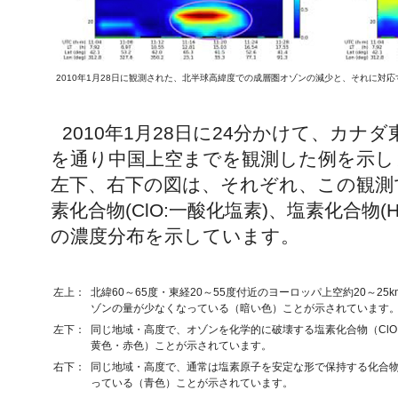
2010年1月28日に観測された、北半球高緯度での成層圏オゾンの減少と、それに対
2010年1月28日に24分かけて、カナ
を通り中国上空までを観測した例を示し
左下、右下の図は、それぞれ、この観測
素化合物(ClO:一酸化塩素)、塩素化合物(
の濃度分布を示しています。
左上：
北緯60～65度・東経20～55度付近のヨーロッパ上空約20～2
ゾンの量が少なくなっている（暗い色）ことが示されています
左下：
同じ地域・高度で、オゾンを化学的に破壊する塩素化合物（Cl
黄色・赤色）ことが示されています。
右下：
同じ地域・高度で、通常は塩素原子を安定な形で保持する化合物
っている（青色）ことが示されています。