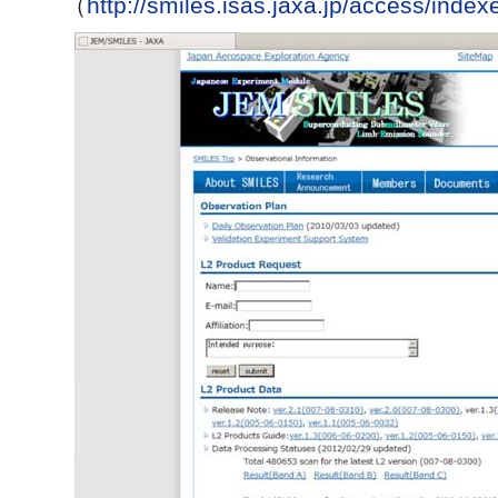
（
http://smiles.isas.jaxa.jp/access/index