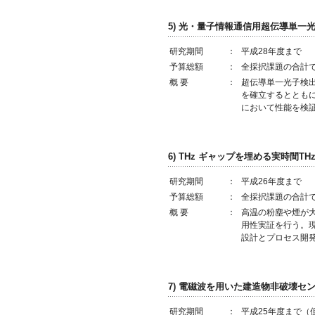
5) 光・量子情報通信用超伝導単
研究期間
：
平成28年度まで
予算総額
：
全採択課題の合計で
概 要
：
超伝導単一光子検
を確立するととも
において性能を検
6) THz ギャップを埋める実時間T
研究期間
：
平成26年度まで
予算総額
：
全採択課題の合計で
概 要
：
高温の粉塵や煙が大
用性実証を行う。現
設計とプロセス開発
7) 電磁波を用いた建造物非破壊セ
研究期間
：
平成25年度まで（