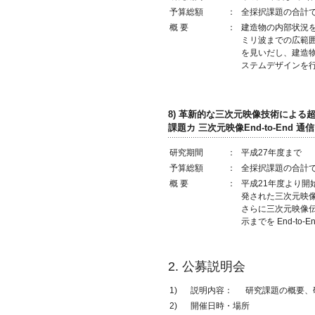
予算総額
：
全採択課題の合計で
概 要
：
建造物の内部状況
ミリ波までの広範
を見いだし、建造
ステムデザインを
8) 革新的な三次元映像技術によ
課題カ 三次元映像End-to-End 
研究期間
：
平成27年度まで
予算総額
：
全採択課題の合計で1
概 要
：
平成21年度より
発された三次元映
さらに三次元映像
示までを End-t
2. 公募説明会
1)
説明内容：
研究課題の概要、
2)
開催日時・場所