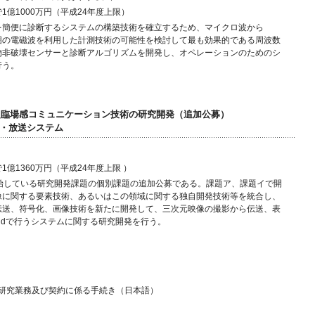
1億1000万円（平成24年度上限）
を簡便に診断するシステムの構築技術を確立するため、マイクロ波から
囲の電磁波を利用した計測技術の可能性を検討して最も効果的である周波数
物非破壊センサーと診断アルゴリズムを開発し、オペレーションのためのシ
行う。
る超臨場感コミュニケーション技術の研究開発（追加公募）
通信・放送システム
億1360万円（平成24年度上限 ）
開始している研究開発課題の個別課題の追加公募である。課題ア、課題イで開
像に関する要素技術、あるいはこの領域に関する独自開発技術等を統合し、
伝送、符号化、画像技術を新たに開発して、三次元映像の撮影から伝送、表
o-Endで行うシステムに関する研究開発を行う。
研究業務及び契約に係る手続き（日本語）