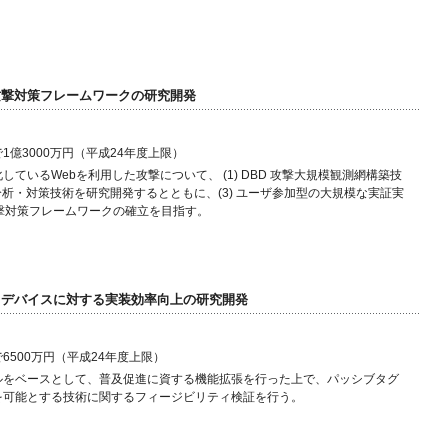
攻撃対策フレームワークの研究開発
1億3000万円（平成24年度上限）
しているWebを利用した攻撃について、 (1) DBD 攻撃大規模観測網構築技
攻撃分析・対策技術を研究開発するとともに、(3) ユーザ参加型の大規模な実証実
撃対策フレームワークの確立を目指す。
ースデバイスに対する実装効率向上の研究開発
6500万円（平成24年度上限）
ルをベースとして、普及促進に資する機能拡張を行った上で、パッシブタグ
を可能とする技術に関するフィージビリティ検証を行う。