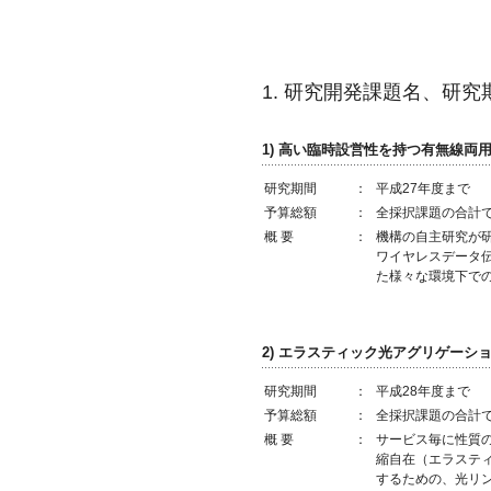
1. 研究開発課題名、研
1) 高い臨時設営性を持つ有無線両
研究期間
：
平成27年度まで
予算総額
：
全採択課題の合計で
概 要
：
機構の自主研究が
ワイヤレスデータ
た様々な環境下での
2) エラスティック光アグリゲーシ
研究期間
：
平成28年度まで
予算総額
：
全採択課題の合計で
概 要
：
サービス毎に性質
縮自在（エラステ
するための、光リ