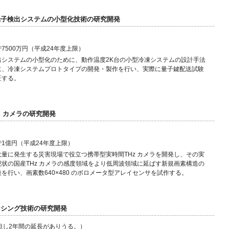
一光子検出システムの小型化技術の研究開発
7500万円（平成24年度上限）
出システムの小型化のために、動作温度2K台の小型冷凍システムの設計手法
に、冷凍システムプロトタイプの開発・製作を行い、実際に量子鍵配送試験
証する。
Hz カメラの研究開発
1億円（平成24年度上限）
量に発生する災害現場で役立つ携帯型実時間THz カメラを開発し、その実
状の国産THz カメラの感度領域をより低周波領域に延ばす新規画素構造の
を行い、画素数640×480 のボロメータ型アレイセンサを試作する。
ンシング技術の研究開発
但し2年間の延長がありうる。）