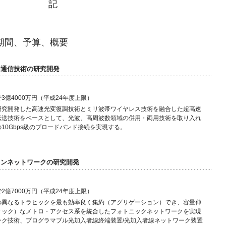
記
究期間、予算、概要
用通信技術の研究開発
3億4000万円（平成24年度上限）
研究開発した高速光変復調技術とミリ波帯ワイヤレス技術を融合した超高速
伝送技術をベースとして、光波、高周波数領域の併用・両用技術を取り入れ
10Gbps級のブロードバンド接続を実現する。
ョンネットワークの研究開発
2億7000万円（平成24年度上限）
の異なるトラヒックを最も効率良く集約（アグリゲーション）でき、容量伸
ィック）なメトロ・アクセス系を統合したフォトニックネットワークを実現
ンク技術、プログラマブル光加入者線終端装置/光加入者線ネットワーク装置