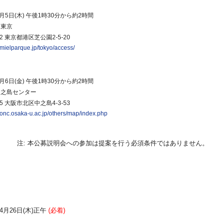
月5日(木) 午後1時30分から約2時間
ク東京
82 東京都港区芝公園2-5-20
.mielparque.jp/tokyo/access/
月6日(金) 午後1時30分から約2時間
中之島センター
05 大阪市北区中之島4-3-53
.onc.osaka-u.ac.jp/others/map/index.php
注: 本公募説明会への参加は提案を行う必須条件ではありません。
年4月26日(木)正午
(必着)