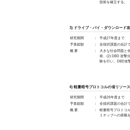
技術を確立する。
3) ドライブ・バイ・ダウンロード
研究期間
：
平成27年度まで
予算総額
：
全採択課題の合計で
概 要
：
大きな社会問題と化
術、(2) DBD 
験を行い、DBD攻
4) 軽量暗号プロトコルの省リソ
研究期間
：
平成26年度まで
予算総額
：
全採択課題の合計で
概 要
：
軽量暗号プロトコ
１チップへの搭載