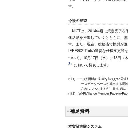
す。
今後の展望
NICTは、2014年度に策定完了を
化活動を推進していくとともに、無
す。また、現在、総務省で検討が進
IEEE802.11afの適切な仕様
ついて、10月17日（水）、18日（木）に東京で
2）
において発表します。
(注1)： 一次利用者に影響を与えない
ースデータベースが算出する周波
されつつありますが、日本では
(注2)：Wi-Fi Alliance Member Face-t
補足資料
本実証実験システム