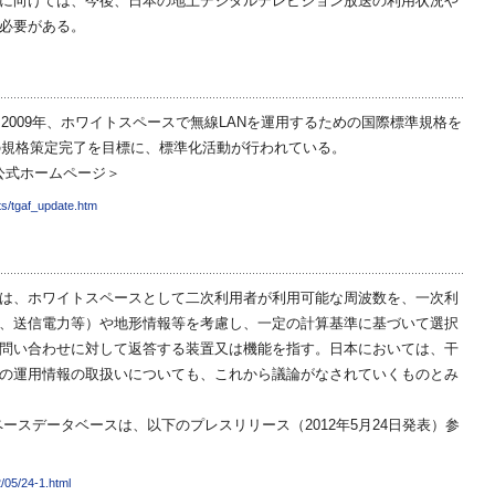
に向けては、今後、日本の地上デジタルテレビジョン放送の利用状況や
必要がある。
ープは、2009年、ホワイトスペースで無線LANを運用するための国際標準規格を
年の規格策定完了を目標に、標準化活動が行われている。
プ 公式ホームページ＞
ts/tgaf_update.htm
は、ホワイトスペースとして二次利用者が利用可能な周波数を、一次利
、送信電力等）や地形情報等を考慮し、一定の計算基準に基づいて選択
問い合わせに対して返答する装置又は機能を指す。日本においては、干
の運用情報の取扱いについても、これから議論がなされていくものとみ
ースデータベースは、以下のプレスリリース（2012年5月24日発表）参
2/05/24-1.html