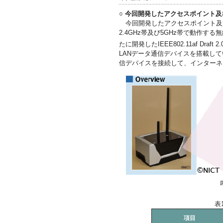
○ 今回開発したアクセスポイント
今回開発したアクセスポイント及び
2.4GHz帯及び5GHz帯で動作する無
たに開発したIEEE802.11af Draft 2.
LANデータ通信デバイスを搭載してい
信デバイスを接続して、インターネ
表
項目