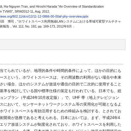
llardi, Ha-Nguyen Tran, and Hiroshi Harada "An Overview of Standardization
 in TVWS", SRW2012-11, Aug. 2012.
r.ieee.org/802.11/dcn/12/11-12-0866-00-00af-phy-overview.pptx
原田 博司，“ホワイトスペース利用無線LANシステムにおける帯域可変型マルチチャ
 112, No. 192, pp. 169-173, 2012年8月．
当てられているが、地理的条件や時間的条件によって、ほかの目的にも
ースという。ホワイトスペースは、その周波数の利用がない場合や本来
さい場合、ほかのシステムが放送や通信の目的で二次的に使用すること
基準を検討している国や標準仕様の策定も行われている。日本でも、総
ンプラン（平成24年10月改定版）」で、UHF 帯（地上テレビジョン
スにおいて、センサーネットワークシステム等の実用化が可能となるよ
ホワイトスペースを有効活用するための枠組みを検討する、とされてお
術開発が急務であると考えられる。日本においては、まず、平成24年4
エリア放送システムが制度化されており、ホワイトスペースを利用した