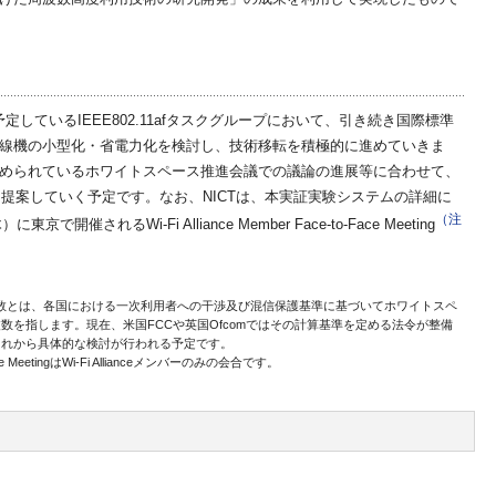
予定しているIEEE802.11afタスクグループにおいて、引き続き国際標準
線機の小型化・省電力化を検討し、技術移転を積極的に進めていきま
められているホワイトスペース推進会議での議論の進展等に合わせて、
変更等を提案していく予定です。なお、NICTは、本実証実験システムの詳細に
（注
開催されるWi-Fi Alliance Member Face-to-Face Meeting
周波数とは、各国における一次利用者への干渉及び混信保護基準に基づいてホワイトスペ
数を指します。現在、米国FCCや英国Ofcomではその計算基準を定める法令が整備
これから具体的な検討が行われる予定です。
o-Face MeetingはWi-Fi Allianceメンバーのみの会合です。