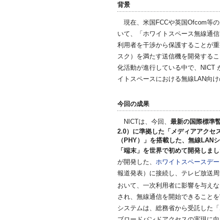
背景
現在、米国FCCや英国Ofcom
いて、「ホワイトスペース無線通信
利用者を干渉から保護することが重
スク）を満たす送信機を開発するこ
化活動が進行している中で、NICT 
イトスペースにおける無線LAN向けの最新
今回の成果
NICTは、今回、
最新の国際標準暫定規格
2.0）に準拠した「メディアアクセ
（PHY）」を搭載した、無線LAN
「端末」を世界で初めて開発しまし
が開発した、
ホワイトスペースデー
報道発表）に接続し、テレビ放送周波数
おいて、一次利用者に影響を与えな
され、無線通信を開始できることを
システムは、総務省から受託した「
ブロードバンドアクセスの実現に向