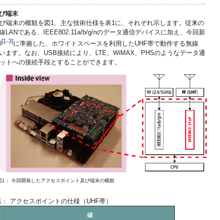
及び端末
端末の概観を図1、主な技術仕様を表1に、それぞれ示します。従来の
線LANである、IEEE802.11a/b/g/nのデータ通信デバイスに加え、今回新
[1-3]
0
に準拠した、ホワイトスペースを利用したUHF帯で動作する無線
ます。なお、USB接続により、LTE、WiMAX、PHSのようなデータ通
ットへの接続手段とすることができます。
図1： 今回開発したアクセスポイント及び端末の概観
1： アクセスポイントの仕様（UHF帯）
値