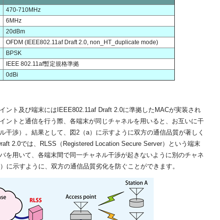
470-710MHz
6MHz
20dBm
OFDM (IEEE802.11af Draft 2.0, non_HT_duplicate mode)
BPSK
IEEE 802.11af暫定規格準拠
0dBi
び端末にはIEEE802.11af Draft 2.0に準拠したMACが実装され
イントと通信を行う際、各端末が同じチャネルを用いると、お互いに干
ル干渉）。結果として、図2（a）に示すように双方の通信品質が著しく
t 2.0では、RLSS（Registered Location Secure Server）という端末
バを用いて、各端末間で同一チャネル干渉が起きないように別のチャネ
b）に示すように、双方の通信品質劣化を防ぐことができます。