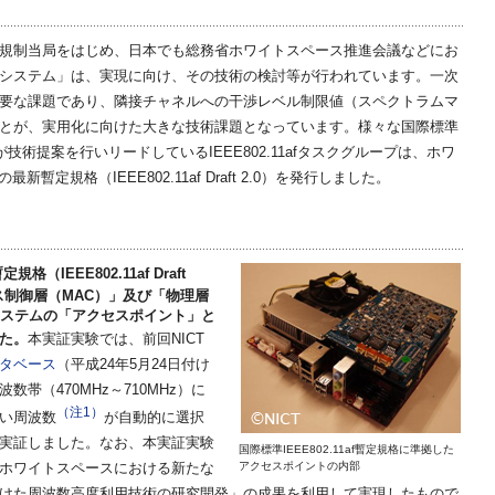
等の規制当局をはじめ、日本でも総務省ホワイトスペース推進会議などにお
システム」は、実現に向け、その技術の検討等が行われています。一次
要な課題であり、隣接チャネルへの干渉レベル制限値（スペクトラムマ
とが、実用化に向けた大きな技術課題となっています。様々な国際標準
が技術提案を行いリードしているIEEE802.11afタスクグループは、ホワ
暫定規格（IEEE802.11af Draft 2.0）を発行しました。
（IEEE802.11af Draft
ス制御層（MAC）」及び「物理層
システムの「アクセスポイント」と
本実証実験では、前回NICT
た。
（平成24年5月24日付け
タベース
帯（470MHz～710MHz）に
（注1）
い周波数
が自動的に選択
実証しました。なお、本実証実験
国際標準IEEE802.11af暫定規格に準拠した
アクセスポイントの内部
ホワイトスペースにおける新たな
けた周波数高度利用技術の研究開発」の成果を利用して実現したもので