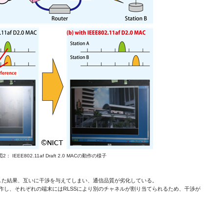
図2： IEEE802.11af Draft 2.0 MACの動作の様子
択した結果、互いに干渉を与えてしまい、通信品質が劣化している。
 2.0 MACが動作し、それぞれの端末にはRLSSにより別のチャネルが割り当てられるため、干渉が