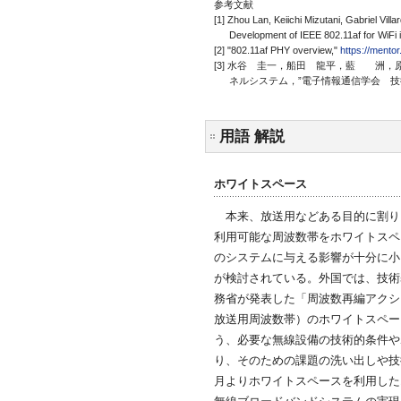
参考文献
[1] Zhou Lan, Keiichi Mizutani, Gabriel Vi
Development of IEEE 802.11af for WiFi
[2] "802.11af PHY overview,"
https://mento
[3] 水谷 圭一，船田 龍平，藍 洲，
ネルシステム，”電子情報通信学会 技術報告，Vol.
用語 解説
ホワイトスペース
本来、放送用などある目的に割り
利用可能な周波数帯をホワイトスペ
のシステムに与える影響が十分に小
が検討されている。外国では、技術
務省が発表した「周波数再編アクショ
放送用周波数帯）のホワイトスペー
う、必要な無線設備の技術的条件や
り、そのための課題の洗い出しや技
月よりホワイトスペースを利用した