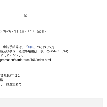
記
7年2月27日（金）17:00（必着）
、申請手続等は、「
別紙
」のとおりです。
綱及び事務・経理事項書は、以下のWebページの
ドしてください。
promotion/barrier-free/106/index.html
貫井北町4-2-1
構
リー推進室あて