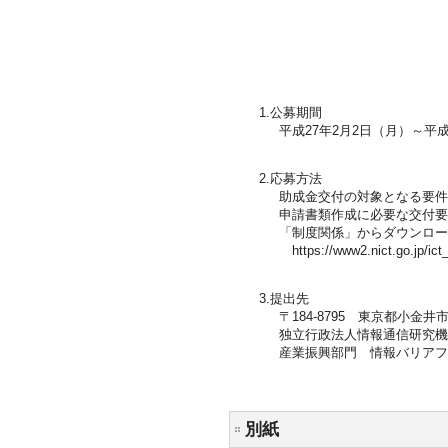
1.公募期間
平成27年2月2日（月）～平成2
2.応募方法
助成金交付の対象となる要件
申請書類作成に必要な交付要
「制度関係」からダウンロー
https://www2.nict.go.jp/ict_
3.提出先
〒184-8795 東京都小金井市
独立行政法人情報通信研究機
産業振興部門 情報バリアフ
別紙