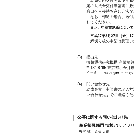
助成金の交付を希望する
定の助成金交付申請書に必要
窓口へ直接持ち込む方法か
なお、郵送の場合、送付
してください。
また、申請書別紙について
平成27年2月27日（金）17:
締切り後の申請は受理い
(3)
提出先
情報通信研究機構 産業振
〒184-8795 東京都小金井市
(4)
問い合わせ先
助成金交付申請書の記入方
い合わせ先までご連絡くだ
公募に関する問い合わせ先
産業振興部門 情報バリアフ
野尻 誠、遠藤 太嗣