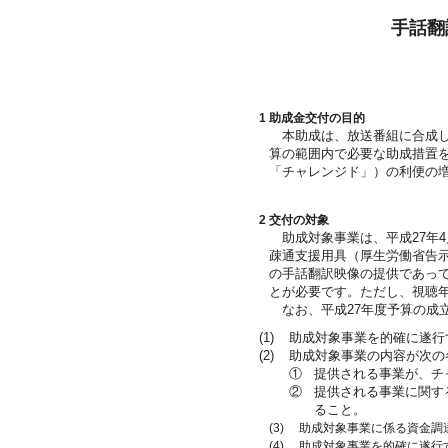
手話翻
1 助成金交付の目的
本助成は、放送番組に合成し
算の範囲内で必要な助成措置
「チャレンジド」）の利便の
2 交付の対象
助成対象事業は、平成27年4
疎通支援用具（厚生労働省告示
の手話翻訳映像の提供であっ
とが必要です。ただし、視聴
なお、平成27年度予算の成
(1)
助成対象事業を的確に遂行
(2)
助成対象事業の内容が次の
①
提供される事業が、チ
②
提供される事業に関す
ること。
(3)
助成対象事業に係る資金調
(4)
助成対象事業を的確に遂行