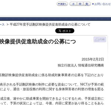
お問い合わせ
> 平成27年度手話翻訳映像提供促進助成金の公募について
ース
訳映像提供促進助成金の公募につ
2015年2月2日
独立行政法人 情報通信研究機構
る手話翻訳映像提供促進助成金に係る助成対象事業者の公募を下記のとおり
表示される手話翻訳映像の制作に必要な資金について、NICTが予算の範
とにより、通信・放送役務の利用に関する身体障害者の利便の増進を図る
算成立後、速やかに助成事業を開始できるようにするため、予算成立前に
がって、予算の状況によっては、今後、内容に変更があり得ることをあら