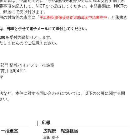
事業者は、申請期間内に「手話翻訳映像提供促進助成金交付要綱」所
事項を記入して、NICTまで提出してください。申請書類は、NICTの
、郵送にて受け付けます。
用の封筒等の表面に「
手話翻訳映像提供促進助成金申請書在中
」と朱書き
は、郵送と併せて電子メールにて送付してください。
00
を受付の締切りとします。
たしませんのでご注意ください。
興部門 情報バリアフリー推進室
貫井北町4‐2‐1
法など、本件に対する問い合わせについては、以下の公募に関する問
さい。
広報
リー推進室
広報部 報道担当
廣田 幸子