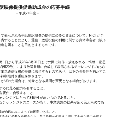
訳映像提供促進助成金の応募手続
＝平成27年度＝
て表示される手話翻訳映像の提供に必要な資金について、NICTが予
を講ずることにより、通信・放送役務の利用に関する身体障害者（以下
増進を図ることを目的とするものです。
月1日から平成28年3月31日までの間に制作・放送される、情報・意思
第529号）により放送番組に合成して表示されるチャレンジドのため
て電気通信役務の提供に該当するものであり、以下の各要件を満たすこ
年齢制限付き番組を除きます。
立が遅れた場合は、対象となる期間が変更となる場合があります。
するに足る能力を有すること。
各要件に合致すること。
ャレンジドにとって利便性が高いものであること。
るチャレンジドのニーズが高く、事業実施の効果が広く及ぶものであ
達が自己のみによっては困難であること。
するのに必要な経費のうち、自己負担分の調達に関して十分な能力を有す