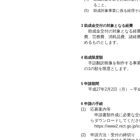
ること。
(5)
助成対象事業に係る経理そ
3 助成金交付の対象となる経費
助成金交付の対象となる経費
費、労務費、消耗品費、諸経費
めるものとします。
4 助成限度額
手話翻訳映像を制作する事業
の1の額を限度とします。
5 申請期間
平成27年2月2日（月）～平成2
6 申請の手続
(1)
応募案内等
申請書類作成に必要な交付
らダウンロードしてくださ
https://www2.nict.go.jp/ict
(2)
申請方法・受付の締切り