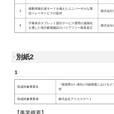
複数情報伝達モードを備えたユニバーサルな電
3
株式会社
話リレーサービスの提供
字幕表示タブレット貸出サービス運用の遠隔化
4
株式会社
を通じた地方劇場施設のバリアフリー格差是正
別紙2
1
「聴覚障がい者向けX線検査におけるク
助成対象事業名
供
助成対象事業者
株式会社アイエスゲート
【事業概要】