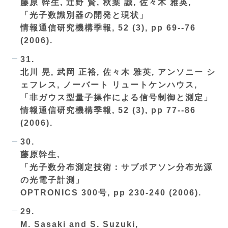
藤原 幹生, 辻野 賢, 秋葉 誠, 佐々木 雅英,
「光子数識別器の開発と現状」
情報通信研究機構季報, 52 (3), pp 69--76
(2006).
31.
北川 晃, 武岡 正裕, 佐々木 雅英, アンソニー シ
ェフレス, ノーバート リュートケンハウス,
「非ガウス型量子操作による信号制御と測定」
情報通信研究機構季報, 52 (3), pp 77--86
(2006).
30.
藤原幹生,
「光子数分布測定技術：サブポアソン分布光源
の光電子計測」
OPTRONICS 300号, pp 230-240 (2006).
29.
M. Sasaki and S. Suzuki,