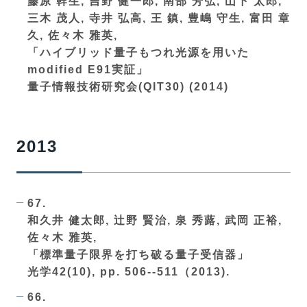
藤原 幹生, 吉野 健一郎, 南部 芳弘, 山下 太郎,
三木 茂人, 寺井 弘高, 王 鎮, 豊嶋 守生, 富田 章
久, 佐々木 雅英,
「ハイブリッド量子もつれ光源を用いた
modified E91実証」
量子情報技術研究会(QIT30) (2014)
2013
67.
和久井 健太郎, 辻野 賢治, 泉 秀蕗, 武岡 正裕,
佐々木 雅英,
「標準量子限界を打ち破る量子受信器」
光学42(10), pp. 506--511（2013).
66.