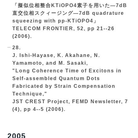
「擬似位相整合KTiOPO4素子を用いた—7dB
直交位相スクィージング—7dB quadrature
squeezing with pp-KTiOPO4」
TELECOM FRONTIER, 52, pp 21--26
(2006).
28.
J. Ishi-Hayase, K. Akahane, N.
Yamamoto, and M. Sasaki,
"Long Coherence Time of Excitons in
Self-assembled Quantum Dots
Fabricated by Strain Compensation
Technique,"
JST CREST Project, FEMD Newsletter, 7
(4), pp 4--5 (2006).
2005