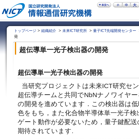
>
>
>
トップページ
組織紹介
未来ICT研究所
量子ICT先端開発センター
発
超伝導単一光子検出器の開発
超伝導単一光子検出器の開発
当研究プロジェクトは未来ICT研究セン
超伝導チームと共同でNbNナノワイヤ
の開発を進めています．この検出器は低
色をもち，また化合物半導体単一光子検
ゲート動作が必要ないため，量子鍵配送
期待されています.