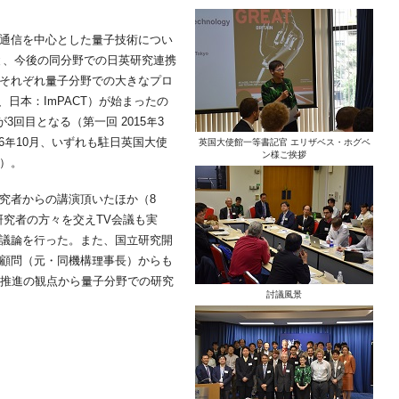
通信を中心とした量子技術につい
と、今後の同分野での日英研究連携
それぞれ量子分野での大きなプロ
ub、日本：ImPACT）が始まったの
3回目となる（第一回 2015年3
016年10月、いずれも駐日英国大使
英国大使館一等書記官 エリザベス・ホグベ
ン様ご挨拶
）。
究者からの講演頂いたほか（8
b研究者の方々を交えTV会議も実
議論を行った。また、国立研究開
顧問（元・同機構理事長）からも
術製作推進の観点から量子分野での研究
討議風景