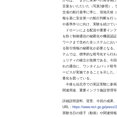
からは、「まさに未来への扉を開け
言葉をいただいた（写真3参照）。
交省の航行基準に準じ、現地天候（
報を基に安全第一の航行判断を行っ
や基準作りに向け、実験を続けてい
ドローンによる配送や重要インフ
を防ぐ制御通信の秘匿化や機器認証
ワークまで含めた全システムにおい
る取引情報の秘匿化が必要となる。
テムでは、標準的な暗号化すら行わ
ュリティの確立が急務である。今回
れの通信に、ワンタイムパッド暗号
ービスが実施できることを示した。
量化を図っている。
今後も仙北市での実証実験に参画
関連用途、重要インフラ施設管理等
詳細説明資料、背景、今回の成果、
URL：
https://www.nict.go.jp/press/
実験当日の様子（動画）や関連情報