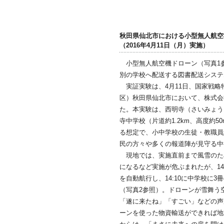
秋田県仙北市における小型無人航空
（2016年4月11日（月）実施）
小型無人航空機ドローン（写真1
別の学校へ配送する図書配送システ
実証実験は、4月11日、国家戦略
区）秋田県仙北市において、株式会
た。本実験は、西明寺（さいみょう
寺中学校（片道約1.2km、高度約5
る想定で、小中学校の生徒・教職員
民の方々や多くの報道陣が見守る中
現地では、実施直前まで風雪のため
になるなど実施が危ぶまれたが、14
を自動航行し、14:10に中学校に
（写真2参照）。ドローンが雪舞う
「遂に来たね」「すごい」などの声
ーンを使った物資輸送ができれば地