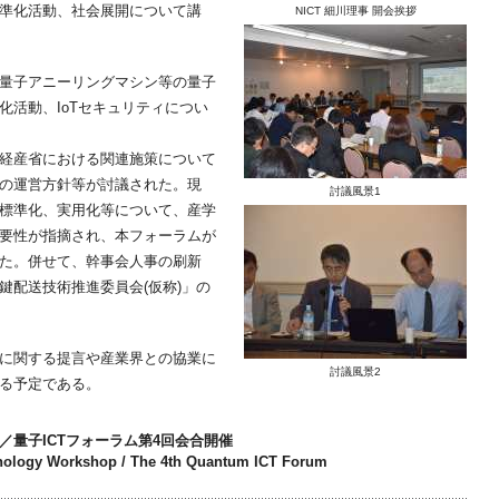
準化活動、社会展開について講
NICT 細川理事 開会挨拶
量子アニーリングマシン等の量子
化活動、IoTセキュリティについ
経産省における関連施策について
の運営方針等が討議された。現
討議風景1
標準化、実用化等について、産学
要性が指摘され、本フォーラムが
た。併せて、幹事会人事の刷新
鍵配送技術推進委員会(仮称)」の
に関する提言や産業界との協業に
討議風景2
る予定である。
量子ICTフォーラム第4回会合開催
nology Workshop / The 4th Quantum ICT Forum