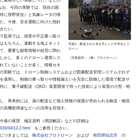
た素晴らしい実験だった」などの
なお、今回の実験では、現在の国
特に視野状況）と気象レーダの情
た。今後、安全運航に向けた指針
きたい。
ラ監視では、傍受や不正乗っ取り
はもちろん、連動する地上ネット
写真3：配送された本を手にした中学生とド
ローン
て、重要な顧客情報や経営に関わ
しかし、多くのドローン運用シス
（写真提供：（株）プロドローン）
れていないことが多く、情報セキ
の実験では、ドローン制御システムおよび図書配送管理システムそれぞ
を適用し、制御の乗っ取りや情報漏えいを完全に防御した環境で配送サ
特に、量子鍵配送（QKD）装置開発で培った技術により装置の小型・軽
し、将来的には、薬の配送など個人情報の保護が求められる輸送・物流
の高機密用途などへの活用を目指す。
今後の展望、補足資料（用語解説）などの詳細は
をご参照ください。
2016/04/12-2.html
につきましては、
および
の
株式会社プロドローン
秋田県仙北市