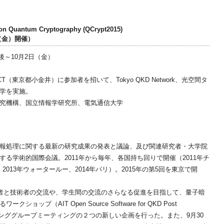
e on Quantum Cryptography (QCrypt2015)
日（金）開催）
後～10月2日（金）
T（東京都小金井）に参加者を招いて、Tokyo QKD Network、光空間タ
学を実施。
究機構、国立情報学研究所、電気通信大学
報処理に関する最新の研究成果の発表と議論、及び関連研究者・大学院
る学術的国際会議。2011年から毎年、各国持ち回りで開催（2011年チ
2013年ウォータールー、2014年パリ）。2015年の第5回を東京で開
基礎研究者と技術者の交流や、学生間の交流のさらなる促進を目指して、量子暗
プ（AIT Open Source Software for QKD Post
）と、ワーキンググループミーティングの２つの新しい企画を行った。また、9月30