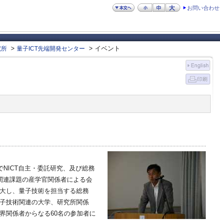
お問い合わせ
>
> イベント
究所
量子ICT先端開発センター
でNICT自主・委託研究、及び総務
信関連課題の産学官関係者による会
大し、量子技術を担当する総務
子技術関連の大学、研究所関係
界関係者からなる60名の参加者に