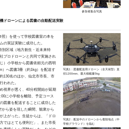
参加者集合写真
機ドローンによる図書の自動配送実験
参照）を使って学校図書室の本を
ムの実証実験に成功した。
特別区域（地方創生・近未来特
社プロドローンと共同で実施され
じ）小学校から図書依頼元の西明
0m）へ図書3冊（約1kg）を配送す
写真1：図書配送用ドローン（全天候型）直
径1200mm、最大積載量5kg
約130名のほか、仙北市市長、市
行われた。
視界が悪く、40分程開始が延期
:00に小学校を離陸、予定コース
3冊の図書を配送することに成功した
空から姿を現した瞬間、観衆から
が上がった。生徒からは、「ドロ
写真2：配送中のドローンから着陸地点（中
方ではとても便利だ」、また市長
学校グラウンド）を臨む