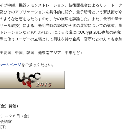
イブ中継、機器デモンストレーション、技術開発者によるリレートーク
及びそのアプリケーションを具体的に紹介。量子暗号という新技術が今
のような恩恵をもたらすのか、その展望を議論した。また、最初の量子
サール教授）による、発明当時の経緯や今後の展望についての講演、量
レーションなども行われた。による会議にはQCrypt 2015参加の研究
際に使うユーザーの立場として興味を持つ企業、官庁などの方々も参加
主要国、中国、韓国、他東南アジア、中東など）
をご参照ください。
5 ホームページ
日（金）開催）
木）～２６日（金）
際会議室
CT）