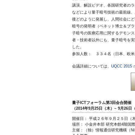
講演、解説ビデオ、各国研究者のラ
などにより量子暗号技術の最前線、
後どのように発展し、人間社会にど
暗号の発明者（ベネット博士＆ブラ
子暗号の医療応用に関するデモンスト
者・技術者以外にも、量子暗号を実
した。
参加人数： ３３４名（日本、欧米
会議詳細については、
UQCC 201
量子ICTフォーラム第3回会合開催
（2014年9月25日（木）~ 9月26
開催日： 平成２６年９月２５日（
場所： 小金井本部 研究本館4階国
主催：（独）情報通信研究機構（NI