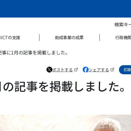
検索キ
NICTの支援
助成事業の成果
行政機
記事に1月の記事を掲載しました。
ポストする
シェアする
印
（新しいタブで開きます）
（新しいタブで開きます
月の記事を掲載しました