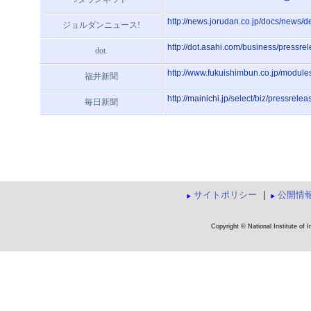
http://news.jorudan.co.jp/docs/news
ジョルダンニュース!
http://dot.asahi.com/business/press
dot.
http://www.fukuishimbun.co.jp/modul
福井新聞
http://mainichi.jp/select/biz/pressre
毎日新聞
サイトポリシー
|
公開情
Copyright © National Institute of