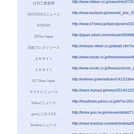
http://www.nikkan.co.jp/news/nkx072
日刊工業新聞
http://www.seotools.jp/news/id_prw_
SEOTOOLSニュース
http://www.47news.jp/topics/prwire/2
47NEWS
http://japan.zdnet.com/release/30089
ZDNet Japan
http://release.nikkei.co.jp/detail.cfm
日経プレスリリース
http://www.excite.co.jp/News/relea
エキサイト
http://www.excite.co.jp/News/colum
エキサイト
http://eetimes.jp/ee/articles/1412/19/
EE Times Japan
http://news.mynavi.jp/news/2014/12/2
マイナビニュース
http://headlines.yahoo.co.jp/hl?a=2
Yahoo!ニュース
http://bizex.goo.ne.jp/release/detail/7
gooビジネスEX
http://news.livedoor.com/article/detail
livedoorニュース