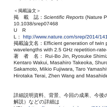
＜掲載論文＞
掲 載 誌：
Scientific Reports
(Nature P
10.1038/srep07468
U R
L：
http://www.nature.com/srep/2014/14
掲載論文名：Efficient generation of twin p
wavelengths with 2.5 GHz repetition-rat
著 者 名： Rui-Bo Jin, Ryosuke Shimizu
Kentaro Wakui, Masahiro Takeoka, Shuro
Sakamoto, Mikio Fujiwara, Taro Yamashit
Hirotaka Terai, Zhen Wang and Masahid
詳細説明資料、背景、今回の成果、今後の
解説）などの詳細は