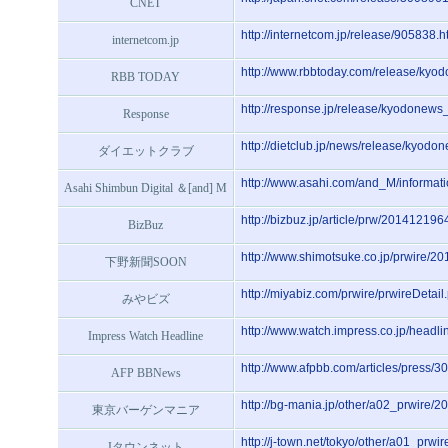
CNET
http://internetcom.jp/release/905838.h
internetcom.jp
http://www.rbbtoday.com/release/ky
RBB TODAY
http://response.jp/release/kyodonew
Response
http://dietclub.jp/news/release/kyo
ダイエットクラブ
http://www.asahi.com/and_M/informa
Asahi Shimbun Digital ＆[and] M
http://bizbuz.jp/article/prw/201412196
BizBuz
http://www.shimotsuke.co.jp/prwire/
下野新聞SOON
http://miyabiz.com/prwire/prwireDet
みやビズ
http://www.watch.impress.co.jp/head
Impress Watch Headline
http://www.afpbb.com/articles/press/
AFP BBNews
http://bg-mania.jp/other/a02_prwire/
東京バーゲンマニア
http://j-town.net/tokyo/other/a01_prw
Jタウンネット