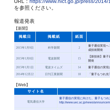
URL：
https://www.nict.go.jp/press/2014/
を参照ください。
報道発表
【新聞】
掲載日
掲載紙
紙面
量子通信実現へ 
2015年1月9日
科学新聞
2
成技術開発
【新技術】量子
2015年1月8日
電波新聞
15
開発
2015年1月1日
電波タイムズ
14
量子通信の実現
2014年12月22
日刊工業新聞
18
「量子もつれ光
【Web】
サイト名
量子通信の実現に向けた、量子もつれ
電気通信大学
http://www.uec.ac.jp/news/announce