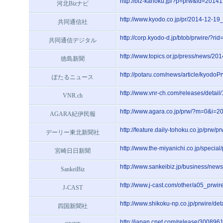
http://biz-kahoku.jp/?p=prw&id=201
河北Bizナビ
http://www.kyodo.co.jp/pr/2014-12-1
共同通信社
http://corp.kyodo-d.jp/btob/prwire/?
共同通信デジタル
http://www.topics.or.jp/press/news/
徳島新聞
http://potaru.com/news/article/kyod
ぽたるニュース
http://www.vnr-ch.com/releases/detail
VNR.ch
http://www.agara.co.jp/prw/?m=0&i=
AGARA紀伊民報
http://feature.daily-tohoku.co.jp/pr
デーリー東北新聞社
http://www.the-miyanichi.co.jp/speci
宮崎日日新聞
http://www.sankeibiz.jp/business/ne
SankeiBiz
http://www.j-cast.com/other/a05_prwi
J-CAST
http://www.shikoku-np.co.jp/prwire/d
四国新聞社
http://japan.cnet.com/release/3008961