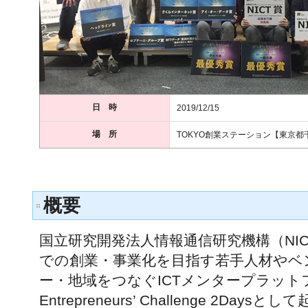
日 時
2019/12/15
場 所
TOKYO創業ステーション【東京都
概要
国立研究開発法人情報通信研究機構（NI
での創業・事業化を目指す若手人材やベ
ー・地域をつなぐICTメンタープラットフ
Entrepreneurs’ Challenge 2Da