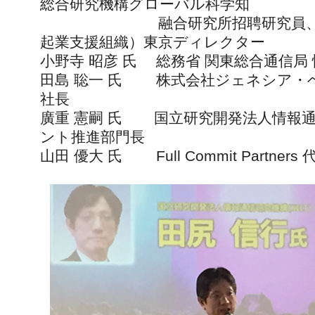
総合研究機構グローバル科学知
融合研究所招聘研究員、Founder 
起業支援組織）東京ディレクター
小野寺 昭彦 氏 総務省 関東総合通信局
田島 聡一 氏 株式会社ジェネシア・
社長
廣重 憲嗣 氏 国立研究開発法人情報通
ント推進部門長
山田 優大 氏 Full Commit Partne