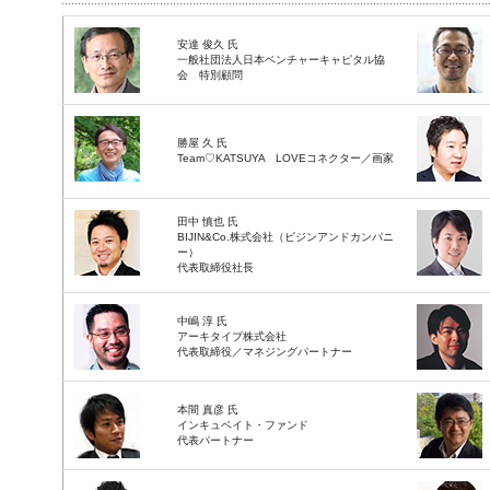
安達 俊久 氏
一般社団法人日本ベンチャーキャピタル協
会 特別顧問
勝屋 久 氏
Team♡KATSUYA LOVEコネクター／画家
田中 慎也 氏
BIJIN&Co.株式会社（ビジンアンドカンパニ
ー）
代表取締役社長
中嶋 淳 氏
アーキタイプ株式会社
代表取締役／マネジングパートナー
本間 真彦 氏
インキュベイト・ファンド
代表パートナー