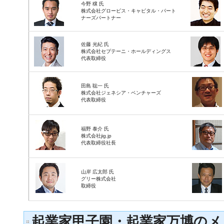
今野 穣 氏
株式会社グロービス・キャピタル・パート
ナーズパートナー
佐藤 光紀 氏
株式会社セプテーニ・ホールディングス
代表取締役
田島 聡一 氏
株式会社ジェネシア・ベンチャーズ
代表取締役
福野 泰介 氏
株式会社jig.jp
代表取締役社長
山岸 広太郎 氏
グリー株式会社
取締役
起業家甲子園・起業家万博のメ