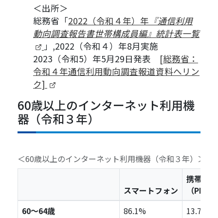
＜出所＞
総務省「
2022（令和４年）年
『通信利用
動向調査報告書世帯構成員編』統計表一覧
（新しいタブで開きます）
」,2022（令和４）年8月実施
2023（令和5）年5月29日発表
[総務省：
令和４年通信利用動向調査報道資料へリン
（新しいタブで開きます）
ク]
60歳以上のインターネット利用機
器（令和３年）
＜60歳以上のインターネット利用機器（令和３年）＞
携帯電話
スマートフォン
（PHS
60～64歳
86.1%
13.7%