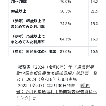
70～79歳
76.0%
14.2%
80歳以上
56.5%
21.5%
（参考）65歳以上で
74.8%
15.0%
まとめてみた利用率
（参考）75歳以上で
64.3%
16.9%
まとめてみた利用率
（参考）国民全体の利用率
87.0%
10.5%
総務省「
2024（令和6年）年
『通信利用
動向調査報告書世帯構成員編』統計表一覧
（新しいタブで開きます）
」,2024（令和６）年8月実施
2025（令和7）年5月30日発表
[総務
省：令和６年通信利用動向調査報道資料へ
（新しいタブで開きます）
リンク]