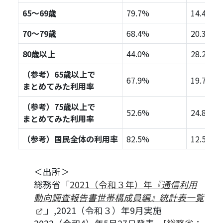
65～69歳
79.7%
14.4%
70～79歳
68.4%
20.3%
80歳以上
44.0%
28.2%
（参考）65歳以上で
67.9%
19.7%
まとめてみた利用率
（参考）75歳以上で
52.6%
24.8%
まとめてみた利用率
（参考）国民全体の利用率
82.5%
12.5%
＜出所＞
総務省「
2021（令和３年）年
『通信利用
動向調査報告書世帯構成員編』統計表一覧
（新しいタブで開きます）
」,2021（令和３）年9月実施