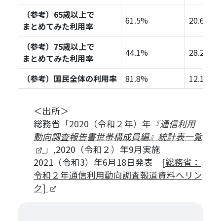
（参考）65歳以上で
61.5%
20.6%
まとめてみた利用率
（参考）75歳以上で
44.1%
28.2%
まとめてみた利用率
（参考）国民全体の利用率
81.8%
12.1%
＜出所＞
総務省「
2020（令和２年）年
『通信利用
動向調査報告書世帯構成員編』統計表一覧
（新しいタブで開きます）
」,2020（令和２）年9月実施
2021（令和3）年6月18日発表
[総務省：
令和２年通信利用動向調査報道資料へリン
（新しいタブで開きます）
ク]