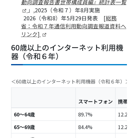
動向調査報告書世帯構成員編』統計表一覧
（新しいタブで開きます）
」,2025（令和７）年8月実施
2026（令和8）年5月29日発表
[総務
省：令和７年通信利用動向調査報道資料へ
（新しいタブで開きます）
リンク]
60歳以上のインターネット利用機
器（令和６年）
＜60歳以上のインターネット利用機器（令和６年）＞
スマートフォン
携帯電話
60～64歳
89.7%
12.2%
65～69歳
84.4%
12.2%