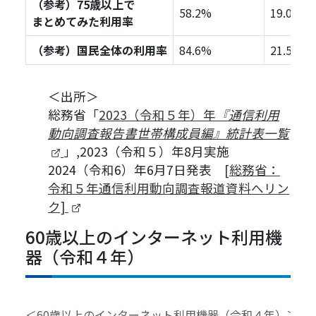
（参考）75歳以上で
58.2%
19.0%
まとめてみた利用率
（参考）国民全体の利用率
84.6%
21.5%
＜出所＞
総務省「
2023（令和５年）年
『通信利用
動向調査報告書世帯構成員編』統計表一覧
（新しいタブで開きます）
」,2023（令和５）年8月実施
2024（令和6）年6月7日発表
[総務省：
令和５年通信利用動向調査報道資料へリン
（新しいタブで開きます）
ク]
60歳以上のインターネット利用機
器（令和４年）
＜60歳以上のインターネット利用機器（令和４年）＞