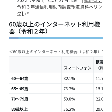
2022（令和4）年5月27日発表
[総務省：
令和３年通信利用動向調査報道資料へリン
（新しいタブで開きます）
ク]
60歳以上のインターネット利用機
器（令和２年）
＜60歳以上のインターネット利用機器（令和２年）＞
携帯電話
スマートフォン
（PHS
60～64歳
82.1%
11.7%
65～69歳
73.7%
15.1%
70～79歳
59.8%
22.0%
80歳以上
36.2%
29.6%