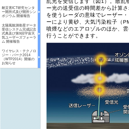
乱光を受信します（図1）。散乱
ー光の送受信の時間差から計算さ
耐災害ICT研究センタ
ー開所式及び開所シン
を使うレーダの意味でレーザー・
ポジウム 開催報告
ーにより黄砂、大気汚染粒子（PM
太陽風観測衛星データ
噴煙などのエアロゾルのほか、雲
受信システム完成記念
式典及び第9回宇宙天
行うことができます。
気ユーザーズフォーラ
ム 開催報告
ワイヤレス・テクノロ
ジー・パーク2014
（WTP2014）開催の
お知らせ