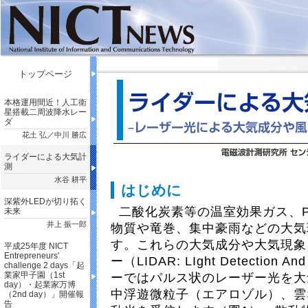
トップページ
本格運用間近！人工衛
星搭載二周波降水レー
ダ
花土 弘／中川 勝広
ライダーによる大気計
測
水谷 耕平
はじめに
深紫外LEDが切り拓く
二酸化炭素等の温室効果ガス、P
未来
井上 振一郎
物質や竜巻、集中豪雨などの大気
す。これらの大気成分や大気現象
平成25年度 NICT
Entrepreneurs'
ー（LIDAR: LIght Detectio
challenge 2 days「起
業家甲子園（1st
ーではパルス状のレーザー光を大
day）・起業家万博
中浮遊微粒子（エアロゾル）、雲
（2nd day）」開催報
告