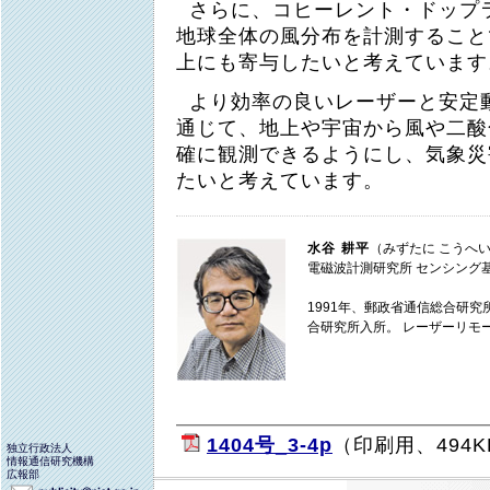
さらに、コヒーレント・ドップ
地球全体の風分布を計測すること
上にも寄与したいと考えています
より効率の良いレーザーと安定
通じて、地上や宇宙から風や二酸
確に観測できるようにし、気象災
たいと考えています。
水谷 耕平
（みずたに こうへ
電磁波計測研究所 センシング
1991年、郵政省通信総合研究
合研究所入所。 レーザーリモ
1404号_3-4p
（印刷用、494K
独立行政法人
情報通信研究機構
広報部