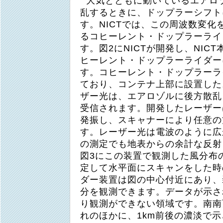
大気とともに動いているエアロ
乱するときに、ドップラーシフト
す。NICTでは、この周波数変
るコヒーレント・ドップラーライ
す。図2にNICTが開発し、NIC
ヒーレント・ドップラーライダー
す。コヒーレント・ドップラーラ
ており、コンテナ上部に設置した
ザー光は、エアロゾルに後方散乱
受信されます。開発したレーザー
発振し、スキャナーにより任意の
す。レーザー光は電波のように広
の測定でも地表からの余計な反射
図3にこの装置で観測した風分布
定して水平面にスキャンをした時
ダー装置は図の中心付近にあり、
分を観測できます。データが示さ
り観測ができない領域です。南南
れのほかに、1km前後の濃淡で