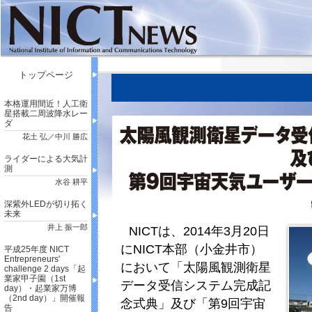
トップページ
本格運用間近！人工衛
星搭載二周波降水レー
ダ
花土 弘／中川 勝広
ライダーによる大気計
測
水谷 耕平
深紫外LEDが切り拓く
未来
井上 振一郎
NICTは、2014年3月20日
にNICT本部（小金井市）
平成25年度 NICT
Entrepreneurs'
において「太陽風観測衛星
challenge 2 days「起
業家甲子園（1st
データ受信システム完成記
day）・起業家万博
（2nd day）」開催報
念式典」及び「第9回宇宙
告