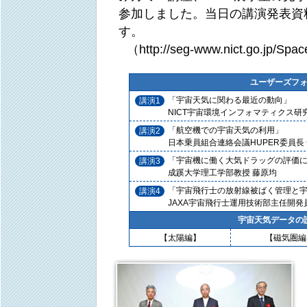
参加しました。当日の講演発表資
す。
（http://seg-www.nict.go.jp/Sp
ユーザーズフ
「宇宙天気に関わる最近の動向」
講演1
NICT宇宙環境インフォマティクス研
「航空機での宇宙天気の利用」
講演2
日本乗員組合連絡会議HUPER委員長 
「宇宙機に働く大気ドラッグの評価
講演3
成蹊大学理工学部教授 藤原均
「宇宙飛行士の放射線被ばく管理と
講演4
JAXA宇宙飛行士運用技術部主任開発
宇宙天気データの
【太陽編】
【磁気圏編