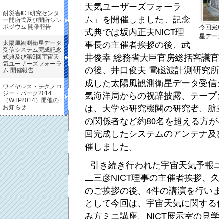
天気ユーザーズフォーラ
耐災害ICT研究センタ
ム」を開催しました。記念
ー開所式及び開所シン
ポジウム 開催報告
今回完
式典では坂内正夫NICT理
星デー
太陽風観測衛星データ
事長の主催者挨拶の後、武
受信システム完成記念
井俊幸 総務省大臣官房総括審議
式典及び第9回宇宙天
気ユーザーズフォーラ
の後、井口俊夫 電磁波計測研究
ム 開催報告
成した太陽風観測衛星データ受信
ワイヤレス・テクノロ
ジー・パーク2014
気海洋局からの祝辞披露、テープ
（WTP2014）開催の
お知らせ
は、大学や研究機関の研究者、航
の関係者など約80名を超える方
回完成したシステムのアンテナ及
催しました。
引き続き行われた宇宙天気予報
二三彦NICT理事の主催者挨拶、
のご挨拶の後、4件の講演を行い
として今回は、宇宙天気に関する
み方ミニ講座、NICT展示室の見