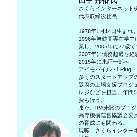
田中 邦裕 氏
さくらインターネット
代表取締役社長
1978年1月14日生ま
1996年舞鶴高専在学
業し、2005年に27歳
2007年に債務超過を
2015年に東証一部へ。
アイモバイル・i-Plug
多くのスタートアップ
阪府の上場支援プロジェク
レジなどを担当。年間5
資も行う。
また、IPA未踏のプロ
高専機構運営協議会委員
の育成にも関わる。
現職：さくらインター