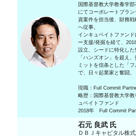
国際基督教大学教養学部
にてコーポレートブラン
資案件を担当後、財務戦
へ従事。
インキュベイトファンド
ー支援/発掘を経て、2018年にF
設立、シードに特化した5
「ハンズオン」を超え、
ミットを信条とした「フ
で、日々起業家と奮闘。
現職：Full Commit Pa
略歴：国際基督教大学教
ュベイトファンド
2018年 Full Commit P
石元 良武 氏
ＤＢＪキャピタル株式