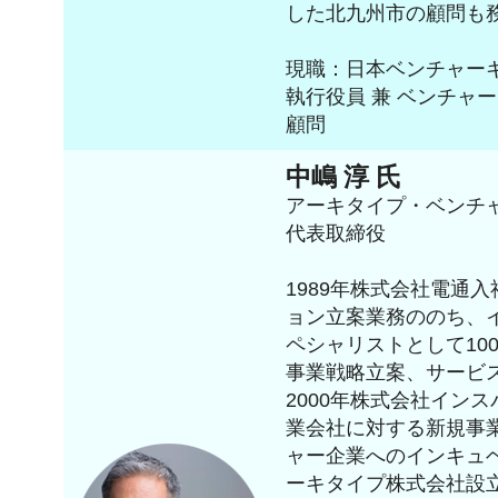
した北九州市の顧問も
現職：日本ベンチャーキ
執行役員 兼 ベンチャ
顧問
中嶋 淳 氏
アーキタイプ・ベンチ
代表取締役
1989年株式会社電通
ョン立案業務ののち、
ペシャリストとして10
事業戦略立案、サービ
2000年株式会社イン
業会社に対する新規事
ャー企業へのインキュベ
ーキタイプ株式会社設