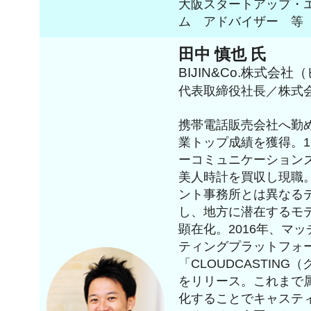
大阪スタートアップ・
ム アドバイザー 等
田中 慎也 氏
BIJIN&Co.株式会
代表取締役社長／株式
携帯電話販売会社へ勤
業トップ成績を獲得。1
ーコミュニケーションズ
美人時計を買収し現職
ント事務所とは異なる
し、地方に潜在するモ
顕在化。2016年、マ
ティングプラットフォ
「CLOUDCASTIN
をリリース。これまで
化することでキャステ