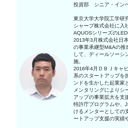
投資部 シニア・イン
東京大学大学院工学研
シャープ株式会社に入
AQUOSシリーズのL
2013年3月株式会社日
の事業承継型M&Aの推
して、ディールソーシ
施。
2016年4月ＤＢＪキ
系のスタートアップを
ンドを生かした起業家
メンタリングによりシ
アップの事業拡大を支
特許庁プログラムや、J
けるメンターとしての
ートアップ支援の実績