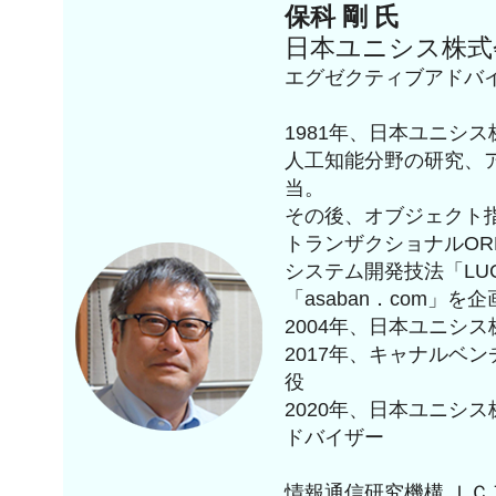
保科 剛 氏
日本ユニシス株式
エグゼクティブアドバ
1981年、日本ユニシ
人工知能分野の研究、
当。
その後、オブジェクト指
トランザクショナルORB
システム開発技法「LUC
「asaban．com」を
2004年、日本ユニシ
2017年、キャナルベ
役
2020年、日本ユニシ
ドバイザー
情報通信研究機構 Ｉ