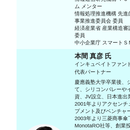
ム メンター
情報処理推進機構 先
事業推進委員会 委員
経済産業省 産業構造審
委員
中小企業庁 スマートＳ
本間 真彦 氏
インキュベイトファン
代表パートナー
慶應義塾大学卒業後、
て、シリコンバレーやイ
資、JV設立、日本進出
2001年よりアクセン
プメント及びベンチャ
2003年より三菱商事
MonotaRO社等、創業