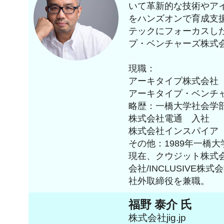
いて革新的な技術やア
をハンズオンで育成支援
テックにフォーカスし
プ・ベンチャーズ株式
現職：
アーキタイプ株式会社 
アーキタイプ・ベンチ
略歴：一橋大学社会学
株式会社電通 入社
株式会社インスパイア
その他：1989年一橋
現在、クウジット株式
会社/INCLUSIVE株
社外取締役を兼職。
福野 泰介 氏
株式会社jig.jp