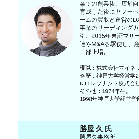
業での創業後、店舗向け
育成した後にヤフーへ
ームの買取と運営のD
事業のリーディングカ
引。2015年東証マ
達やM&Aを駆使し、急
一部上場。
現職：株式会社マイネッ
略歴：神戸大学経営学
NTTレゾナント株式会
その他：1974年生。
1998年神戸大学経営
勝屋 久 氏
勝屋久事務所