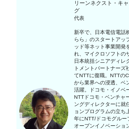
リーンネクスト・キャ
グ
代表
新卒で、日本電信電話株式
らら」のスタートアッ
ッド等ネット事業開発を
れ、マイクロソフトの
日本統括シニアディレク
トメントパートナーズ
てNTTに復職。NTT
から業界への浸透、ベ
活躍。ドコモ・イノベ
NTTドコモ・ベンチャ
ングディレクターに就
ョンプログラムの立ち上
年にNTT/ドコモグル
オープンイノベーショ