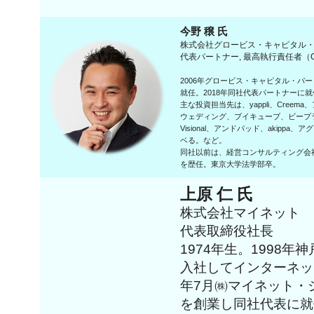
今野 穣 氏
株式会社グロービス・キャピタル
代表パートナー, 最高執行責任者（
2006年グロービス・キャピタル・パー
就任。2018年同社代表パートナーに就
主な投資担当先は、yappli、Cree
ウェディング、ブイキューブ、ビープラッ
Visional、アンドパッド、akippa、
ベる。など。
同社以前は、経営コンサルティング会
を歴任。東京大学法学部卒。
上原 仁 氏
株式会社マイネット
代表取締役社長
1974年生。1998年
入社してインターネッ
年7月㈱マイネット・
を創業し同社代表に就