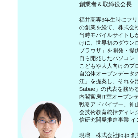
創業者＆取締役会長
福井高専3年生時にフリ
の創業を経て、株式会社ji
当時モバイルサイトし
けに、世界初のダウンロ
ブラウザ」を開発・提
自ら開発したパソコン「I
こどもや大人向けのプ
自治体オープンデータ
江」を提案し、それを活用
Sabae」の代表を務め
内閣官房IT室オープン
戦略アドバイザー。神
会技術教育統括ディレ
信研究開発推進事業 イ
現職：株式会社jig.jp