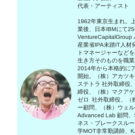
代表・アーティスト
1962年東京生まれ
業後、日本IBMにて25
VentureCapital
産業省IPA未踏IT人
トマネージャーなどを経
生き方そのものを職業
2014年から本格的
開始。（株）アカツキ
ステトラ 社外取締役、（
締役、（株）マクアケ
ゼロ 社外取締役、（
ー顧問、（株）ウェルモ
Advanced Lab 顧
ネス・ブレークスルー
学MOT非常勤講師、K