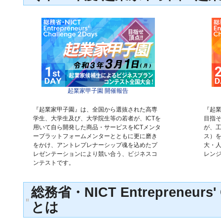
起業家甲子園 開催報告
『起業家甲子園』は、全国から選抜された高専
『起業
学生、大学生及び、大学院生等の若者が、ICTを
目指そ
用いて自ら開発した商品・サービスをICTメンタ
が、
ープラットフォームメンターとともに更に磨き
ス）
をかけ、アントレプレナーシップ魂を込めたプ
大・
レゼンテーションにより競い合う、ビジネスコ
レン
ンテストです。
総務省・NICT Entrepreneurs' 
とは