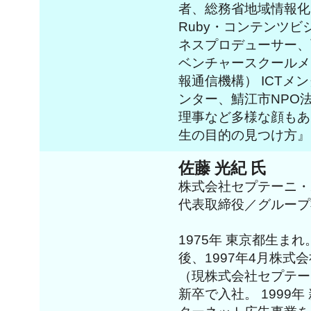
者、総務省地域情報化
Ruby・コンテンツ
ネスプロデューサー、
ベンチャースクールメン
報通信機構） ICTメ
ンター、鯖江市NPO
理事など多様な顔もある
生の目的の見つけ方』を
佐藤 光紀 氏
株式会社セプテーニ・
代表取締役／グループ
1975年 東京都生ま
後、1997年4月株式
（現株式会社セプテー
新卒で入社。 1999