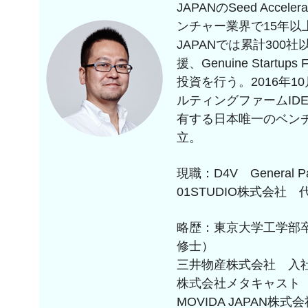
JAPANのSeed Accele
ンチャー業界で15年以
JAPANでは累計300
援、Genuine Startu
投資を行う。2016年
ルティングファームID
有する日本唯一のベンチ
立。
現職：D4V General Pa
01STUDIO株式会社
略歴：東京大学工学部
修士）
三井物産株式会社 入
株式会社メタキャスト
MOVIDA JAPAN株式会社 C