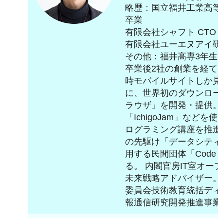
略歴：国立福井工業高
卒業
有限会社シャフト CTO
有限会社ユーエヌアイ
その他：福井高専3年
卒業後2社の創業を経て、
時モバイルサイトしか
に、世界初のダウンロー
ラウザ」を開発・提供
「IchigoJam」な
ログラミング講座を推
の先駆け「データシテ
用する民間団体「Code 
る。 内閣官房IT室オ
未来戦略アドバイザー
委員会技術教育統括デ
報通信研究開発推進事業