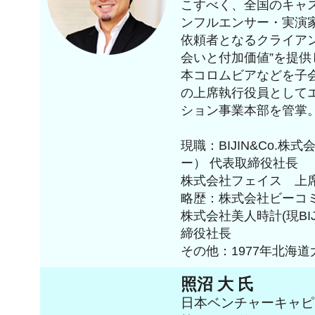
こすべく、全国のキャ
ンフルエンサー・実演家
依頼者となるクライア
会いと付加価値”を提供
本コロムビアなどを子
の上席執行役員として
ション事業本部を管掌
現職：BIJIN&Co.
ー） 代表取締役社長
株式会社フェイス 上
略歴：株式会社ビーコ
株式会社美人時計(現BIJ
締役社長
その他：1977年北海
照沼 大 氏
日本ベンチャーキャピタ