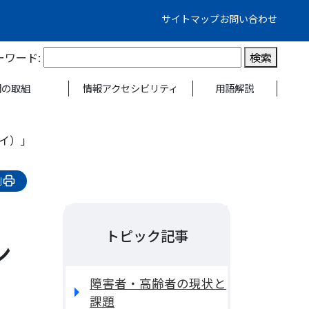
サイトマップ
お問い合わせ
ーワード:
検索
関の取組
情報アクセシビリティ
用語解説
カイ）」
刷
）
トピック記事
ン
障害者・高齢者の現状と
課題