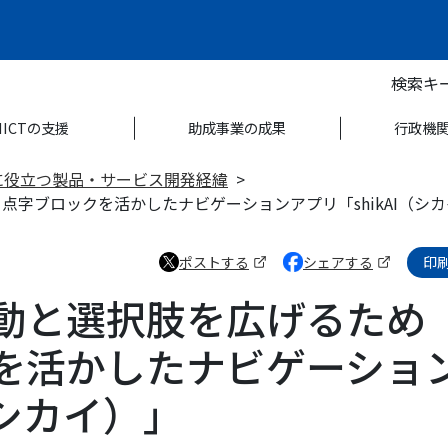
検索キ
NICTの支援
助成事業の成果
行政機
に役立つ製品・サービス開発経緯
字ブロックを活かしたナビゲーションアプリ「shikAI（シ
ポストする
シェアする
印
（新しいタブで開きます）
（新しいタブで開きます
動と選択肢を広げるため
を活かしたナビゲーショ
（シカイ）」