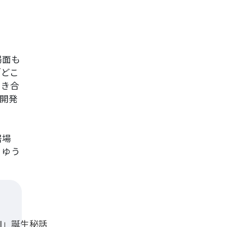
場面も
「どこ
向き合
を開発
居場
・ゆう
I」誕生秘話