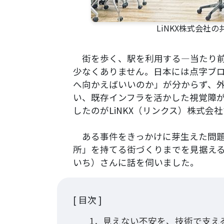
LiNKX株式会社
街を歩く、駅を利用する—当たり前
少なくありません。日本には点字ブ
へ向かえばいいのか」が分からず、
い、既存インフラを活かした視覚障がい
したのがLiNKX（リンクス）株式会
ある事件をきっかけに芽生えた問題
所」を持てる街づくりまでを見据え
いち）さんに話を伺いました。
[ 目次 ]
1．見えない不安を、技術で支える