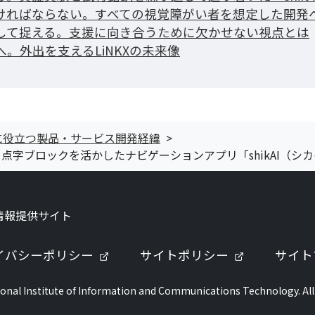
ければならない。すべての視覚障がい者を想定した開発
して捉える。支援に向き合うために欠かせない視点とは
。外出を支えるLiNKXの未来像
に役立つ製品・サービス開発経緯
字ブロックを活かしたナビゲーションアプリ「shikAI（シ
情報提供サイト
ブで開きます）
（新しいタブで開きます）
（新しいタ
イバシーポリシー
サイトポリシー
サイト
onal Institute of Information and Communications Technology. All