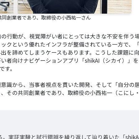
の共同創業者であり、取締役の小西祐一さん
の行動が、視覚障がい者にとっては大きな不安を伴う
ロックという優れたインフラが整備されている一方で、
外出を諦めてしまうケースもあります。こうした課題に
者向けナビゲーションアプリ「shikAI（シカイ）」
社です。
意識から、当事者視点を貫いた開発、そして「自分の
る、その共同創業者であり、取締役の小西祐一（こにし
。実証実験と試行錯誤を繰り返して辿り着いた「shikA