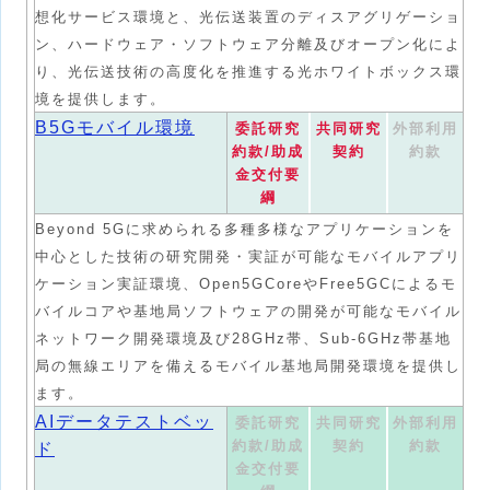
想化サービス環境と、光伝送装置のディスアグリゲーショ
ン、ハードウェア・ソフトウェア分離及びオープン化によ
り、光伝送技術の高度化を推進する光ホワイトボックス環
境を提供します。
B5Gモバイル環境
委託研究
共同研究
外部利用
約款/助成
契約
約款
金交付要
綱
Beyond 5Gに求められる多種多様なアプリケーションを
中心とした技術の研究開発・実証が可能なモバイルアプリ
ケーション実証環境、Open5GCoreやFree5GCによるモ
バイルコアや基地局ソフトウェアの開発が可能なモバイル
ネットワーク開発環境及び28GHz帯、Sub-6GHz帯基地
局の無線エリアを備えるモバイル基地局開発環境を提供し
ます。
AIデータテストベッ
委託研究
共同研究
外部利用
約款/助成
契約
約款
ド
金交付要