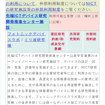
の利用について
、外部利用制度については
NICT
の研究施設等の外部利用制度
をご覧ください。
先端ICTデバイス研究
利用可能な形態（注；欄外上部
開発推進センター施
に記載）
設
：
フォトニックデバイ
委託研究
共同研
外部利
約款/助
究契約
用約款
スラボ
/
ミリ波研究
成金交付
棟
要綱
先端ICTデバイス研究開発推進センターは産学官連携のオ
ープンイノベーション研究施設で、デバイスの設計・試
作・実装・評価等を実施することができます。NICT研究
者の他に大学の研修生や企業研究者等に広く利用されてい
ます。急速に発展、高度化する情報通信技術への要求に応
えるために、光や高周波等のあらゆる周波数帯を融合して
活用できる革新的な情報通信デバイスに関する研究開発を
推進しています。フォトニックデバイスラボ及びミリ波研
究棟（小金井本部）には様々なデバイス加工プロセス装置