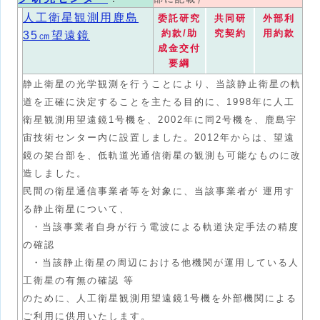
人工衛星観測用鹿島
委託研究
共同研
外部利
約款/助
究契約
用約款
35㎝望遠鏡
成金交付
要綱
静止衛星の光学観測を行うことにより、当該静止衛星の軌
道を正確に決定することを主たる目的に、1998年に人工
衛星観測用望遠鏡1号機を、2002年に同2号機を、鹿島宇
宙技術センター内に設置しました。2012年からは、望遠
鏡の架台部を、低軌道光通信衛星の観測も可能なものに改
造しました。
民間の衛星通信事業者等を対象に、当該事業者が 運用す
る静止衛星について、
・当該事業者自身が行う電波による軌道決定手法の精度
の確認
・当該静止衛星の周辺における他機関が運用している人
工衛星の有無の確認 等
のために、人工衛星観測用望遠鏡1号機を外部機関による
ご利用に供用いたします。