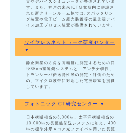
置やデバイスシミュレータが整備されていま
す。また、神戸の未来ICT研究所内に併設さ
れた新クリーンルーム棟では､スパッタリン
グ装置や電子ビーム露光装置等の最先端デバ
イス加工プロセス装置が整備されています。
ワイヤレスネットワーク研究センター
▼
静止衛星の方角を高精度に測定するための口
径35cm望遠鏡システムと、アンテナ特性、
トランシーバ伝送特性等の測定・評価のため
の、マイクロ波帯に対応した電波暗室を提供
しています。
フォトニックICT研究センター ▼
日本横断相当の3,000㎞、太平洋横断相当の
10,000㎞の長距離伝送システムに加え、400
㎞の標準外形４コア光ファイバを用いた長距