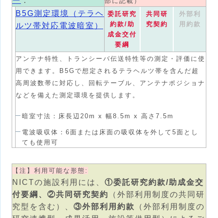
ー
：
部に記載）
B5G測定環境（テラヘ
委託研究
共同研
外部利
約款/助
究契約
用約款
ルツ帯対応電波暗室）
成金交付
要綱
アンテナ特性、トランシーバ伝送特性等の測定・評価に使
用できます。B5Gで想定されるテラヘルツ帯を含んだ超
高周波数帯に対応し、回転テーブル、アンテナポジショナ
などを備えた測定環境を提供します。
暗室寸法：床長辺20m x 幅8.5m x 高さ7.5m
電波吸収体：6面または床面の吸収体を外して5面とし
ても使用可
【注】利用可能な形態:
NICTの施設利用には、
①委託研究約款/助成金交
付要綱、②共同研究契約
（外部利用制度の共同研
究型を含む）、
③外部利用約款
（外部利用制度の