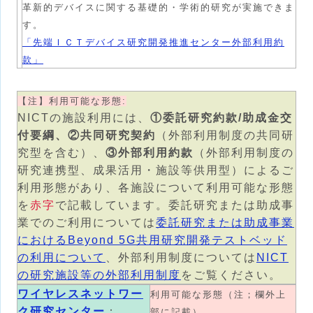
革新的デバイスに関する基礎的・学術的研究が実施できま
す。
「先端ＩＣＴデバイス研究開発推進センター外部利用約
款」
【注】利用可能な形態:
NICTの施設利用には、
①委託研究約款/助成金交
付要綱、②共同研究契約
（外部利用制度の共同研
究型を含む）、
③外部利用約款
（外部利用制度の
研究連携型、成果活用・施設等供用型）によるご
利用形態があり、各施設について利用可能な形態
を
赤字
で記載しています。委託研究または助成事
業でのご利用については
委託研究または助成事業
におけるBeyond 5G共用研究開発テストベッド
の利用について
、外部利用制度については
NICT
の研究施設等の外部利用制度
をご覧ください。
ワイヤレスネットワー
利用可能な形態（注；欄外上
ク研究センター
：
部に記載）