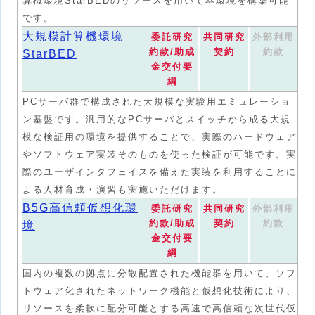
算機環境StarBEDのリソースを用いて本環境を構築可能
です。
大規模計算機環境
委託研究
共同研究
外部利用
約款/助成
契約
約款
StarBED
金交付要
綱
PCサーバ群で構成された大規模な実験用エミュレーショ
ン基盤です。汎用的なPCサーバとスイッチから成る大規
模な検証用の環境を提供することで、実際のハードウェア
やソフトウェア実装そのものを使った検証が可能です。実
際のユーザインタフェイスを備えた実装を利用することに
よる人材育成・演習も実施いただけます。
B5G高信頼仮想化環
委託研究
共同研究
外部利用
約款/助成
契約
約款
境
金交付要
綱
国内の複数の拠点に分散配置された機能群を用いて、ソフ
トウェア化されたネットワーク機能と仮想化技術により、
リソースを柔軟に配分可能とする高速で高信頼な次世代仮