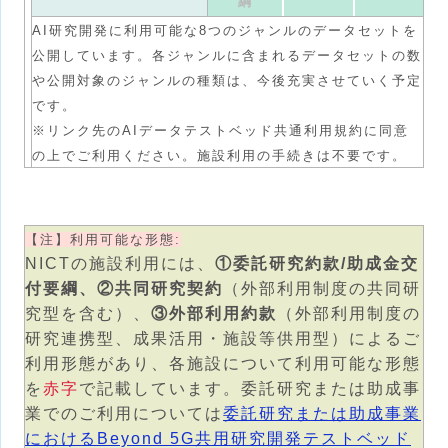
綱
AI研究開発に利用可能な8つのジャンルのデータセットを
公開しています。各ジャンルに含まれるデータセットの数
や公開対象のジャンルの種類は、今後充実させていく予定
です。
※リンク先のAIデータテストベッド共通利用規約に同意
の上でご利用ください。施設利用の手続きは不要です。
【注】利用可能な形態:
NICTの施設利用には、
①委託研究約款/助成金交
付要綱、②共同研究契約
（外部利用制度の共同研
究型を含む）、
③外部利用約款
（外部利用制度の
研究連携型、成果活用・施設等供用型）によるご
利用形態があり、各施設について利用可能な形態
を
赤字
で記載しています。委託研究または助成事
業でのご利用については
委託研究または助成事業
におけるBeyond 5G共用研究開発テストベッド