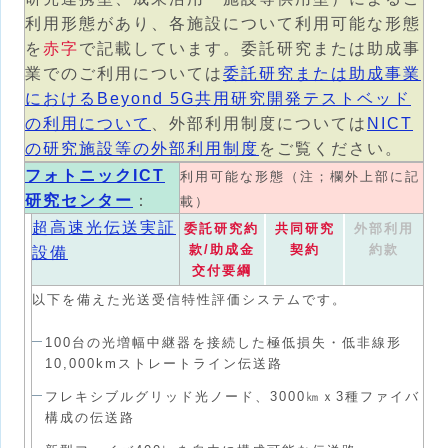
利用形態があり、各施設について利用可能な形態
を
赤字
で記載しています。委託研究または助成事
業でのご利用については
委託研究または助成事業
におけるBeyond 5G共用研究開発テストベッド
の利用について
、外部利用制度については
NICT
の研究施設等の外部利用制度
をご覧ください。
フォトニックICT
利用可能な形態（注；欄外上部に記
研究センター
：
載）
超高速光伝送実証
委託研究約
共同研究
外部利用
款/助成金
契約
約款
設備
交付要綱
以下を備えた光送受信特性評価システムです。
100台の光増幅中継器を接続した極低損失・低非線形
10,000kmストレートライン伝送路
フレキシブルグリッド光ノード、3000㎞ｘ3種ファイバ
構成の伝送路