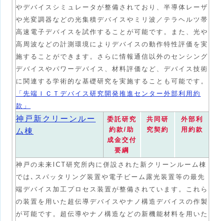
やデバイスシミュレータが整備されており、半導体レーザ
や光変調器などの光集積デバイスやミリ波／テラヘルツ帯
高速電子デバイスを試作することが可能です。また、光や
高周波などの計測環境によりデバイスの動作特性評価を実
施することができます。さらに情報通信以外のセンシング
デバイスやパワーデバイス、材料評価など、デバイス技術
に関連する学術的な基礎研究を実施することも可能です。
「先端ＩＣＴデバイス研究開発推進センター外部利用約
款」
神戸新クリーンルー
委託研究
共同研
外部利
約款/助
究契約
用約款
ム棟
成金交付
要綱
神戸の未来ICT研究所内に併設された新クリーンルーム棟
では､スパッタリング装置や電子ビーム露光装置等の最先
端デバイス加工プロセス装置が整備されています。これら
の装置を用いた超伝導デバイスやナノ構造デバイスの作製
が可能です。超伝導やナノ構造などの新機能材料を用いた