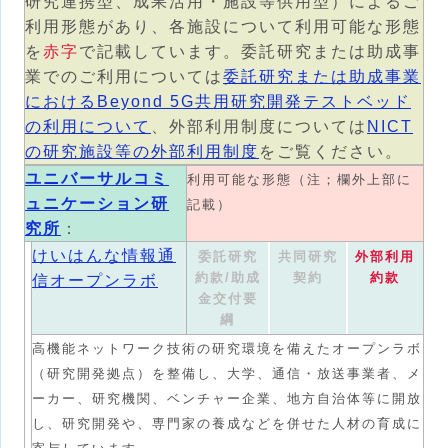
研究連携型、成果活用・施設等供用型）によるご
利用形態があり、各施設について利用可能な形態
を
赤字
で記載しています。委託研究または助成事
業でのご利用については
委託研究または助成事業
におけるBeyond 5G共用研究開発テストベッド
の利用について
、外部利用制度については
NICT
の研究施設等の外部利用制度
をご覧ください。
ユニバーサルコミ
利用可能な形態（注；欄外上部に
ュニケーション研
記載）
究所
：
けいはんな情報通
委託研究
共同研究
外部利用
約款/助成
契約
約款
信オープンラボ
金交付要
綱
高機能ネットワーク技術の研究環境を備えたオープンラボ
（研究開発拠点）を整備し、大学、通信・放送事業者、メ
ーカー、研究機関、ベンチャー企業、地方自治体等に開放
し、研究開発や、専門家の養成などを併せた人材の育成に