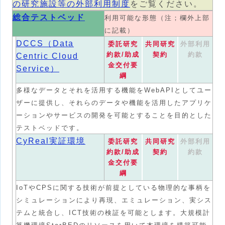
の研究施設等の外部利用制度
をご覧ください。
総合テストベッド
利用可能な形態（注；欄外上部
に記載）
DCCS（Data
委託研究
共同研究
外部利用
約款/助成
契約
約款
Centric Cloud
金交付要
Service）
綱
多様なデータとそれを活用する機能をWebAPIとしてユー
ザーに提供し、それらのデータや機能を活用したアプリケ
ーションやサービスの開発を可能とすることを目的とした
テストベッドです。
CyReal実証環境
委託研究
共同研究
外部利用
約款/助成
契約
約款
金交付要
綱
IoTやCPSに関する技術が前提としている物理的な事柄を
シミュレーションにより再現、エミュレーション、実シス
テムと統合し、ICT技術の検証を可能とします。大規模計