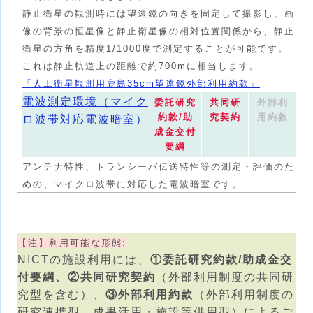
静止衛星の観測時には望遠鏡の向きを固定して撮影し、画
像の背景の恒星像と静止衛星像の相対位置関係から、静止
衛星の方角を精度1/1000度で測定することが可能です。
これは静止軌道上の距離で約700mに相当します。
「人工衛星観測用鹿島35cm望遠鏡外部利用約款」
電波測定環境（マイク
委託研究
共同研
外部利
約款/助
究契約
用約款
ロ波帯対応電波暗室）
成金交付
要綱
アンテナ特性、トランシーバ伝送特性等の測定・評価のた
めの、マイクロ波帯に対応した電波暗室です。
【注】利用可能な形態:
NICTの施設利用には、
①委託研究約款/助成金交
付要綱、②共同研究契約
（外部利用制度の共同研
究型を含む）、
③外部利用約款
（外部利用制度の
研究連携型、成果活用・施設等供用型）によるご