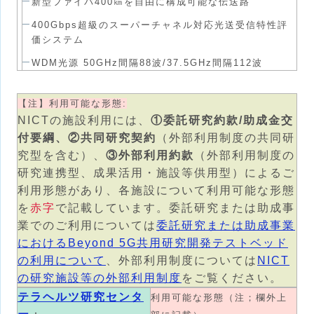
新型ファイバ400㎞を自由に構成可能な伝送路
400Gbps超級のスーパーチャネル対応光送受信特性評
価システム
WDM光源 50GHz間隔88波/37.5GHz間隔112波
【注】利用可能な形態:
NICTの施設利用には、
①委託研究約款/助成金交
付要綱、②共同研究契約
（外部利用制度の共同研
究型を含む）、
③外部利用約款
（外部利用制度の
研究連携型、成果活用・施設等供用型）によるご
利用形態があり、各施設について利用可能な形態
を
赤字
で記載しています。委託研究または助成事
業でのご利用については
委託研究または助成事業
におけるBeyond 5G共用研究開発テストベッド
の利用について
、外部利用制度については
NICT
の研究施設等の外部利用制度
をご覧ください。
テラヘルツ研究センタ
利用可能な形態（注；欄外上