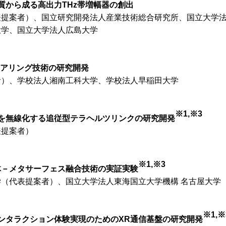
質から成る高出力THz帯増幅器の創出
表提案者）、国立研究開発法人産業技術総合研究所、国立大学
大学、国立大学法人広島大学
ステアリング技術の研究開発
者）、学校法人湘南工科大学、学校法人早稲田大学
※1,※3
を無線化する追従型テラヘルツリンクの研究開発
表提案者）
※1,※3
体－メタサーフェス融合技術の実証実験
（代表提案者）、国立大学法人東海国立大学機構 名古屋大学
※1,※
インタラクション体験実現のためのXR通信基盤の研究開発