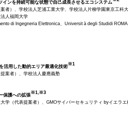
るデジタルツインを持続可能な状態で自己成長させるエコシステム
提案者）、学校法人芝浦工業大学、学校法人片柳学園東京工科
校法人福岡大学
ngegneria Elettronica、Universit à degli Studidi ROMA 
※1
Sを活用した動的エリア最適化技術
表提案者）、学校法人慶應義塾
※1,※3
ー保護への拡張
大学（代表提案者）、GMOサイバーセキュリティ byイエラエ