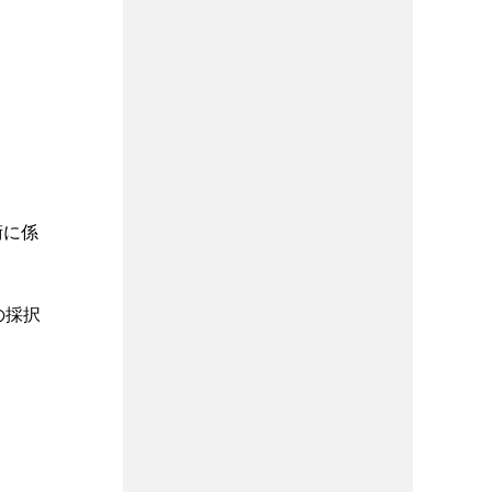
術に係
の採択