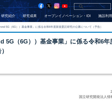
研究紹介
研究成果
オープンイノベーション・IDI
施設利
yond 5G（6G））基金事業」に係る令和6年度新規委託研究の公募について（予告）
nd 5G（6G））基金事業」に係る令和6年
告）
国立研究開発法人情