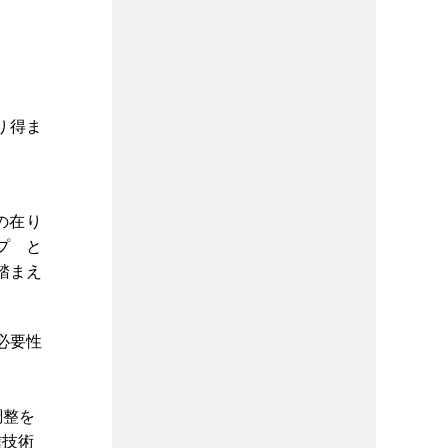
り得ま
の在り
プ と
踏まえ
必要性
調整を
信技術