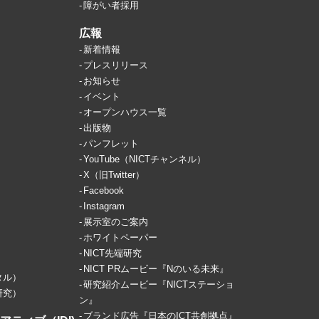
障がい者採用
広報
新着情報
プレスリリース
お知らせ
イベント
オープンハウス一覧
出版物
パンフレット
YouTube（NICTチャンネル）
X（旧Twitter）
Facebook
Instagram
展示室のご案内
ホワイトペーパー
NICT先端研究
NICT PRムービー『Nのいる未来』
タル）
研究紹介ムービー『NICTステーショ
研究）
ン』
ブランド広告『日本のICT共創拠点』