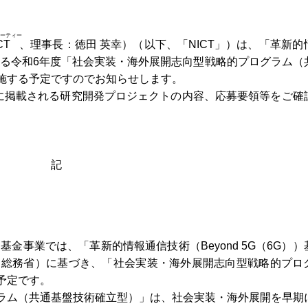
ーティー
CT
、理事長：徳田 英幸）（以下、「NICT
」）
は、「革新的
」に係る令和6年度「社会実装・海外展開志向型戦略的プログラム（
施する予定ですのでお知らせします。
イトに掲載される研究開発プロジェクトの内容、応募要領等をご確
記
））基金事業では、「革新的情報通信技術（Beyond 5G（6G）
 総務省）に基づき、「社会実装・海外展開志向型戦略的プロ
予定です。
ラム（共通基盤技術確立型）」は、社会実装・海外展開を早期