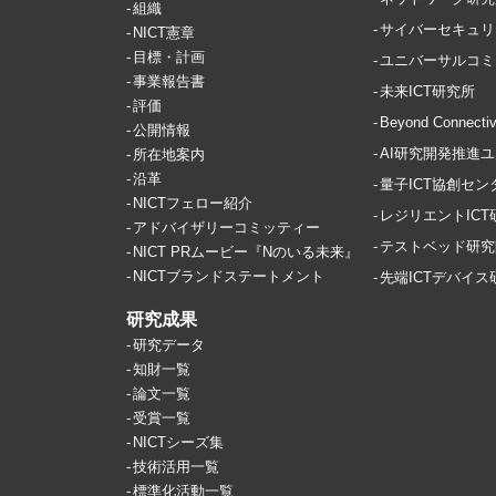
組織
サイバーセキュリ
NICT憲章
目標・計画
ユニバーサルコミ
事業報告書
未来ICT研究所
評価
Beyond Conne
公開情報
AI研究開発推進
所在地案内
沿革
量子ICT協創セン
NICTフェロー紹介
レジリエントIC
アドバイザリーコミッティー
テストベッド研究
NICT PRムービー『Nのいる未来』
NICTブランドステートメント
先端ICTデバイ
研究成果
研究データ
知財一覧
論文一覧
受賞一覧
NICTシーズ集
技術活用一覧
標準化活動一覧