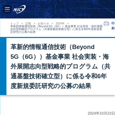
印
トップ
>
広報
>
お知らせ
>
2024年
>
革新的情報通信技術（Beyond 5G（6G））基金事業 社会実装・海外展開
刷
志向型戦略的プログラム（共通基盤技術確立型）に係る令和6年度新規委
託研究の公募の結果
革新的情報通信技術（Beyond
5G（6G））基金事業 社会実装・海
外展開志向型戦略的プログラム（共
通基盤技術確立型）に係る令和6年
度新規委託研究の公募の結果
2024年
10月22日