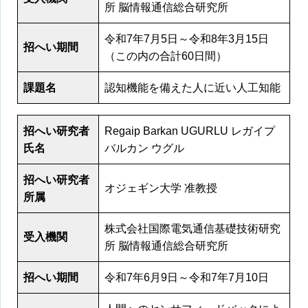
所 脳情報通信総合研究所
令和7年7月5日～令和8年3月15日
招へい期間
（この内の合計60日間）
課題名
認知機能を備えた人に近い人工知能
招へい研究者
Regaip Barkan UGURLU レガイプ
氏名
バルカン ウグル
招へい研究者
オジェギン大学 准教授
所属
株式会社国際電気通信基礎技術研究
受入機関
所 脳情報通信総合研究所
招へい期間
令和7年6月9日～令和7年7月10日