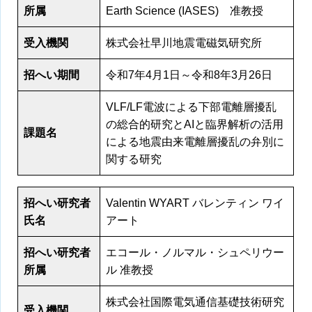
所属
Earth Science (IASES) 准教授
受入機関
株式会社早川地震電磁気研究所
招へい期間
令和7年4月1日～令和8年3月26日
VLF/LF電波による下部電離層擾乱
の総合的研究とAIと臨界解析の活用
課題名
による地震由来電離層擾乱の弁別に
関する研究
招へい研究者
Valentin WYART バレンティン ワイ
氏名
アート
招へい研究者
エコール・ノルマル・シュペリウー
所属
ル 准教授
株式会社国際電気通信基礎技術研究
受入機関