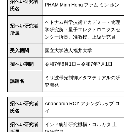
招へい研究者
PHAM Minh Hong ファム ミン ホン
氏名
ベトナム科学技術アカデミー・物理
招へい研究者
学研究所・量子エレクトロニクスセ
所属
ンター所長、准教授、上級研究員
受入機関
国立大学法人福井大学
招へい期間
令和7年6月1日～令和7年7月1日
ミリ波帯光制御メタマテリアルの研
課題名
究開発
招へい研究者
Anandarup ROY アナンダルップ ロ
氏名
イ
招へい研究者
インド統計研究機構・コルカタ 上
所属
級研究員