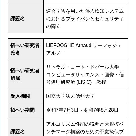
連合学習を用いた侵入検知システム
課題名
におけるプライバシとセキュリティ
の両立
招へい研究者
LIEFOOGHE Arnaud リーフォジェ
氏名
アルノー
リトラル・コート・ドパール大学
招へい研究者
コンピュータサイエンス・画像・信
所属
号処理研究所 (LISIC) 教授
受入機関
国立大学法人信州大学
招へい期間
令和7年7月3日～令和7年8月28日
アルゴリズム性能の説明と大規模ベ
課題名
ンチマーク構築のための不変擬似ブ