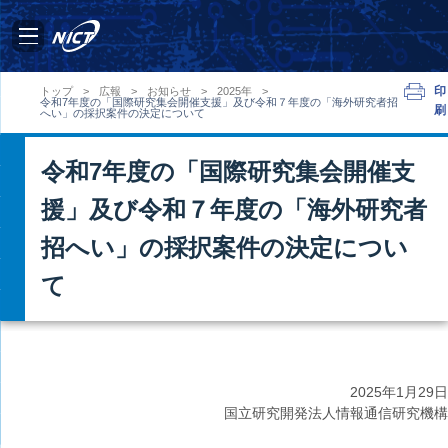
印
トップ
>
広報
>
お知らせ
>
2025年
>
令和7年度の「国際研究集会開催支援」及び令和７年度の「海外研究者招
刷
へい」の採択案件の決定について
令和7年度の「国際研究集会開催支
援」及び令和７年度の「海外研究者
招へい」の採択案件の決定につい
て
2025年
1月29日
国立研究開発法人情報通信研究機構