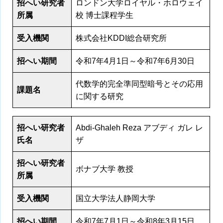
招へい研究者
ロンドン大学ロイヤル・ホロウェイ
所属
校 博士課程学生
受入機関
株式会社KDDI総合研究所
招へい期間
令和7年4月1日～令和7年6月30日
代数学的完全準同型暗号とその応用
課題名
に関する研究
招へい研究者
Abdi-Ghaleh Reza アブディ ガレ レ
氏名
ザ
招へい研究者
ボナブ大学 教授
所属
受入機関
国立大学法人静岡大学
招へい期間
令和7年7月1日～令和8年3月15日