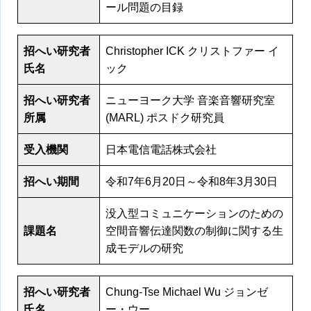
ール問題の目録
招へい研究者
Christopher ICK クリストファー イ
氏名
ック
招へい研究者
ニューヨーク大学 音楽音響研究室
所属
(MARL) ポスドク研究員
受入機関
日本電信電話株式会社
招へい期間
令和7年6月20日～令和8年3月30日
没入型コミュニケーションのための
課題名
空間音響伝達関数の制御に関する生
成モデルの研究
招へい研究者
Chung-Tse Michael Wu ジョンゼ
氏名
ー・ウー