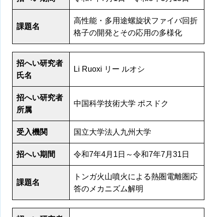
高性能・多用途螺旋状ファイバ回折
課題名
格子の開発とその応用の多様化
招へい研究者
Li Ruoxi リー ルオシ
氏名
招へい研究者
中国科学技術大学 ポスドク
所属
受入機関
国立大学法人九州大学
招へい期間
令和7年4月1日～令和7年7月31日
トンガ火山噴火による熱圏電離圏応
課題名
答のメカニズム解明