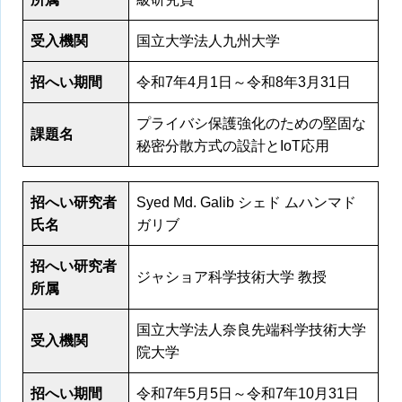
受入機関
国立大学法人九州大学
招へい期間
令和7年4月1日～令和8年3月31日
プライバシ保護強化のための堅固な
課題名
秘密分散方式の設計とIoT応用
招へい研究者
Syed Md. Galib シェド ムハンマド
氏名
ガリブ
招へい研究者
ジャショア科学技術大学 教授
所属
国立大学法人奈良先端科学技術大学
受入機関
院大学
招へい期間
令和7年5月5日～令和7年10月31日