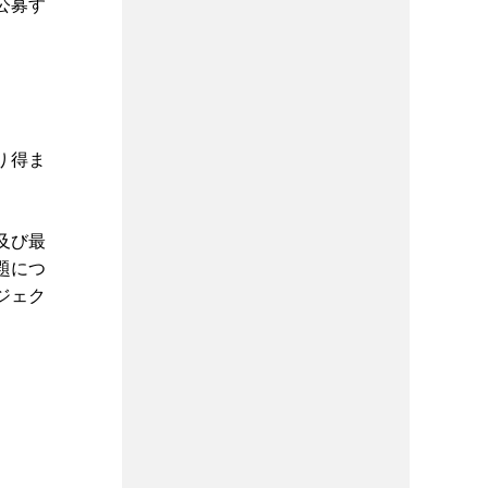
公募す
り得ま
及び最
題につ
ジェク