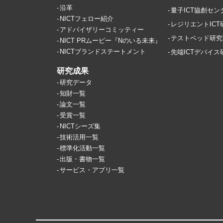
沿革
量子ICT協創セン
NICTフェロー紹介
レジリエントIC
アドバイザリーコミッティー
テストベッド研究
NICT PRムービー『Nのいる未来』
NICTブランドステートメント
先端ICTデバイ
研究成果
研究データ
知財一覧
論文一覧
受賞一覧
NICTシーズ集
技術活用一覧
標準化活動一覧
出版・書物一覧
サービス・アプリ一覧