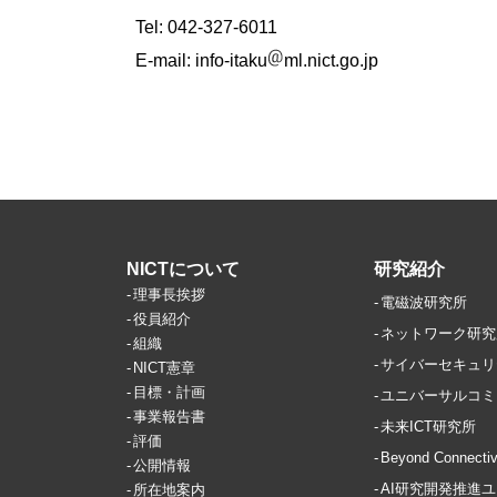
Tel: 042-327-6011
E-mail:
info-itaku
ml.nict.go.jp
NICTについて
研究紹介
理事長挨拶
電磁波研究所
役員紹介
ネットワーク研究
組織
サイバーセキュリ
NICT憲章
目標・計画
ユニバーサルコミ
事業報告書
未来ICT研究所
評価
Beyond Conne
公開情報
AI研究開発推進
所在地案内