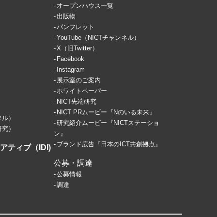
オープンハウス一覧
出版物
パンフレット
YouTube（NICTチャンネル）
X（旧Twitter）
Facebook
Instagram
展示室のご案内
ホワイトペーパー
NICT先端研究
NICT PRムービー『Nのいる未来』
タル）
研究紹介ムービー『NICTステーショ
研究）
ン』
ブランド広告『日本のICT共創拠点』
ティブ（IDI)
公募・調達
公募情報
調達