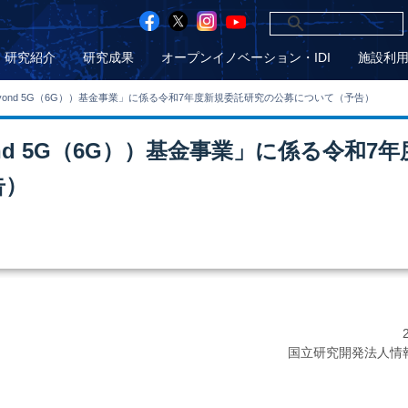
研究紹介
研究成果
オープンイノベーション・IDI
施設利
yond 5G（6G））基金事業」に係る令和7年度新規委託研究の公募について（予告）
nd 5G（6G））基金事業」に係る令和7年
告）
国立研究開発法人情