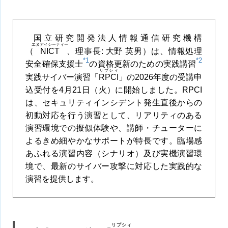
国立研究開発法人情報通信研究機構
エヌアイシーティー
（
NICT
、理事長: 大野 英男）は、情報処理
*1
*2
安全確保支援士
の資格更新のための実践講習
リプシィ
実践サイバー演習「
RPCI
」の2026年度の受講申
込受付を4月21日（火）に開始しました。RPCI
は、セキュリティインシデント発生直後からの
初動対応を行う演習として、リアリティのある
演習環境での擬似体験や、講師・チューターに
よるきめ細やかなサポートが特長です。臨場感
あふれる演習内容（シナリオ）及び実機演習環
境で、最新のサイバー攻撃に対応した実践的な
演習を提供します。
リプシィ