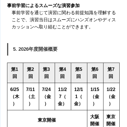
事前学習によるスムーズな演習参加
事前学習を通じて演習に関わる前提知識を理解する
ことで、演習当日はスムーズにハンズオンやディス
カッションへ取り組むことができます。
5. 2026年度開催概要
第1
第2
第3
第4
第5
第6
第7
回
回
回
回
回
回
回
6/25
7/11
7/24
11/2
12/1
1/15
1/22
（木
（土
（金
7（
1（
（金
（金
）
）
）
金）
金）
）
）
大阪
東京
東京開催
開催
開催