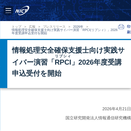
印
トップ
>
広報
>
プレスリリース
>
2026年
>
情報処理安全確保支援士向け実践サイバー演習「RPCI(リプシィ）」2026
刷
年度受講申込受付を開始
情報処理安全確保支援士向け実践サ
リプシィ
イバー演習「
RPCI
」2026年度受講
申込受付を開始
2026年
4月21日
国立研究開発法人情報通信研究機構