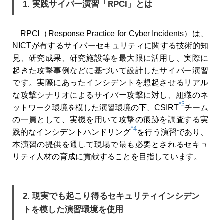
1. 実践サイバー演習「
RPCI
」とは
RPCI（Response Practice for Cyber Incidents）は、
NICTが有するサイバーセキュリティに関する技術的知
見、研究成果、研究施設等を最大限に活用し、実際に
起きた攻撃事例などに基づいて設計したサイバー演習
です。実際にあったインシデントを想起させるリアル
な攻撃シナリオによるサイバー攻撃に対し、組織のネ
*3
ットワーク環境を模した演習環境の下、CSIRT
チーム
の一員として、実機を用いて攻撃の痕跡を調査する実
*4
践的なインシデントハンドリング
を行う演習であり、
本演習の提供を通して現場で最も必要とされるセキュ
リティ人材の育成に貢献することを目指しています。
2. 現実でも起こり得るセキュリティインシデン
トを模した演習環境を使用