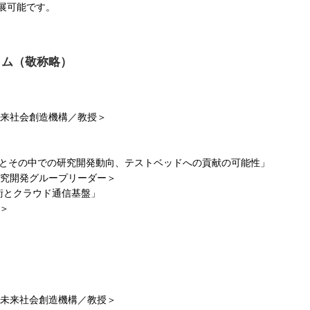
展可能です。
ラム（敬称略）
未来社会創造機構／教授＞
況とその中での研究開発動向、テストベッドへの貢献の可能性」
研究開発グループリーダー＞
I技術とクラウド通信基盤」
O＞
学未来社会創造機構／教授＞