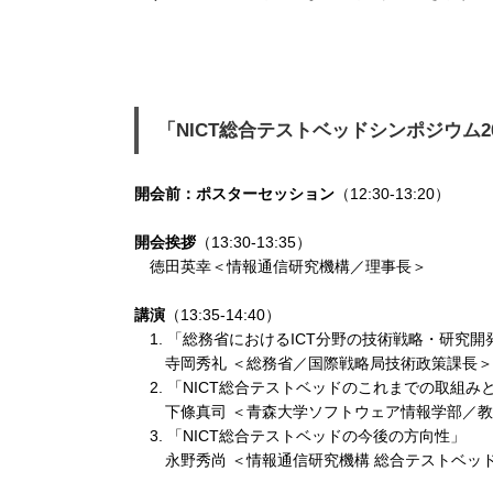
「NICT総合テストベッドシンポジウム2
開会前：ポスターセッション
（12:30-13:20）
開会挨拶
（13:30-13:35）
徳田英幸＜情報通信研究機構／理事長＞
講演
（13:35-14:40）
1. 「総務省におけるICT分野の技術戦略・研究
寺岡秀礼 ＜総務省／国際戦略局技術政策課長＞
2. 「NICT総合テストベッドのこれまでの取組み
下條真司 ＜青森大学ソフトウェア情報学部／
3. 「NICT総合テストベッドの今後の方向性」
永野秀尚 ＜情報通信研究機構 総合テストベ