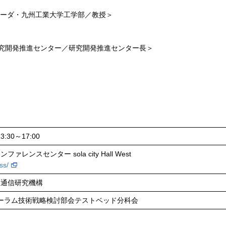
リーダ・九州工業大学工学部／教授＞
究開発推進センター／研究開発推進センター長＞
:30～17:00
レンスセンター sola city Hall West
ss/
報通信研究機構
ォーラム技術戦略検討部会テストベッド分科会