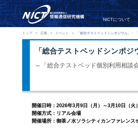
NICTについて
トップ
>
広報
>
イベント
>
「総合テストベッドシンポジウム」・「
「総合テストベッドシンポジ
～「総合テストベッド個別利用相談
開催日時：2026年3月9日（月）～3月10日（火
開催方式：リアル会場
開催場所：御茶ノ水ソラシティカンファレンスセンター so