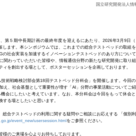
国立研究開発法人情
は、第５期中長期計画の最終年度を迎えるにあたり、2026年3月9日
を開催します。本シンポジウムでは、これまでの総合テストベッドの取組
G/6Gの社会実装を加速するイノベーションテストベッドのあり方につい
に関わっていただいた皆様や、情報通信分野の新たな研究開発に取り組
ティを創出する場として、ポスターセッションを企画しております。
ラム技術戦略検討部会第18回テストベッド分科会」を開催します。今回
加え、社会基盤として重要性が増す「AI」分野の事業活動についてご
る機会にしたいと考えています。なお、本分科会は今回をもって休会と
換する場としたいと思います。
同会場で、総合テストベッドの利用に関する疑問やご相談にお応えする 「個別
ct.go.jp/event_new/usersession.html
をご参照ください。
皆様のご来場を心よりお待ちしております。