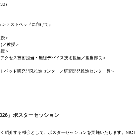
:30）
ーションテストベッドに向けて』
教授＞
T)／教授＞
教授＞
部 無線アクセス技術担当・無線デバイス技術担当／担当部長＞
ストベッド研究開発推進センター／研究開発推進センター長＞
026」ポスターセッション
く紹介する機会として、ポスターセッションを実施いたします。NIC