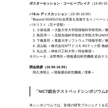
ポスターセッション・コーヒーブレイク
（14:40-15
パネル ディスカッション
（15:30-16:50）
『Beyond 5G/6Gの社会実装を加速するイノベ
パネリスト（五十音順）：
1. 小泉佑揮 ＜大阪大学大学院情報科学研究科／
2. 島田淳一 ＜北陸先端科学技術大学院大学(JAIS
3. 下條真司 ＜青森大学ソフトウェア情報学部／
4. 須山聡 ＜株式会社NTTドコモ 6Gテック
5. 丸山充 ＜神奈川工科大学／特命教授＞
モデレータ：永野秀尚＜情報通信研究機構 総合テ
閉会挨拶（16:50-16:55）
阿久津明人 ＜情報通信研究機構／理事＞
「NICT総合テストベッドシンポジウム2
本シンポジウムでは、皆様の研究プロジェクトを広