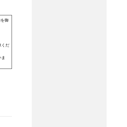
加を御
承くだ
いま