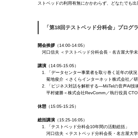
ストベッドの利用有無にかかわらず、どなたでも出
「第18回テストベッド分科会」プログ
開会挨拶
（14:00-14:05）
河口信夫 ＜テストベッド分科会長・名古屋大学
講演
（14:05-15:05）
1. 「データセンター事業者を取り巻く近年の状
菊地俊介 ＜さくらインターネット株式会社／
2. 「ビジネス対話を解析する—MiiTelの音声A
平村健勝＜株式会社RevComm／執行役員 CT
休憩
（15:05-15:25）
総括講演
（15:25-16:05）
1. 「テストベッド分科会10年間の活動総括」
河口信夫 ＜テストベッド分科会長・名古屋大