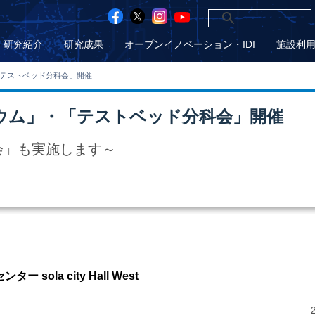
研究紹介
研究成果
オープンイノベーション・IDI
施設利
テストベッド分科会」開催
ウム」・「テストベッド分科会」開催
会」も実施します～
）
la city Hall West