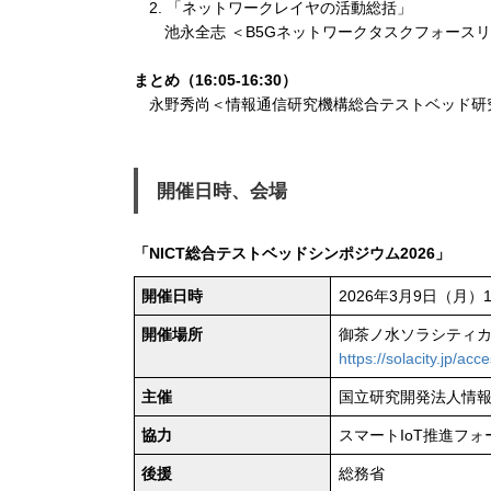
2. 「ネットワークレイヤの活動総括」
池永全志 ＜B5Gネットワークタスクフォース
まとめ（16:05-16:30）
永野秀尚＜情報通信研究機構総合テストベッド研
開催日時、会場
「NICT総合テストベッドシンポジウム2026」
開催日時
2026年3月9日（月）13
開催場所
御茶ノ水ソラシティカンファ
https://solacity.jp/acce
主催
国立研究開発法人情
協力
スマートIoT推進フ
後援
総務省