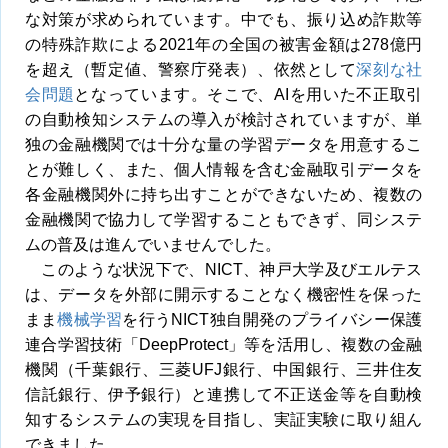
な対策が求められています。中でも、振り込め詐欺等
の特殊詐欺による2021年の全国の被害金額は278億円
を超え（暫定値、警察庁発表）、依然として
深刻な社
会問題
となっています。そこで、AIを用いた不正取引
の自動検知システムの導入が検討されていますが、単
独の金融機関では十分な量の学習データを用意するこ
とが難しく、また、個人情報を含む金融取引データを
各金融機関外に持ち出すことができないため、複数の
金融機関で協力して学習することもできず、同システ
ムの普及は進んでいませんでした。
このような状況下で、NICT、神戸大学及びエルテス
は、データを外部に開示することなく機密性を保った
まま
機械学習
を行うNICT独自開発のプライバシー保護
連合学習技術「DeepProtect」等を活用し、複数の金融
機関（千葉銀行、三菱UFJ銀行、中国銀行、三井住友
信託銀行、伊予銀行）と連携して不正送金等を自動検
知するシステムの実現を目指し、実証実験に取り組ん
できました。