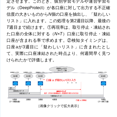
定させます。このとき、個別学習モデルや連合学習モ
デル（DeepProtect）が各口座に対して出力する不正確
信度の大きいものから
N
個の口座を抽出し、「疑わしい
リスト」に入れます。この処理を第2週目以降、最後の
T
週目まで続けます。①再現率は、取引停止・凍結され
た口座の全体に対する（
N
×
T
）口座に取引停止・凍結
口座が含まれる率で求めます。②検知タイミングは、
口座aが3週目に「疑わしいリスト」に含まれたとし
て、実際に口座凍結された時点より、何週間早く見つ
けられたかで評価します。
［画像クリックで拡大表示］