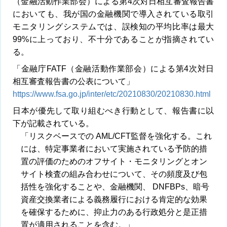
（金融活動作業部会）による第4次対日相互審査報告書
においても、我が国の金融機関で導入されている取引
モニタリングシステムでは、誤検知の平均比率は最大
99%に上っており、不十分であることが指摘されてい
る。
「金融庁FATF（金融活動作業部会）による第4次対日
相互審査報告書の公表について」
https://www.fsa.go.jp/inter/etc/20210830/20210830.html
日本が優先して取り組むべき行動として、報告書に以
下が記載されている。
「リスクベースでの AML/CFT監督を強化する。これ
には、特定事業者において実施されている予防的措
置の評価のためのオフサイト・モニタリングとオン
サイト検査の組み合わせについて、その頻度及び包
括性を強化することや、金融機関、 DNFBPs、暗号
資産交換業者による義務履行における肯定的な効果
を確保するために、抑止力のある行政処分と是正措
置が適用されることを含む。」