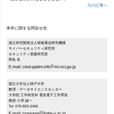
元の記事へ
本件に関する問合せ先
国立研究開発法人情報通信研究機構
サイバーセキュリティ研究所
セキュリティ基盤研究室
野島 良
E-mail:
crest-ppdm-info
ml.nict.go.jp
国立大学法人神戸大学
数理・データサイエンスセンター
大学院 工学研究科 電気電子工学専攻
教授 小澤 誠一
Tel: 078-803-6466
E-mail:
ozawasei
kobe-u.ac.jp