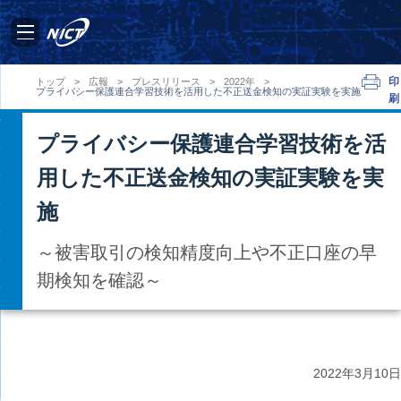
印
トップ
>
広報
>
プレスリリース
>
2022年
>
プライバシー保護連合学習技術を活用した不正送金検知の実証実験を実施
刷
プライバシー保護連合学習技術を活
用した不正送金検知の実証実験を実
施
～被害取引の検知精度向上や不正口座の早
期検知を確認～
2022年
3月10日