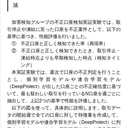
法
加害検知グループの不正口座検知実証実験では、取
引停止や凍結に至った口座を不正案件として、以下の
基準に基づき、性能評価を行いました。
① 不正口座と正しく検知できた率（再現率）
② 不正口座と正しく検知できたとき、取引停止・
凍結時点よりも早期検知した時点（検知タイミ
ング）
本実証実験では、週次で口座の不正判定を行うこと
とし、個別学習モデルや連合学習モデル
（DeepProtect）が出した口座ごとの不正確信度に基づ
いて、最も疑わしい取引を行っている
N
口座を週ごとに
抽出して、上記2つの基準で性能を評価しました。
以下の図を使って、具体的に説明します。取引デー
タの開始週で全ての口座に対して特徴量を作成して、
個別学習モデルや連合学習モデル（DeepProtect）に判