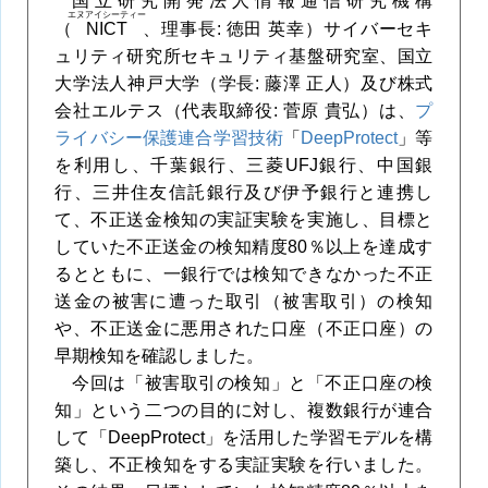
国立研究開発法人情報通信研究機構
エヌアイシーティー
（
NICT
、理事長: 徳田 英幸）サイバーセキ
ュリティ研究所セキュリティ基盤研究室、国立
大学法人神戸大学（学長: 藤澤 正人）及び株式
会社エルテス（代表取締役: 菅原 貴弘）は、
プ
ライバシー保護連合学習技術
「
DeepProtect
」等
を利用し、千葉銀行、三菱UFJ銀行、中国銀
行、三井住友信託銀行及び伊予銀行と連携し
て、不正送金検知の実証実験を実施し、目標と
していた不正送金の検知精度80％以上を達成す
るとともに、一銀行では検知できなかった不正
送金の被害に遭った取引（被害取引）の検知
や、不正送金に悪用された口座（不正口座）の
早期検知を確認しました。
今回は「被害取引の検知」と「不正口座の検
知」という二つの目的に対し、複数銀行が連合
して「DeepProtect」を活用した学習モデルを構
築し、不正検知をする実証実験を行いました。