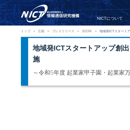
NICTについて
トップ
>
広報
>
プレスリリース
>
2023年
>
地域発ICTスター
地域発ICTスタートアップ創
施
～令和5年度 起業家甲子園・起業家