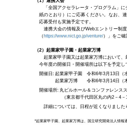
（1）連携大会
「全国アクセラレータ・プログラム」に
紙のとおり）にご応募ください。なお、連
応募受付も実施予定です。
連携大会の情報及びWebエントリー制度
（
https://www.nict.go.jp/venture/
）」をご確
（2）起業家甲子園・起業家万博
起業家甲子園又は起業家万博において、
今年度の開催日・開催場所は以下を予定し
開催日: 起業家甲子園 令和6年3月13日（
起業家万博 令和6年3月14日（
開催場所: 丸ビルホール＆コンファレンス
（東京都千代田区丸の内2－4－
詳細については、日程が近くなりました
*起業家甲子園、起業家万博は、国立研究開発法人情報