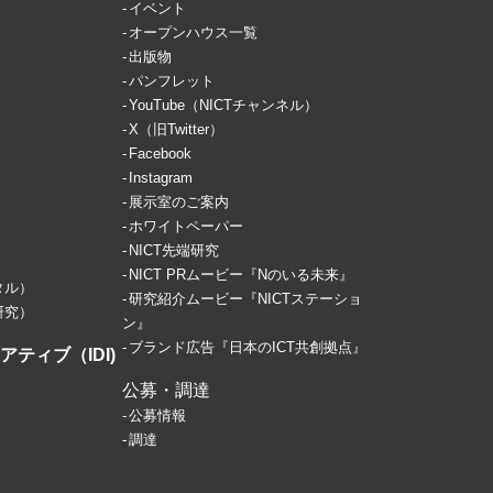
イベント
オープンハウス一覧
出版物
パンフレット
YouTube（NICTチャンネル）
X（旧Twitter）
Facebook
Instagram
展示室のご案内
ホワイトペーパー
NICT先端研究
NICT PRムービー『Nのいる未来』
タル）
研究紹介ムービー『NICTステーショ
研究）
ン』
ブランド広告『日本のICT共創拠点』
ティブ（IDI)
公募・調達
公募情報
調達