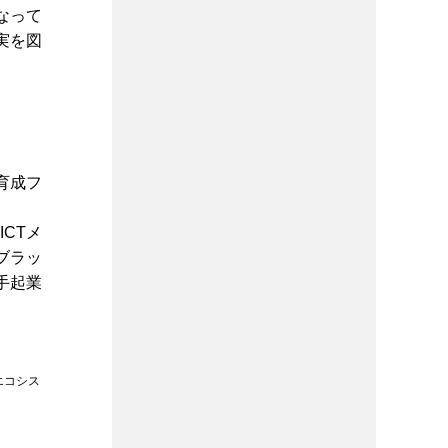
なって
実を図
育成フ
CTメ
ブラッ
手起業
エコシス