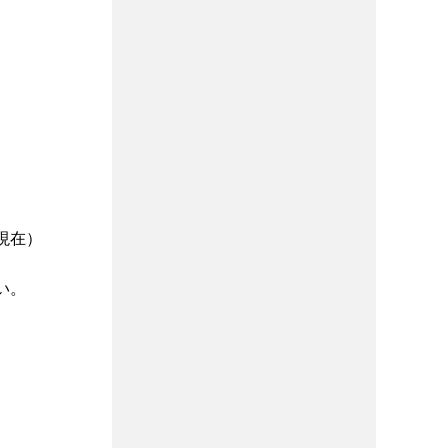
日現在）
い。