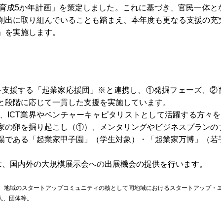
プ育成5か年計画」を策定しました。これに基づき、官民一体と
創出に取り組んでいることも踏まえ、本年度も更なる支援の充
」を実施します。
家を支援する「起業家応援団」※と連携し、①発掘フェーズ、②
と段階に応じて一貫した支援を実施しています。
ICT業界やベンチャーキャピタリストとして活躍する方々をI
家の卵を掘り起こし（①）、メンタリングやビジネスプランの
場である「起業家甲子園」（学生対象）・「起業家万博」（若
には、国内外の大規模展示会への出展機会の提供を行います。
、地域のスタートアップコミュニティの核として同地域におけるスタートアップ・
人、団体等。