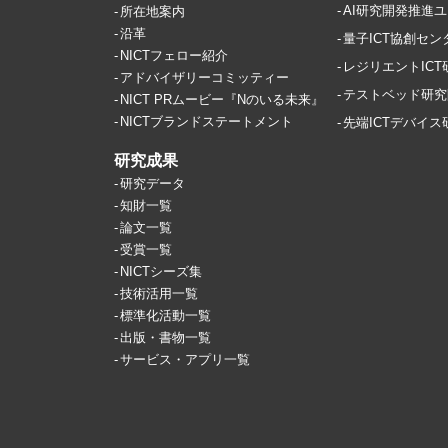
AI研究開発推進
所在地案内
沿革
量子ICT協創セン
NICTフェロー紹介
レジリエントIC
アドバイザリーコミッティー
テストベッド研究
NICT PRムービー『Nのいる未来』
NICTブランドステートメント
先端ICTデバイ
研究成果
研究データ
知財一覧
論文一覧
受賞一覧
NICTシーズ集
技術活用一覧
標準化活動一覧
出版・書物一覧
サービス・アプリ一覧