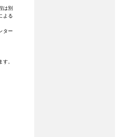
程は別
による
ンター
ます。