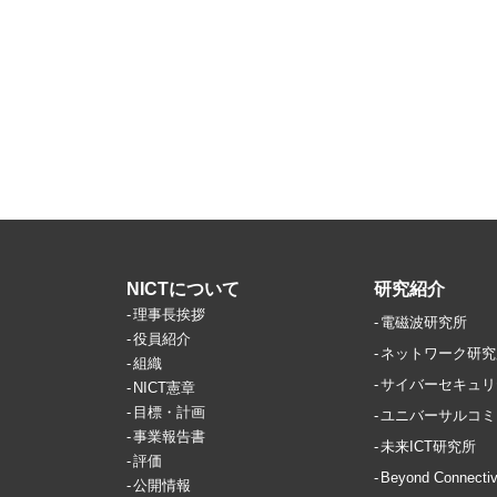
NICTについて
研究紹介
理事長挨拶
電磁波研究所
役員紹介
ネットワーク研究
組織
サイバーセキュリ
NICT憲章
目標・計画
ユニバーサルコミ
事業報告書
未来ICT研究所
評価
Beyond Conne
公開情報