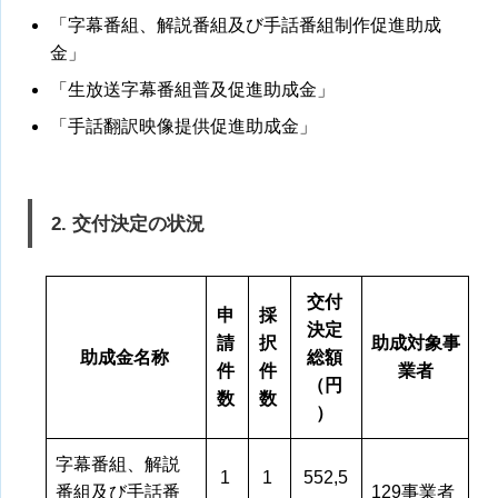
「字幕番組、解説番組及び手話番組制作促進助成
金」
「生放送字幕番組普及促進助成金」
「手話翻訳映像提供促進助成金」
2. 交付決定の状況
交付
申
採
決定
請
択
助成対象事
助成金名称
総額
件
件
業者
（円
数
数
）
字幕番組、解説
1
1
552,5
番組及び手話番
129事業者