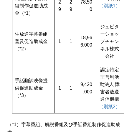
2
2
78,50
組制作促進助成
（別紙1）
9
9
0
金（*1）
ジュピタ
生放送字幕番組
ーショッ
18,96
普及促進助成金
1
1
プチャン
6,000
（*2）
ネル株式
会社
認定特定
非営利活
手話翻訳映像提
9,420
動法人 障
供促進助成金
1
1
,000
害者放送
（*3）
通信機構
（別紙2）
（*1）字幕番組、解説番組及び手話番組制作促進助成
金