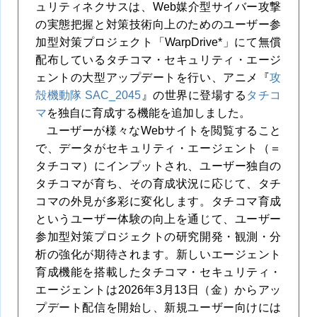
ュリティネクサスは、Web媒介型サイバー攻撃
の実態把握と対策技術向上のためのユーザー参
加型対策プロジェクト「WarpDrive
*
」にて無償
配布しているタチコマ・セキュリティ・エージ
ェントの大型アップデートを行い、アニメ『
攻
殻機動隊 SAC_2045
』の世界に登場する
タチコ
マ
を独自に育成する機能を追加しました。
ユーザーが様々なWebサイトを閲覧すること
で、データがセキュリティ・エージェント（＝
タチコマ）にインプットされ、ユーザー独自の
タチコマが育ち、その育成状況に応じて、タチ
コマの外見が多彩に変化します。タチコマ育成
というユーザー体験の向上を通じて、ユーザー
参加型対策プロジェクトの研究開発・観測・分
析の強化が期待されます。新しいエージェント
育成機能を搭載したタチコマ・セキュリティ・
エージェントは2026年3月13日（金）からアッ
プデート配信を開始し、新規ユーザー向けには