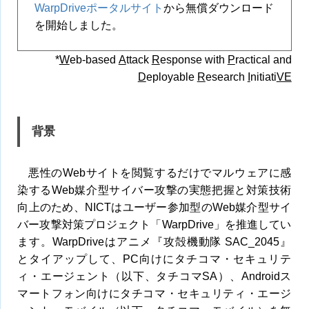
WarpDriveポータルサイト
から無償ダウンロード
を開始しました。
*
W
eb-based
A
ttack
R
esponse with
P
ractical and
D
eployable
R
esearch
I
nitiati
VE
背景
悪性のWebサイトを閲覧するだけでマルウェアに感
染するWeb媒介型サイバー攻撃の実態把握と対策技術
向上のため、NICTはユーザー参加型のWeb媒介型サイ
バー攻撃対策プロジェクト「WarpDrive」を推進してい
ます。WarpDriveはアニメ『攻殻機動隊 SAC_2045』
とタイアップして、PC向けにタチコマ・セキュリテ
ィ・エージェント（以下、タチコマSA）、Androidス
マートフォン向けにタチコマ・セキュリティ・エージ