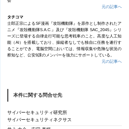
会
元の記事へ
タチコマ
士郎正宗によるSF漫画『攻殻機動隊』を原作とし制作されたア
ニメ『攻殻機動隊S.A.C.』及び『攻殻機動隊 SAC_2045』シリ
ーズに登場する自律走行可能な思考戦車のこと。高度な人工知
能（AI）を搭載しており、操縦者なしでも独自に任務を遂行す
ることができ、電脳空間においては、情報収集や危険な状況の
察知など、公安9課のメンバーを強力にサポートしている。
元の記事へ
本件に関する問合せ先
サイバーセキュリティ研究所
サイバーセキュリティネクサス