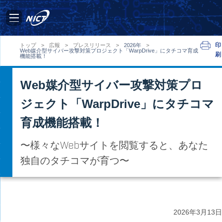
印
トップ
>
広報
>
プレスリリース
>
2026年
>
Web媒介型サイバー攻撃対策プロジェクト「WarpDrive」にタチコマ育成
刷
機能搭載！
Web媒介型サイバー攻撃対策プロ
ジェクト「WarpDrive」にタチコマ
育成機能搭載！
〜様々なWebサイトを閲覧すると、あなた
独自のタチコマが育つ〜
2026年
3月13日