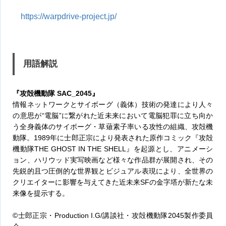
https://warpdrive-project.jp/
用語解説
『攻殻機動隊 SAC_2045』
情報ネットワークとサイボーグ（義体）技術の発達により人々
の意思が“電脳”に繋がれた近未来において電脳犯罪に立ち向か
う全身義体のサイボーグ・草薙素子率いる攻性の組織、攻殻機
動隊。1989年に士郎正宗により発表された原作コミック『攻殻
機動隊THE GHOST IN THE SHELL』を起源とし、アニメーシ
ョン、ハリウッド実写映画など様々な作品群が展開され、その
先鋭的且つ圧倒的な世界観とビジュアル表現により、全世界の
クリエイターに影響を与えてきた近未来SFの金字塔が新たな未
来像を提示する。
©士郎正宗・Production I.G/講談社・攻殻機動隊2045製作委員