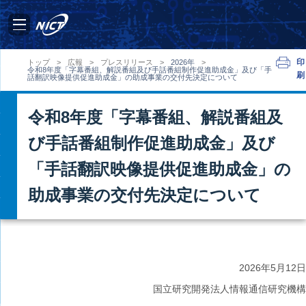
印
トップ
>
広報
>
プレスリリース
>
2026年
>
令和8年度「字幕番組、解説番組及び手話番組制作促進助成金」及び「手
刷
話翻訳映像提供促進助成金」の助成事業の交付先決定について
令和8年度「字幕番組、解説番組及
び手話番組制作促進助成金」及び
「手話翻訳映像提供促進助成金」の
助成事業の交付先決定について
2026年
5月12日
国立研究開発法人情報通信研究機構