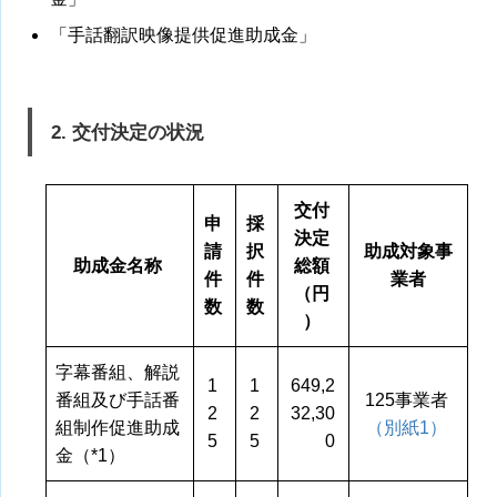
「手話翻訳映像提供促進助成金」
2. 交付決定の状況
交付
申
採
決定
請
択
助成対象事
助成金名称
総額
件
件
業者
（円
数
数
）
字幕番組、解説
1
1
649,2
番組及び手話番
125事業者
2
2
32,30
組制作促進助成
（別紙1）
5
5
0
金（*1）