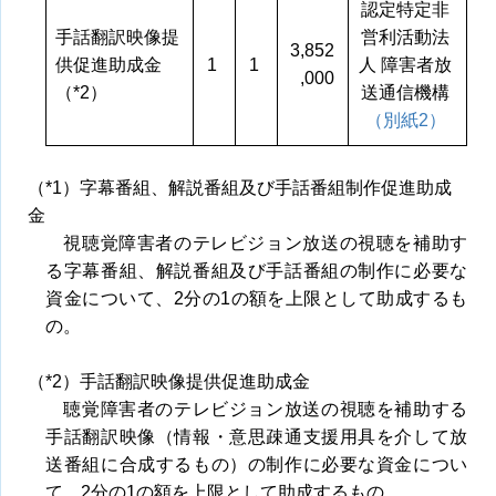
認定特定非
手話翻訳映像提
営利活動法
3,852
供促進助成金
1
1
人 障害者放
,000
（*2）
送通信機構
（別紙2）
（*1）字幕番組、解説番組及び手話番組制作促進助成
金
視聴覚障害者のテレビジョン放送の視聴を補助す
る字幕番組、解説番組及び手話番組の制作に必要な
資金について、2分の1の額を上限として助成するも
の。
（*2）手話翻訳映像提供促進助成金
聴覚障害者のテレビジョン放送の視聴を補助する
手話翻訳映像（情報・意思疎通支援用具を介して放
送番組に合成するもの）の制作に必要な資金につい
て、2分の1の額を上限として助成するもの。