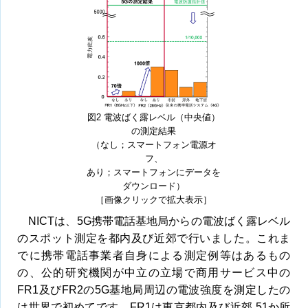
図2 電波ばく露レベル（中央値）
の測定結果
（なし；スマートフォン電源オ
フ、
あり；スマートフォンにデータを
ダウンロード）
［画像クリックで拡大表示］
NICTは、5G携帯電話基地局からの電波ばく露レベル
のスポット測定を都内及び近郊で行いました。これま
でに携帯電話事業者自身による測定例等はあるもの
の、公的研究機関が中立の立場で商用サービス中の
FR1及びFR2の5G基地局周辺の電波強度を測定したの
は世界で初めてです。FR1は東京都内及び近郊 51か所