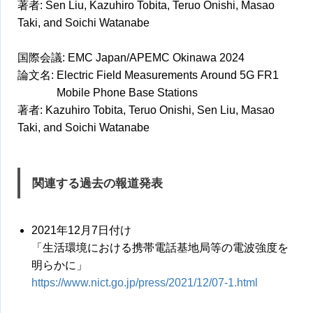
著者: Sen Liu, Kazuhiro Tobita, Teruo Onishi, Masao
Taki, and Soichi Watanabe
国際会議: EMC Japan/APEMC Okinawa 2024
論文名: Electric Field Measurements Around 5G FR1
Mobile Phone Base Stations
著者: Kazuhiro Tobita, Teruo Onishi, Sen Liu, Masao
Taki, and Soichi Watanabe
関連する過去の報道発表
2021年12月7日付け
「生活環境における携帯電話基地局等の電波強度を
明らかに」
https://www.nict.go.jp/press/2021/12/07-1.html