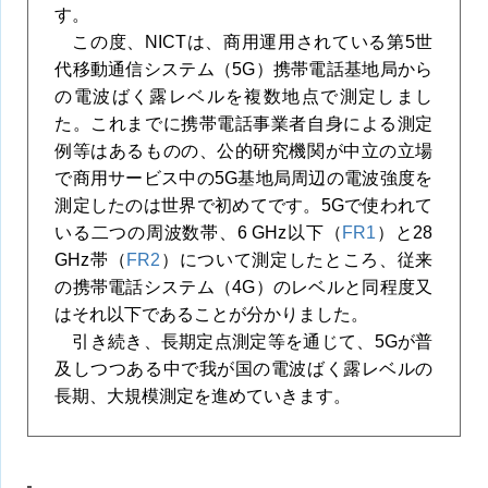
す。
この度、NICTは、商用運用されている第5世
代移動通信システム（5G）携帯電話基地局から
の電波ばく露レベルを複数地点で測定しまし
た。これまでに携帯電話事業者自身による測定
例等はあるものの、公的研究機関が中立の立場
で商用サービス中の5G基地局周辺の電波強度を
測定したのは世界で初めてです。5Gで使われて
いる二つの周波数帯、6 GHz以下（
FR1
）と28
GHz帯（
FR2
）について測定したところ、従来
の携帯電話システム（4G）のレベルと同程度又
はそれ以下であることが分かりました。
引き続き、長期定点測定等を通じて、5Gが普
及しつつある中で我が国の電波ばく露レベルの
長期、大規模測定を進めていきます。