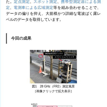
た。
定点測定
、
スポット測定
、
携帯型測定器による測
定
、
電測車による広域測定
等を組み合わせることで、
データの偏りを抑え、大規模かつ詳細な電波ばく露レ
ベルのデータを取得しています。
今回の成果
図1 28 GHz（FR2）測定風景
［画像クリックで拡大表示］