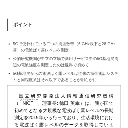
ポイント
5Gで使われている二つの周波数帯（6 GHz以下と28 GHz
帯）の電波ばく露レベルを測定
公的研究機関が中立の立場で商用サービス中の5G基地局周
辺の電波強度を測定したのは世界で初めて
5G基地局からの電波ばく露レベルは従来の携帯電話システ
ムと同程度又はそれ以下であることが明らかに
国立研究開発法人情報通信研究機構
エヌアイシーティー
（
NICT
、理事長: 徳田 英幸）は、我が国で
初めてとなる大規模な電波ばく露レベルの長期
測定を2019年から行っており、生活環境におけ
る電波ばく露レベルのデータを取得していま