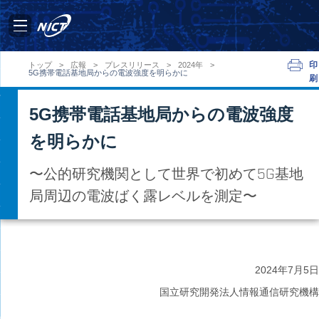
印
トップ
>
広報
>
プレスリリース
>
2024年
>
5G携帯電話基地局からの電波強度を明らかに
刷
5G携帯電話基地局からの電波強度
を明らかに
〜公的研究機関として世界で初めて5G基地
局周辺の電波ばく露レベルを測定〜
2024年
7月5日
国立研究開発法人情報通信研究機構