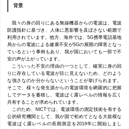
背景
我々の身の回りにある無線機器からの電波は、電波
防護指針に基づき、人体に悪影響を及ぼさない範囲で
利用されています。他方、海外では、5G携帯電話基地
局からの電波による健康不安が5Gの展開の障害となっ
ているという事例もあり、我が国においても一部で不
安の声が上がっています。
こういった不安の理由の一つとして、確実に身の回
りに存在している電波が目に見えないため、どのよう
な強さなのか分からないということが挙げられます。
そこで、様々な発生源からの電波環境を網羅的に把握
してデータを蓄積し、電波ばく露レベルの情報を広く
共有することが求められています。
このため、NICTでは、電波環境の測定技術を有する
公的研究機関として、我が国で初めてとなる大規模な
電波ばく露レベルの長期測定を2019年に開始しまし