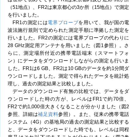
（51地点）、FR2は東京都心の3か所（15地点）で測定
を行いました。
FR1の測定には
電界プローブ
を用いて、我が国の電
波法施行規則で定められた測定手順に準拠した測定を
行いました。FR2の測定には電界プローブの代わりに
28 GHz測定用アンテナを用いました（図1参照）。さ
らに、測定場所付近の携帯電話端末（スマートフォ
ン）にデータをダウンロードしながらの測定も行いま
した。FR1は6 GB、FR2は10 GBのデータを約1分間ダ
ウンロードしました。測定で得られたデータを統計処
理し、過去の測定結果と比較しました。
データのダウンロード有無の比較では、データをダ
ウンロードした時の方が、レベルはFR1で約70倍、
FR2で約1,000倍大きくなることが分かりました（図2
参照、詳細は
補足資料
参照）。また、従来の携帯電話
システム（4G）の基地局の過去の測定結果と比較する
と、データをダウンロードした時でも、レベルは同程