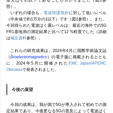
度又はそれ以下であることが分かりました（図2参
照）。
いずれの場合も、
電波防護指針
に対して低いレベル
（中央値で約1万分の1以下）です（図2参照）。また、
今回得られた電波ばく露レベルは、最近の海外での5G
FR1基地局の測定結果と比べて12 %程度でした（詳細
は
補足資料
参照）。
これらの研究成果は、2024年4月に国際学術論文誌
（
Bioelectromagnetics
）の電子版に掲載されるととも
に、2024年5月に開催された
EMC Japan/APEMC
Okinawa
で発表されました。
今後の展望
今回の成果は、我が国で5Gが導入されて初めての測
定結果であり、今後更なる5Gの普及によって電波ばく