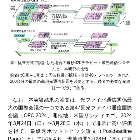
図2 従来方式で設計した場合の毎秒320テラビット級光通信システ
ムと、本研究の比較
前者はO帯～U帯まで周波数帯が拡張（合計40テラヘルツ）された
200台分の最新の商用光通信装置を必要とする。後者で必要な光源
は一つだけである。
なお、本実験結果の論文は、光ファイバ通信関係最
大の国際会議の一つである第47回光ファイバ通信国際
会議（OFC 2024、開催地：米国サンディエゴ、2024
年3月24日（日）〜3月28日（木））で非常に高い評価
を得て、最優秀ホットトピック論文（Postdeadline
Paper）として採択され、現地時間3月28日（木）に発