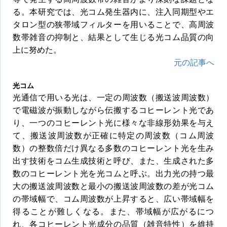
る。本研究では、光コム発生器内に、注入同期型やエ
タロン型の狭帯域フィルターを用いることで、高周波
数帯雑音の抑制と、結果として生じる光コム品質の向
上に努めた。
元の記事へ
光コム
光通信で用いる光は、一定の周波数（搬送波周波数）
で電磁波が振動しながら伝搬するコヒーレント光であ
り、一つのコヒーレント光に様々な非線形効果を与え
て、搬送波周波数が正確に特定の周波数（コム周波
数）の整数倍だけ異なる多数のコヒーレント光を生み
出す技術をコム生成技術と呼び、また、生成された多
数のコヒーレント光を光コムと呼ぶ。出力光の持つ最
大の搬送波周波数と最小の搬送波周波数の差が光コム
の帯域幅で、コム周波数が上昇すると、広い帯域幅を
得ることが難しくなる。また、帯域幅が広がるにつ
れ、各コヒーレント光成分の品質（雑音特性）を維持