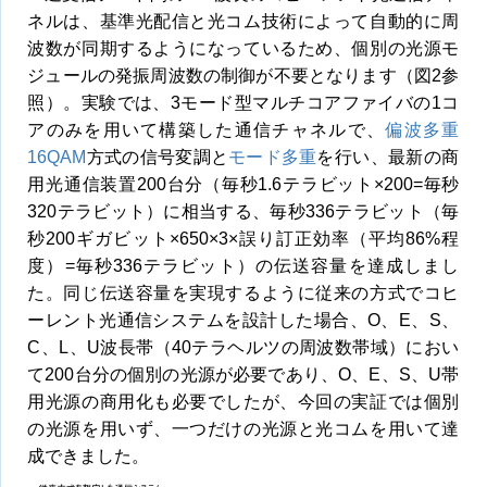
ネルは、基準光配信と光コム技術によって自動的に周
波数が同期するようになっているため、個別の光源モ
ジュールの発振周波数の制御が不要となります（図2参
照）。実験では、3モード型マルチコアファイバの1コ
アのみを用いて構築した通信チャネルで、
偏波多重
16QAM
方式の信号変調と
モード多重
を行い、最新の商
用光通信装置200台分（毎秒1.6テラビット×200=毎秒
320テラビット）に相当する、毎秒336テラビット（毎
秒200ギガビット×650×3×誤り訂正効率（平均86%程
度）=毎秒336テラビット）の伝送容量を達成しまし
た。同じ伝送容量を実現するように従来の方式でコヒ
ーレント光通信システムを設計した場合、O、E、S、
C、L、U波長帯（40テラヘルツの周波数帯域）におい
て200台分の個別の光源が必要であり、O、E、S、U帯
用光源の商用化も必要でしたが、今回の実証では個別
の光源を用いず、一つだけの光源と光コムを用いて達
成できました。