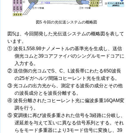
図5 今回の光伝送システムの概略図
図5は、今回開発した光伝送システムの概略図を表して
います。
① 波長1,558.98ナノメートルの基準光を生成し、送信
側光コムと39コアファイバのシングルモードコアに
入力する。
② 送信側の光コムでS、C、L波長帯にわたる650波長
の25ギガヘルツ間隔コヒーレント光を生成する。
③ 光コムの出力光から、測定する波長の成分とその他
の波長成分とを波長分離する。
④ 波長分離されたコヒーレント光に偏波多重16QAM変
調を行う。
⑤ 変調後に再び波長多重された信号を3経路に分岐し、
遅延差を与えて互いに異なる信号系列とする。それ
らをモード多重器により3モード信号に変換し、39