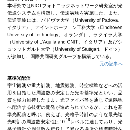
本研究ではNICTフォトニックネットワーク研究室が光
伝送システムを構築し、伝送実験を実施した。また、
伝送実験には、パドヴァ大学（University of Padova、
イタリア）、アイントホーフェン工科大学（Eindhoven
University of Technology、オランダ）、ラクイラ大学
（University of L’Aquila and CNIT、イタリア）及びシ
ュツットガルト大学（University of Stuttgart、ドイツ）
が参加し、国際共同研究グループを構築している。
元の記事へ
基準光配信
宇宙観測や重力計測、地震観測、時空標準などへの活
用を目指した周波数の安定した光を基準光といい、品
質を極力維持したまま、光ファイバ等を通じて遠隔地
へ配信する技術の開発が進められているが、これを基
準光配信と呼ぶ。例えば、光格子時計のような最先端
-18
光時計の周波数安定性は10
レベルに達しており、光
格子時計の周波数を伝送して異なる場所の標準時計を