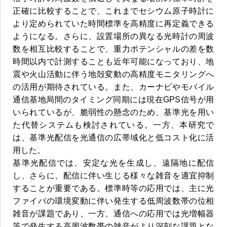
正確に比較することで、これまでセシウム原子時計に
より定められていた時間標準を高精度に再定義できる
ようになる。さらに、設置場所の異なる光時計の周波
数を相互比較することで、重力ポテンシャルの差を数
時間以内で計測することも近年可能になっており、地
震や火山活動に伴う地殻変動の高精度モニタリングへ
の活用が期待されている。また、カーナビやモバイル
通信基地局間のタイミング同期には現在GPS信号が用
いられているが、脆弱性の懸念のため、基準光を用い
た代替システムも検討されている。一方、本研究で
は、基準光配信を光通信の広帯域化と低コスト化に活
用した。
基準光配信では、安定な光を生成し、遠隔地に配信
し、さらに、配信に伴い生じる様々な雑音を適宜抑制
することが重要である。標準時等の応用では、主に光
ファイバの環境変動に伴い発生する低周波数帯の位相
雑音が課題であり、一方、通信への応用では光増幅器
等で発生する高周波数帯の雑音がより深刻な課題とな