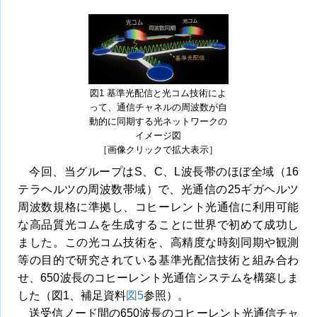
図1 基準光配信と光コム技術によ
って、通信チャネルの周波数が自
動的に同期する光ネットワークの
イメージ図
［画像クリックで拡大表示］
今回、当グループはS、C、L波長帯のほぼ全域（16
テラヘルツの周波数帯域）で、光通信の25ギガヘルツ
周波数規格に準拠し、コヒーレント光通信に利用可能
な高品質光コムを生成することに世界で初めて成功し
ました。この光コム技術を、高精度な時刻同期や観測
等の目的で研究されている基準光配信技術と組み合わ
せ、650波長のコヒーレント光通信システムを構築しま
した（図1、補足資料
図5
参照）。
送受信ノード間の650波長のコヒーレント光通信チャ