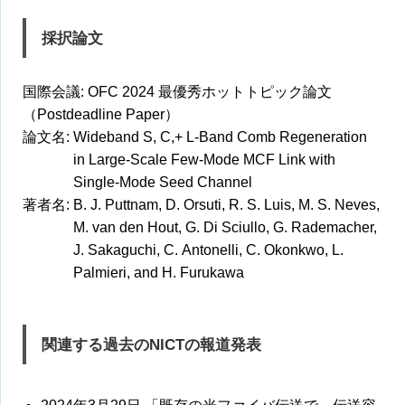
採択論文
国際会議: OFC 2024 最優秀ホットトピック論文
（Postdeadline Paper）
論文名: Wideband S, C,+ L-Band Comb Regeneration
in Large-Scale Few-Mode MCF Link with
Single-Mode Seed Channel
著者名: B. J. Puttnam, D. Orsuti, R. S. Luis, M. S. Neves,
M. van den Hout, G. Di Sciullo, G. Rademacher,
J. Sakaguchi, C. Antonelli, C. Okonkwo, L.
Palmieri, and H. Furukawa
関連する過去のNICTの報道発表