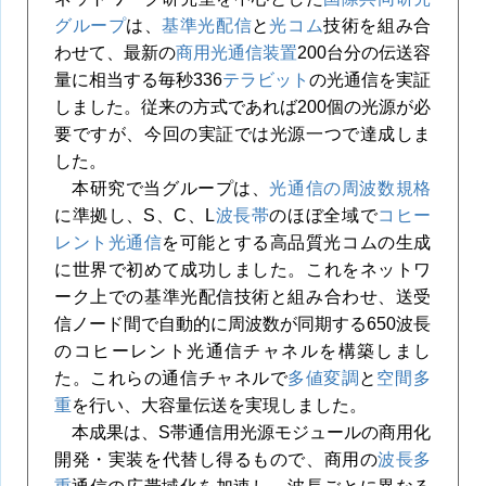
グループ
は、
基準光配信
と
光コム
技術を組み合
わせて、最新の
商用光通信装置
200台分の伝送容
量に相当する毎秒336
テラビット
の光通信を実証
しました。従来の方式であれば200個の光源が必
要ですが、今回の実証では光源一つで達成しま
した。
本研究で当グループは、
光通信の周波数規格
に準拠し、S、C、L
波長帯
のほぼ全域で
コヒー
レント光通信
を可能とする高品質光コムの生成
に世界で初めて成功しました。これをネットワ
ーク上での基準光配信技術と組み合わせ、送受
信ノード間で自動的に周波数が同期する650波長
のコヒーレント光通信チャネルを構築しまし
た。これらの通信チャネルで
多値変調
と
空間多
重
を行い、大容量伝送を実現しました。
本成果は、S帯通信用光源モジュールの商用化
開発・実装を代替し得るもので、商用の
波長多