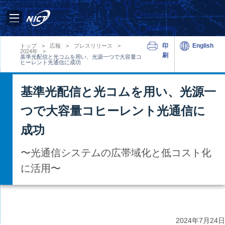
印
English
トップ
>
広報
>
プレスリリース
>
2024年
>
刷
基準光配信と光コムを用い、光源一つで大容量コ
ヒーレント光通信に成功
基準光配信と光コムを用い、光源一
つで大容量コヒーレント光通信に
成功
〜光通信システムの広帯域化と低コスト化
に活用〜
2024年
7月24日