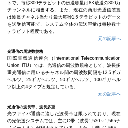
トで、毎秒300テラビットの伝送容量は8K放送の300万
チャンネルに相当する。また、現在の商用光通信装置
は波長チャネル当たり最大毎秒1.6 テラビットのデータ
を送受信可能で、システム全体の伝送容量は毎秒数十
テラビット程度である。
元の記事へ
光通信の周波数規格
国際電気通信連合（International Telecommunication
Union; ITU）では、光通信の周波数規格として、波長多
重光通信に用いるチャネル間の周波数間隔を12.5ギガ
ヘルツ、25ギガヘルツ、50ギガヘルツ、100ギガヘル
ツ以上の4タイプと規定している。
元の記事へ
光通信の波長帯、波長多重
光ファイバ通信に適した波長帯は限られており、現在
の光伝送システムでは、主にC帯（波長1,530～1,565ナ
ノメートル）が利用されている。また、L帯（1,565～