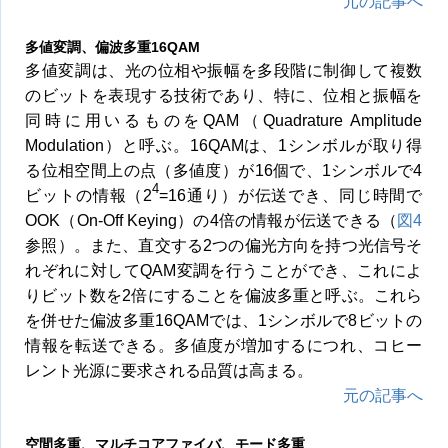
元の記事へ
多値変調、偏波多重16QAM
多値変調は、光の位相や振幅を多段階に制御して複数
のビットを表現する技術であり、特に、位相と振幅を
同時に用いるものをQAM（Quadrature Amplitude
Modulation）と呼ぶ。16QAMは、1シンボルが取り得
る位相空間上の点（多値度）が16個で、1シンボルで4
4
ビットの情報（2
=16通り）が伝送でき、同じ時間で
OOK（On-Off Keying）の4倍の情報が伝送できる（
図4
参照）。また、直交する2つの偏光方向を持つ光信号そ
れぞれに対してQAM変調を行うことができ、これによ
りビット数を2倍にすることを偏波多重と呼ぶ。これら
を併せた偏波多重16QAMでは、1シンボルで8ビットの
情報を転送できる。多値度が増加するにつれ、コヒー
レント光源に要求される品質は高まる。
元の記事へ
空間多重、マルチコアファイバ、モード多重