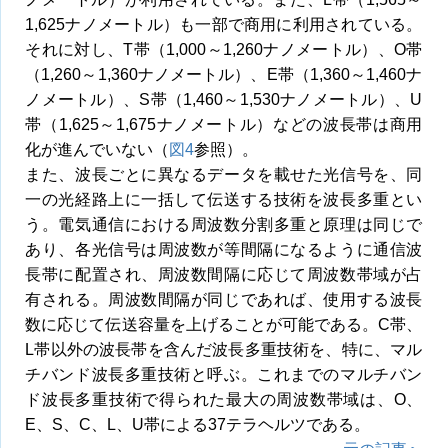
1,625ナノメートル）も一部で商用に利用されている。
それに対し、T帯（1,000～1,260ナノメートル）、O帯
（1,260～1,360ナノメートル）、E帯（1,360～1,460ナ
ノメートル）、S帯（1,460～1,530ナノメートル）、U
帯（1,625～1,675ナノメートル）などの波長帯は商用
化が進んでいない（
図4
参照）。
また、波長ごとに異なるデータを載せた光信号を、同
一の光経路上に一括して伝送する技術を波長多重とい
う。電気通信における周波数分割多重と原理は同じで
あり、各光信号は周波数が等間隔になるように通信波
長帯に配置され、周波数間隔に応じて周波数帯域が占
有される。周波数間隔が同じであれば、使用する波長
数に応じて伝送容量を上げることが可能である。C帯、
L帯以外の波長帯を含んだ波長多重技術を、特に、マル
チバンド波長多重技術と呼ぶ。これまでのマルチバン
ド波長多重技術で得られた最大の周波数帯域は、O、
E、S、C、L、U帯による37テラヘルツである。