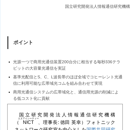
国立研究開発法人情報通信研究機構
ポイント
光源一つで商用光通信装置200台分に相当する毎秒336テラ
ビットの大容量光通信を実証
基準光配信とS、C、L波長帯のほぼ全域でコヒーレント光通
信に利用可能な広帯域光コムを組み合わせて実現
商用光通信システムの広帯域化と、通信用光源の削減によ
る低コスト化に貢献
国立研究開発法人情報通信研究機構
エヌアイシーティー
（
NICT
、理事長: 徳田 英幸）フォトニック
ネットワーク研究室を中心とした
国際共同研究