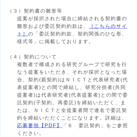
（３）契約書の雛形等
提案が採択された場合に締結される契約書の
雛形および委託契約約款は、
［こちらのサイ
ト］
の「委託契約約款、契約関係のひな形、
様式等」に掲載しております。
（４）契約について
複数者で構成される研究グループで研究を行
なう提案をいただき、それが採択となった場
合、契約(親契約)はＮＩＣＴと代表研究者(代
表提案者)との間で締結し、研究分担者(共同
提案者)は代表研究者(代表提案者)との間で委
託契約(子契約、再委託)を締結いただく、ま
たは、ＮＩＣＴと全提案者間で連名で委託契
約を締結いただくことになります。詳細は、
応募要領【PDF】
「６ 委託契約」をご参照
ください。