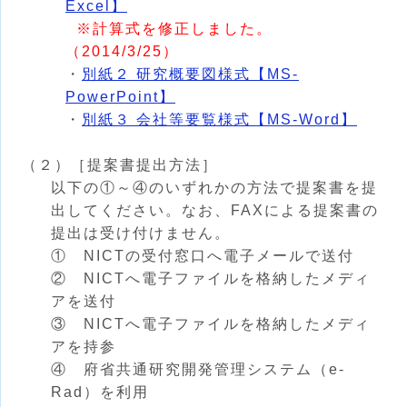
Excel】
※計算式を修正しました。
（2014/3/25）
・
別紙２ 研究概要図様式【MS-
PowerPoint】
・
別紙３ 会社等要覧様式【MS-Word】
（２）［提案書提出方法］
以下の①～④のいずれかの方法で提案書を提
出してください。なお、FAXによる提案書の
提出は受け付けません。
① NICTの受付窓口へ電子メールで送付
② NICTへ電子ファイルを格納したメディ
アを送付
③ NICTへ電子ファイルを格納したメディ
アを持参
④ 府省共通研究開発管理システム（e-
Rad）を利用