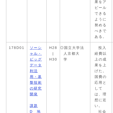
果をア
ピール
できる
ように
努める
べきで
ある。
178D01
ソーシ
H28
◎国立大学法
投入
ャル・
|
人京都大
経費以
ビッグ
H30
学
上の成
データ
果を上
利活
げた。
用・基
国費の
盤技術
応用と
の研究
して
開発
は、理
想に近
課題
い。
D 地
社会