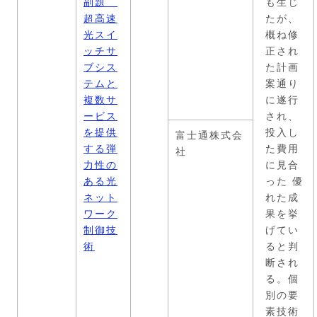
副題
も生じ
超高速
たが、
光スイ
概ね修
ッチサ
正され
ブシス
た計画
テムと
案通り
複数サ
に遂行
ービス
され、
を提供
投入し
富士通株式会
する弾
た費用
社
力性の
に見合
ある光
った 優
ネット
れた成
ワーク
果を挙
制御技
げてい
術
ると判
断され
る。個
別の要
素技術