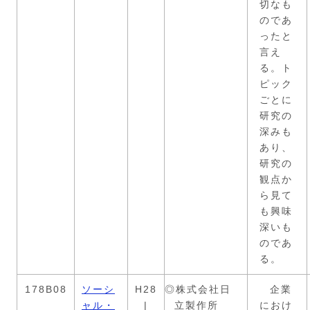
切なも
のであ
ったと
言え
る。ト
ピック
ごとに
研究の
深みも
あり、
研究の
観点か
ら見て
も興味
深いも
のであ
る。
178B08
ソーシ
H28
◎株式会社日
企業
ャル・
|
立製作所
におけ