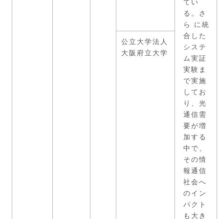
てい
る。さ
ら に統
合した
公立大学法人
システ
大阪府立大学
ム実証
実験ま
で実施
してお
り、光
通信需
要が増
加する
中で、
その情
報通信
社会へ
のイン
パクト
も大き