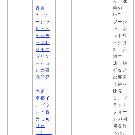
ら、近
課題
年の
A ソ
IoT、
ーシャ
ソーシ
ル・ビ
ャルネ
ッグデ
ットワ
ータ利
ーク分
活用ア
析、言
プリケ
語生
ーショ
成・解
ンの研
析など
究開発
の要素
技術を
副題
開発
京都イ
し、プ
ンバウ
ラット
ンド観
フォー
光に向
ムの開
けた
発を行
IoT-to-
った。