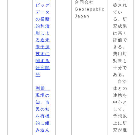
合同会社
ビッグ
築され
Georepublic
データ
てい
Japan
の横断
る。研
的利活
究成果
用によ
は高く
る近未
評価で
来予測
きる。
技術に
費用対
関する
効果も
研究開
十分で
発
ある。
自治
副題
体との
現場の
連携を
知、市
中心と
民の知
して、
を有機
予想以
的に組
上に研
み込ん
究が進