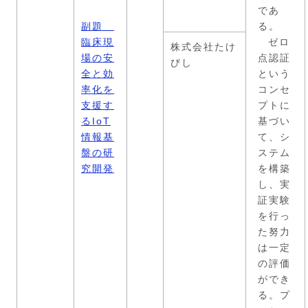
であ
副題
る。
臨床現
ゼロ
株式会社たけ
場の安
点認証
びし
全と効
という
率化を
コンセ
支援す
プトに
るIoT
基づい
情報基
て、シ
盤の研
ステム
究開発
を構築
し、実
証実験
を行っ
た努力
は一定
の評価
ができ
る。プ