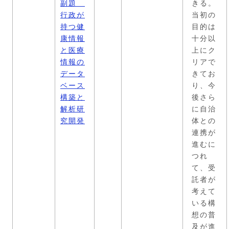
副題
きる。
行政が
当初の
持つ健
目的は
康情報
十分以
と医療
上にク
情報の
リアで
データ
きてお
ベース
り、今
構築と
後さら
解析研
に自治
究開発
体との
連携が
進むに
つれ
て、受
託者が
考えて
いる構
想の普
及が進