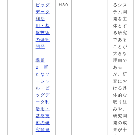
ビッグ
H30
るシス
データ
テム開
利活
発を主
用・基
体とす
盤技術
る研究
の研究
である
開発
ことが
大きな
課題
理由で
B 新
ある
たなソ
が、研
ーシャ
究にお
ル・ビ
ける具
ッグデ
体的な
ータ利
取り組
活用・
みや、
基盤技
研究開
術の研
発の成
究開発
果が十