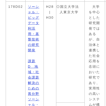
178D02
ソーシ
H28
◎国立大学法
大学
ャル・
|
人東京大学
を中心
ビッグ
H30
とした
データ
研究開
利活
発では
用・基
ある
盤技術
が、自
の研究
治体と
開発
連携し
た社会
課題
応用を
D 地
念頭に
域・社
おいた
会課題
研究で
解決の
あり、
ための
実用性
異分野
の高い
ソーシ
システ
ャル・
ムが構