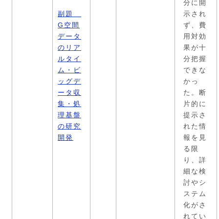
分に開
副題
示され
G空間
ず、費
データ
用対効
のリア
果が十
ルタイ
分把握
ム・ビ
できな
ッグデ
かっ
ータ収
た。断
集・処
片的に
理基盤
提示さ
の研究
れた情
開発
報を見
る限
り、詳
細な検
討やシ
ステム
化がさ
れてい