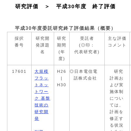
研究評価 ＞ 平成30年度 終了評価
平成30年度委託研究終了評価結果（概要）
採択
研究開
研究
受託者
主な評価
番号
発課題
期間
(◎印：
コメント
名
(年
代表研究者)
度)
17601
大規模
H26
◎日本電信電
研究
フラッ
|
話株式会社
計画お
トネッ
H30
よび実
トワー
施体制
ク 基盤
につい
技術の
ては、
研究開
計画を
発
修正す
る状況