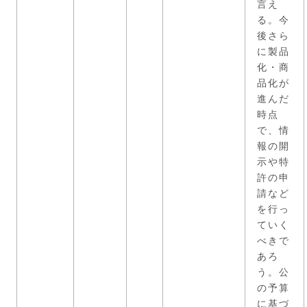
言え
る。今
後さら
に製品
化・商
品化が
進んだ
時点
で、情
報の開
示や特
許の申
請など
を行っ
ていく
べきで
あろ
う。公
の予算
に基づ