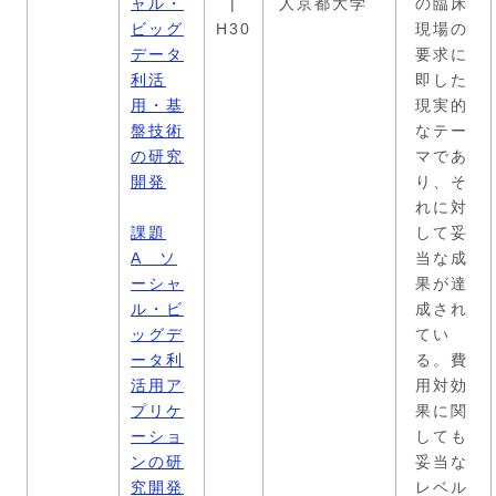
ャル・
|
人京都大学
の臨床
ビッグ
H30
現場の
データ
要求に
利活
即した
用・基
現実的
盤技術
なテー
の研究
マであ
開発
り、そ
れに対
課題
して妥
A ソ
当な成
ーシャ
果が達
ル・ビ
成され
ッグデ
てい
ータ利
る。費
活用ア
用対効
プリケ
果に関
ーショ
しても
ンの研
妥当な
究開発
レベル