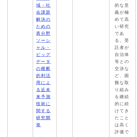
域・社
的な意
会課題
義が極
解決の
めて高
ための
い研究
異分野
であ
ソーシ
る。受
ャル・
託者が
ビッグ
自治体
データ
等との
の横断
交渉な
的利活
ど、困
用によ
難な取
る近未
り組み
来予測
を継続
技術に
的に続
関する
けてき
研究開
たこと
発
は高く
評価で