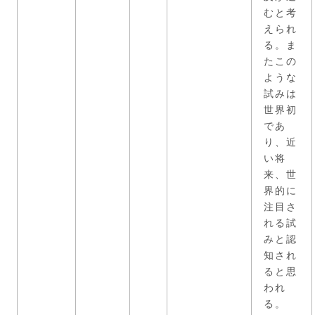
むと考
えられ
る。ま
たこの
ような
試みは
世界初
であ
り、近
い将
来、世
界的に
注目さ
れる試
みと認
知され
ると思
われ
る。