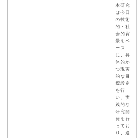
本研究
は今日
の技術
的・社
会的背
景をベ
ース
に、具
体的か
つ現実
的な目
標設定
を行
い、実
践的な
研究開
発を行
ってお
り、適