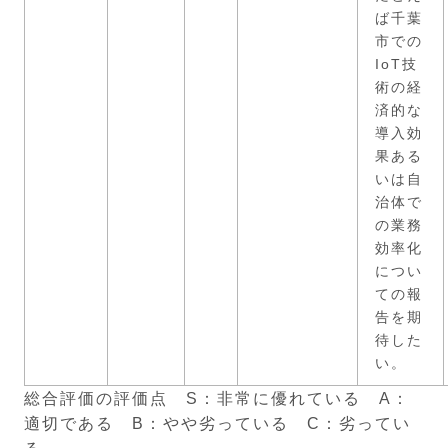
ば千葉
市での
IoT技
術の経
済的な
導入効
果ある
いは自
治体で
の業務
効率化
につい
ての報
告を期
待した
い。
総合評価の評価点 S：非常に優れている A：
適切である B：やや劣っている C：劣ってい