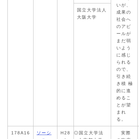
いが、
国立大学法人
成果の
大阪大学
社会へ
のアピ
ールが
まだ弱
いよう
に感じ
られる
ので、
引き続
き積 極
的に進
めるこ
とが望
まれ
る。
178A16
ソーシ
H28
◎国立大学法
実際