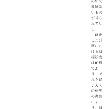
の中で
興味深
いもの
が得ら
れてい
る。
修正
した計
画にお
ける目
標設定
は的確
であ
り、そ
れを踏
まえて
の研究
の実施
によ
り、目