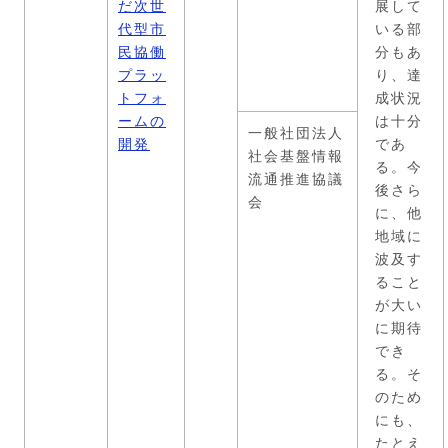
だ次世
展して
代型市
いる部
民協働
分もあ
プラッ
り、達
トフォ
成状況
ームの
は十分
一般社団法人
開発
であ
社会基盤情報
る。今
流通推進協議
後さら
会
に、他
地域に
波及す
ること
が大い
に期待
でき
る。そ
のため
にも、
たとえ