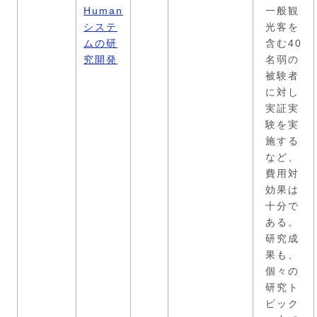
Human
一般観
システ
光客を
ムの研
含む40
究開発
名弱の
被験者
に対し
実証実
験を実
施する
など、
費用対
効果は
十分で
ある。
研究成
果も、
個々の
研究ト
ピック