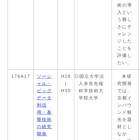
術の導
入とい
う難し
さにチ
ャレン
ジした
ことを
評価し
たい。
178A17
ソーシ
H28
◎国立大学法
本研
ャル・
|
人奈良先端
究開発
ビッグ
H30
科学技術大
では、
データ
学院大学
京都イ
利活
ンバウ
用・基
ンド観
盤技術
光を題
の研究
材とし
開発
なが