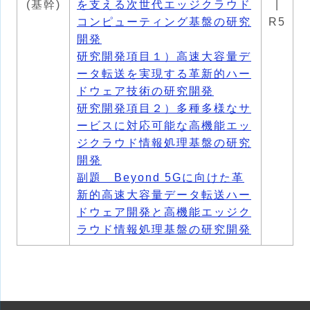
(基幹)
を支える次世代エッジクラウド
|
コンピューティング基盤の研究
R5
開発
研究開発項目１）高速大容量デ
ータ転送を実現する革新的ハー
ドウェア技術の研究開発
研究開発項目２）多種多様なサ
ービスに対応可能な高機能エッ
ジクラウド情報処理基盤の研究
開発
副題 Beyond 5Gに向けた革
新的高速大容量データ転送ハー
ドウェア開発と高機能エッジク
ラウド情報処理基盤の研究開発