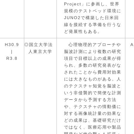
Project」に参画し、世界
規模のテストベッド環境に
JUNO2で構築した日米回
線を接続する準備を行うな
ど発展性もある。
H30.9
◎国立大学法
心理物理的アプローチや
A
|
人東京大学
脳波計測により複数の研究
R3.8
項目で目標以上の成果が得
られ、多数の研究発表がな
されたことから費用対効果
には大きなものがある。人
のテクスチャ知覚を脳波と
いう非侵襲的で簡便な計測
データから予測する方法
や、テクスチャの情動価に
対する画像統計量の効果な
どの成果は、基礎研究だけ
ではなく、医療応用や製品