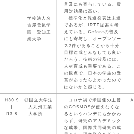
普及にも寄与している。費
用対効果は高い。
標準化と報道発表は未達
学校法人名
であるが、IRTF提案を考
古屋電気学
えている。Ceforeの普及
園 愛知工
にも寄与し、オープンソー
業大学
ス2件があることから十分
目標達成とみなしても良い
だろう。技術の波及には、
人材育成も重要である。こ
の観点で、日本の学生の受
賞があったらよかったので
はないかと感じる。
H30.9
◎国立大学法
コロナ禍で米国側の主管
A
|
人九州工業
のCOSMOSが使えなくな
R3.8
大学所
るというハンデにもかかわ
らず、研究のアカデミック
な成果、国際共同研究の成