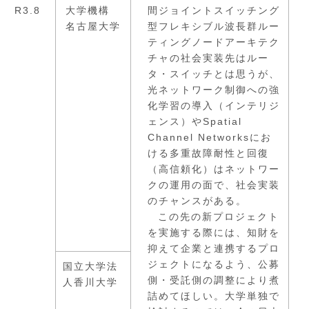
R3.8
大学機構
間ジョイントスイッチング
名古屋大学
型フレキシブル波長群ルー
ティングノードアーキテク
チャの社会実装先はルー
タ・スイッチとは思うが、
光ネットワーク制御への強
化学習の導入（インテリジ
ェンス）やSpatial
Channel Networksにお
ける多重故障耐性と回復
（高信頼化）はネットワー
クの運用の面で、社会実装
のチャンスがある。
この先の新プロジェクト
を実施する際には、知財を
抑えて企業と連携するプロ
ジェクトになるよう、公募
国立大学法
側・受託側の調整により煮
人香川大学
詰めてほしい。大学単独で