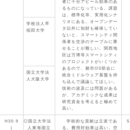
者に十分アピール効果のあ
るものになっている。課題
は、標準化等、実用化シナ
リオにある。オープンデー
学校法人早
タ以外に知財も確保してい
稲田大学
ないと、スマートシティ関
係者を交渉のテーブルに乗
せることが難しい。関西地
区は万博等スマートシティ
のプロジェクトがいくつか
あるので、都市OS部会に
国立大学法
統合ミドルウェア基盤を持
人大阪大学
ち込んで議論してほしい。
技術の波及には問題がある
が、アカデミックな成果は
研究資金を考えると極めて
高い。
H30.9
◎国立大学法
学術的な貢献は立派であ
S
|
人東海国立
る。費用対効果は高い。空