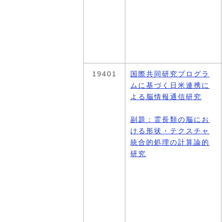
19401
国際共同研究プログラ
ムに基づく日米連携に
よる脳情報通信研究
副題：霊長類の脳にお
ける形状・テクスチャ
統合的処理の計算論的
研究