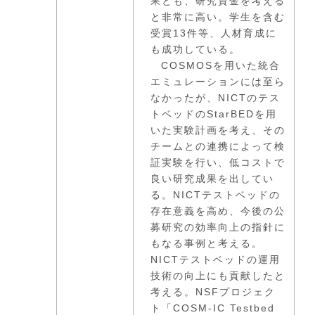
果とも、研究資金を考える
と非常に高い。学生を含む
受賞13件等、人材育成に
も成功している。
COSMOSを用いた統合
エミュレーションには至ら
なかったが、NICTのテス
トベッドのStarBEDを用
いた実験計画を考え、その
チームとの連携によって検
証実験を行い、低コストで
良い研究成果を出してい
る。NICTテストベッドの
存在意義を高め、今後の公
募研究の効率向上の指針に
もなる事例と考える。
NICTテストベッドの運用
技術の向上にも貢献したと
考える。NSFプロジェク
ト「COSM-IC Testbed