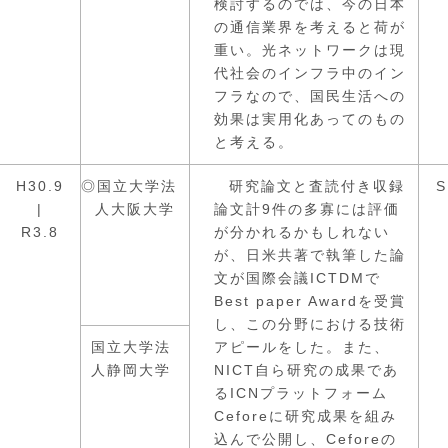
検討するのでは、今の日本
の通信業界を考えると荷が
重い。光ネットワークは現
代社会のインフラ中のイン
フラなので、国民生活への
効果は実用化あってのもの
と考える。
H30.9
◎国立大学法
研究論文と査読付き収録
S
|
人大阪大学
論文計9件の多寡には評価
R3.8
が分かれるかもしれない
が、日米共著で執筆した論
文が国際会議ICTDMで
Best paper Awardを受賞
し、この分野における技術
国立大学法
アピールをした。また、
人静岡大学
NICT自ら研究の成果であ
るICNプラットフォーム
Ceforeに研究成果を組み
込んで公開し、Ceforeの