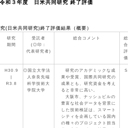
令和３年度 日米共同研究 終了評価
究(日米共同研究)終了評価結果（概要）
研究
受託者
総合コメント
期間
(◎印：
代表研究者)
H30.9
◎国立大学法
研究のアカデミックな成
S
|
人奈良先端
果や受賞、国際共同研究の
R3.8
科学技術大
成果とも、研究資金を考え
学院大学
ると非常に高い。
大阪市、ナッシュビルの
豊富な社会データを背景に
した技術検証は、スマート
シティを企画している国内
の種々のプロジェクト担当