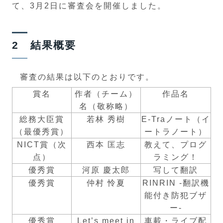
て、3月2日に審査会を開催しました。
2 結果概要
審査の結果は以下のとおりです。
賞名
作者（チーム）
作品名
名（敬称略）
総務大臣賞
若林 秀樹
E-Traノート（イ
（最優秀賞）
ートラノート）
NICT賞（次
西本 匡志
教えて、プログ
点）
ラミング！
優秀賞
河原 慶太郎
写して翻訳
優秀賞
仲村 怜夏
RINRIN -翻訳機
能付き防犯ブザ
ー-
優秀賞
Let’s meet in
車載・ライブ配